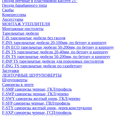
Гвозди реечные в пластиковой кассете 21°
Гвозди барабанного типа
Скобы
Компрессоры
Аксессуары
МОНТАЖ УТЕПЛИТЕЛЯ
Монтажные пистолеты
Тарельчатые дюбели
F-IS тарельчатые дюбели без гвоздя
F-INS тарельчатые дюбели 20-100мм, по бетону и кирпичу
F-IN ECO тарельчатые дюбели 50-200мм, по бетону и кирпичу
F-IN TS тарельчатые дюбели 20-40мм, по бетону и кирпичу
F-IN TS тарельчатые дюбели 50-200мм, по бетону и кирпичу
F-INP TS тарельчатые дюбели для пороховых пистолетов
F-ING TS тарельчатые дюбели по газобетону
Заглушки
ЛЕНТОЧНЫЕ ШУРУПОВЕРТЫ
Шуруповерты
Саморезы в ленте
F-SMP саморезы черные, ГКЛ/профиль
F-SWP саморезы черные, ГКЛ/дерево
F-SWY саморезы желтый цинк, ГКЛ/дерево
F-SFP саморезы черные, ГВЛ/профиль
F-STY саморезы желтый цинк, дерев.конструкции
F-SXP саморезы черные, ГСП/профиль