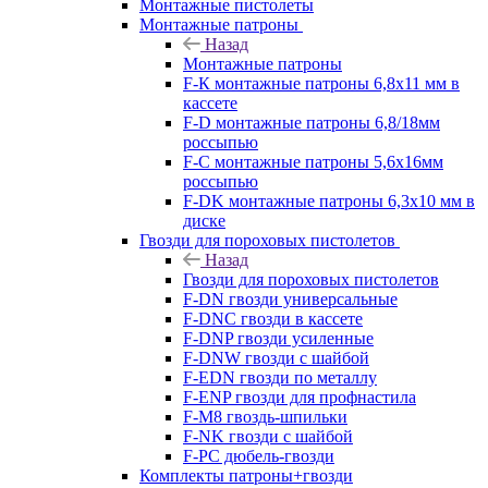
Монтажные пистолеты
Монтажные патроны
Назад
Монтажные патроны
F-К монтажные патроны 6,8х11 мм в
кассете
F-D монтажные патроны 6,8/18мм
россыпью
F-C монтажные патроны 5,6х16мм
россыпью
F-DK монтажные патроны 6,3х10 мм в
диске
Гвозди для пороховых пистолетов
Назад
Гвозди для пороховых пистолетов
F-DN гвозди универсальные
F-DNC гвозди в кассете
F-DNP гвозди усиленные
F-DNW гвозди с шайбой
F-EDN гвозди по металлу
F-ENP гвозди для профнастила
F-M8 гвоздь-шпильки
F-NK гвозди с шайбой
F-PC дюбель-гвозди
Комплекты патроны+гвозди