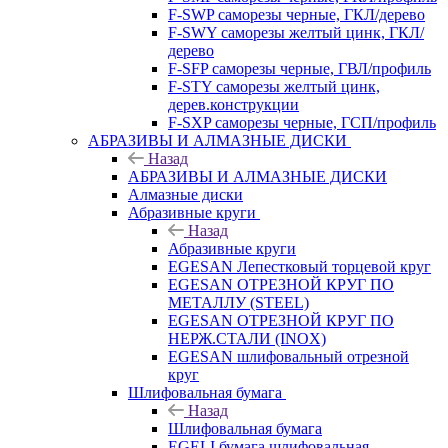
F-SWP саморезы черные, ГКЛ/дерево
F-SWY саморезы желтый цинк, ГКЛ/
дерево
F-SFP саморезы черные, ГВЛ/профиль
F-STY саморезы желтый цинк,
дерев.конструкции
F-SXP саморезы черные, ГСП/профиль
АБРАЗИВЫ И АЛМАЗНЫЕ ДИСКИ
Назад
АБРАЗИВЫ И АЛМАЗНЫЕ ДИСКИ
Алмазные диски
Абразивные круги
Назад
Абразивные круги
EGESAN Лепестковый торцевой круг
EGESAN ОТРЕЗНОЙ КРУГ ПО
МЕТАЛЛУ (STEEL)
EGESAN ОТРЕЗНОЙ КРУГ ПО
НЕРЖ.СТАЛИ (INOX)
EGESAN шлифовальный отрезной
круг
Шлифовальная бумага
Назад
Шлифовальная бумага
EGELI бумага шлифовальная