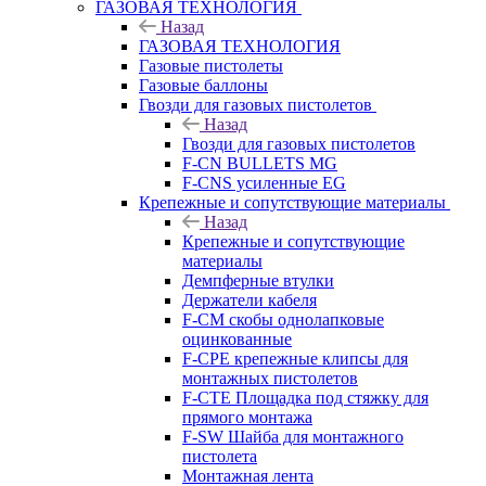
ГАЗОВАЯ ТЕХНОЛОГИЯ
Назад
ГАЗОВАЯ ТЕХНОЛОГИЯ
Газовые пистолеты
Газовые баллоны
Гвозди для газовых пистолетов
Назад
Гвозди для газовых пистолетов
F-CN BULLETS MG
F-CNS усиленные EG
Крепежные и сопутствующие материалы
Назад
Крепежные и сопутствующие
материалы
Демпферные втулки
Держатели кабеля
F-CM скобы однолапковые
оцинкованные
F-CPE крепежные клипсы для
монтажных пистолетов
F-CTE Площадка под стяжку для
прямого монтажа
F-SW Шайба для монтажного
пистолета
Монтажная лента