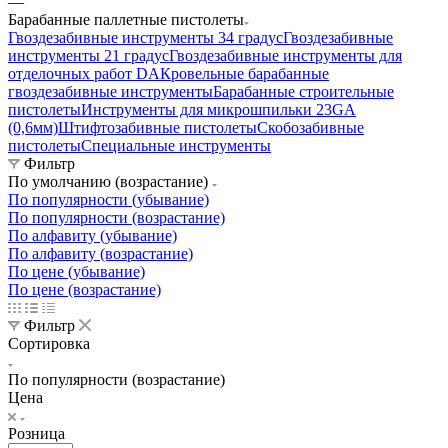
—
Барабанные паллетные пистолеты
Гвоздезабивные инструменты 34 градус
Гвоздезабивные
инструменты 21 градус
Гвоздезабивные инструменты для
отделочных работ DA
Кровельные барабанные
гвоздезабивные инструменты
Барабанные строительные
пистолеты
Инструменты для микрошпильки 23GA
(0,6мм)
Штифтозабивные пистолеты
Скобозабивные
пистолеты
Специальные инструменты
Фильтр
По умолчанию (возрастание)
По популярности (убывание)
По популярности (возрастание)
По алфавиту (убывание)
По алфавиту (возрастание)
По цене (убывание)
По цене (возрастание)
Фильтр
Сортировка
По популярности (возрастание)
Цена
Розница