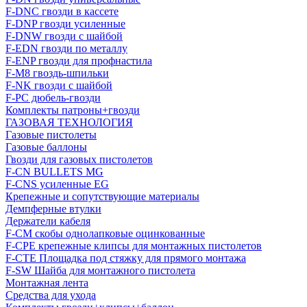
F-DNC гвозди в кассете
F-DNP гвозди усиленные
F-DNW гвозди с шайбой
F-EDN гвозди по металлу
F-ENP гвозди для профнастила
F-M8 гвоздь-шпильки
F-NK гвозди с шайбой
F-PC дюбель-гвозди
Комплекты патроны+гвозди
ГАЗОВАЯ ТЕХНОЛОГИЯ
Газовые пистолеты
Газовые баллоны
Гвозди для газовых пистолетов
F-CN BULLETS MG
F-CNS усиленные EG
Крепежные и сопутствующие материалы
Демпферные втулки
Держатели кабеля
F-CM скобы однолапковые оцинкованные
F-CPE крепежные клипсы для монтажных пистолетов
F-CTE Площадка под стяжку для прямого монтажа
F-SW Шайба для монтажного пистолета
Монтажная лента
Средства для ухода