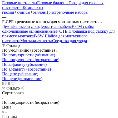
Газовые пистолеты
Газовые баллоны
Гвозди для газовых
пистолетов
Комплекты
гвозди+клипсы+баллон
Пристрелочные наборы
—
F-CPE крепежные клипсы для монтажных пистолетов
Демпферные втулки
Держатели кабеля
F-CM скобы
однолапковые оцинкованные
F-CTE Площадка под стяжку для
прямого монтажа
F-SW Шайба для монтажного
пистолета
Монтажная лента
Средства для ухода
Фильтр
По умолчанию (возрастание)
По популярности (убывание)
По популярности (возрастание)
По алфавиту (убывание)
По алфавиту (возрастание)
По цене (убывание)
По цене (возрастание)
Фильтр
Сортировка
По популярности (возрастание)
Цена
Розница