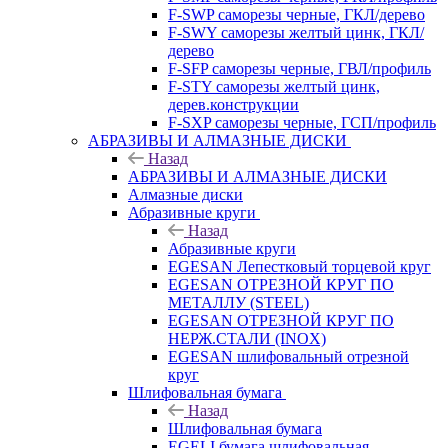
F-SWP саморезы черные, ГКЛ/дерево
F-SWY саморезы желтый цинк, ГКЛ/
дерево
F-SFP саморезы черные, ГВЛ/профиль
F-STY саморезы желтый цинк,
дерев.конструкции
F-SXP саморезы черные, ГСП/профиль
АБРАЗИВЫ И АЛМАЗНЫЕ ДИСКИ
Назад
АБРАЗИВЫ И АЛМАЗНЫЕ ДИСКИ
Алмазные диски
Абразивные круги
Назад
Абразивные круги
EGESAN Лепестковый торцевой круг
EGESAN ОТРЕЗНОЙ КРУГ ПО
МЕТАЛЛУ (STEEL)
EGESAN ОТРЕЗНОЙ КРУГ ПО
НЕРЖ.СТАЛИ (INOX)
EGESAN шлифовальный отрезной
круг
Шлифовальная бумага
Назад
Шлифовальная бумага
EGELI бумага шлифовальная