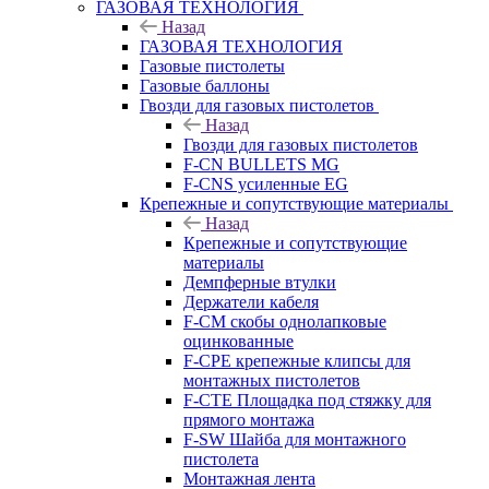
ГАЗОВАЯ ТЕХНОЛОГИЯ
Назад
ГАЗОВАЯ ТЕХНОЛОГИЯ
Газовые пистолеты
Газовые баллоны
Гвозди для газовых пистолетов
Назад
Гвозди для газовых пистолетов
F-CN BULLETS MG
F-CNS усиленные EG
Крепежные и сопутствующие материалы
Назад
Крепежные и сопутствующие
материалы
Демпферные втулки
Держатели кабеля
F-CM скобы однолапковые
оцинкованные
F-CPE крепежные клипсы для
монтажных пистолетов
F-CTE Площадка под стяжку для
прямого монтажа
F-SW Шайба для монтажного
пистолета
Монтажная лента