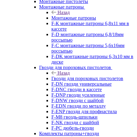
Монтажные пистолеты
Монтажные патроны
Назад
Монтажные патроны
F-К монтажные патроны 6,8х11 мм в
кассете
F-D монтажные патроны 6,8/18мм
россыпью
F-C монтажные патроны 5,6х16мм
россыпью
F-DK монтажные патроны 6,3х10 мм в
диске
Гвозди для пороховых пистолетов
Назад
Гвозди для пороховых пистолетов
F-DN гвозди универсальные
F-DNC гвозди в кассете
F-DNP гвозди усиленные
F-DNW гвозди с шайбой
F-EDN гвозди по металлу
F-ENP гвозди для профнастила
F-M8 гвоздь-шпильки
F-NK гвозди с шайбой
F-PC дюбель-гвозди
Комплекты патроны+гвозди