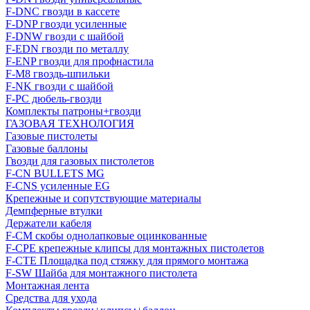
F-DNC гвозди в кассете
F-DNP гвозди усиленные
F-DNW гвозди с шайбой
F-EDN гвозди по металлу
F-ENP гвозди для профнастила
F-M8 гвоздь-шпильки
F-NK гвозди с шайбой
F-PC дюбель-гвозди
Комплекты патроны+гвозди
ГАЗОВАЯ ТЕХНОЛОГИЯ
Газовые пистолеты
Газовые баллоны
Гвозди для газовых пистолетов
F-CN BULLETS MG
F-CNS усиленные EG
Крепежные и сопутствующие материалы
Демпферные втулки
Держатели кабеля
F-CM скобы однолапковые оцинкованные
F-CPE крепежные клипсы для монтажных пистолетов
F-CTE Площадка под стяжку для прямого монтажа
F-SW Шайба для монтажного пистолета
Монтажная лента
Средства для ухода