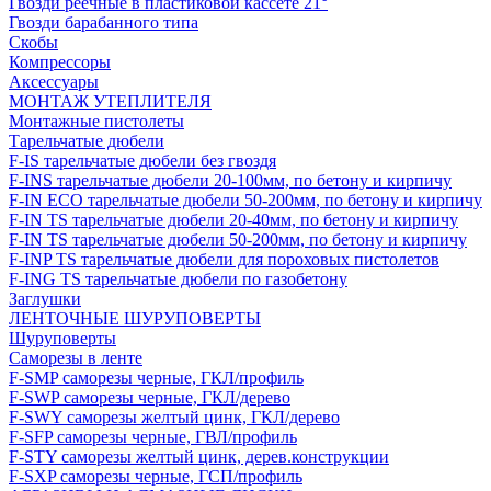
Гвозди реечные в пластиковой кассете 21°
Гвозди барабанного типа
Скобы
Компрессоры
Аксессуары
МОНТАЖ УТЕПЛИТЕЛЯ
Монтажные пистолеты
Тарельчатые дюбели
F-IS тарельчатые дюбели без гвоздя
F-INS тарельчатые дюбели 20-100мм, по бетону и кирпичу
F-IN ECO тарельчатые дюбели 50-200мм, по бетону и кирпичу
F-IN TS тарельчатые дюбели 20-40мм, по бетону и кирпичу
F-IN TS тарельчатые дюбели 50-200мм, по бетону и кирпичу
F-INP TS тарельчатые дюбели для пороховых пистолетов
F-ING TS тарельчатые дюбели по газобетону
Заглушки
ЛЕНТОЧНЫЕ ШУРУПОВЕРТЫ
Шуруповерты
Саморезы в ленте
F-SMP саморезы черные, ГКЛ/профиль
F-SWP саморезы черные, ГКЛ/дерево
F-SWY саморезы желтый цинк, ГКЛ/дерево
F-SFP саморезы черные, ГВЛ/профиль
F-STY саморезы желтый цинк, дерев.конструкции
F-SXP саморезы черные, ГСП/профиль