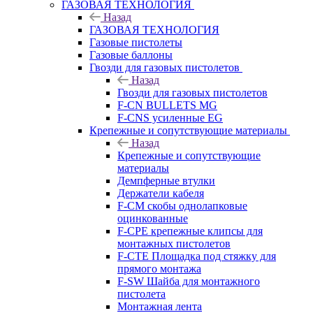
ГАЗОВАЯ ТЕХНОЛОГИЯ
Назад
ГАЗОВАЯ ТЕХНОЛОГИЯ
Газовые пистолеты
Газовые баллоны
Гвозди для газовых пистолетов
Назад
Гвозди для газовых пистолетов
F-CN BULLETS MG
F-CNS усиленные EG
Крепежные и сопутствующие материалы
Назад
Крепежные и сопутствующие
материалы
Демпферные втулки
Держатели кабеля
F-CM скобы однолапковые
оцинкованные
F-CPE крепежные клипсы для
монтажных пистолетов
F-CTE Площадка под стяжку для
прямого монтажа
F-SW Шайба для монтажного
пистолета
Монтажная лента