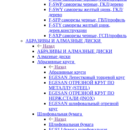
F-SWP саморезы черные, ГКЛ/дерево
F-SWY саморезы желтый цинк, ГКЛ/
дерево
F-SFP саморезы черные, ГВЛ/профиль
F-STY саморезы желтый цинк,
дерев.конструкции
F-SXP саморезы черные, ГСП/профиль
АБРАЗИВЫ И АЛМАЗНЫЕ ДИСКИ
Назад
АБРАЗИВЫ И АЛМАЗНЫЕ ДИСКИ
Алмазные диски
Абразивные круги
Назад
Абразивные круги
EGESAN Лепестковый торцевой круг
EGESAN ОТРЕЗНОЙ КРУГ ПО
МЕТАЛЛУ (STEEL)
EGESAN ОТРЕЗНОЙ КРУГ ПО
НЕРЖ.СТАЛИ (INOX)
EGESAN шлифовальный отрезной
круг
Шлифовальная бумага
Назад
Шлифовальная бумага
EGELI бумага шлифовальная