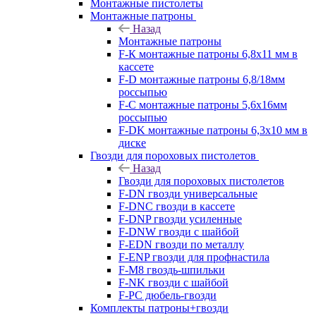
Монтажные пистолеты
Монтажные патроны
Назад
Монтажные патроны
F-К монтажные патроны 6,8х11 мм в
кассете
F-D монтажные патроны 6,8/18мм
россыпью
F-C монтажные патроны 5,6х16мм
россыпью
F-DK монтажные патроны 6,3х10 мм в
диске
Гвозди для пороховых пистолетов
Назад
Гвозди для пороховых пистолетов
F-DN гвозди универсальные
F-DNC гвозди в кассете
F-DNP гвозди усиленные
F-DNW гвозди с шайбой
F-EDN гвозди по металлу
F-ENP гвозди для профнастила
F-M8 гвоздь-шпильки
F-NK гвозди с шайбой
F-PC дюбель-гвозди
Комплекты патроны+гвозди