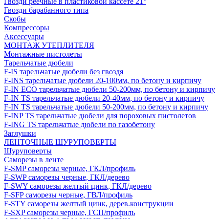
Гвозди реечные в пластиковой кассете 21°
Гвозди барабанного типа
Скобы
Компрессоры
Аксессуары
МОНТАЖ УТЕПЛИТЕЛЯ
Монтажные пистолеты
Тарельчатые дюбели
F-IS тарельчатые дюбели без гвоздя
F-INS тарельчатые дюбели 20-100мм, по бетону и кирпичу
F-IN ECO тарельчатые дюбели 50-200мм, по бетону и кирпичу
F-IN TS тарельчатые дюбели 20-40мм, по бетону и кирпичу
F-IN TS тарельчатые дюбели 50-200мм, по бетону и кирпичу
F-INP TS тарельчатые дюбели для пороховых пистолетов
F-ING TS тарельчатые дюбели по газобетону
Заглушки
ЛЕНТОЧНЫЕ ШУРУПОВЕРТЫ
Шуруповерты
Саморезы в ленте
F-SMP саморезы черные, ГКЛ/профиль
F-SWP саморезы черные, ГКЛ/дерево
F-SWY саморезы желтый цинк, ГКЛ/дерево
F-SFP саморезы черные, ГВЛ/профиль
F-STY саморезы желтый цинк, дерев.конструкции
F-SXP саморезы черные, ГСП/профиль