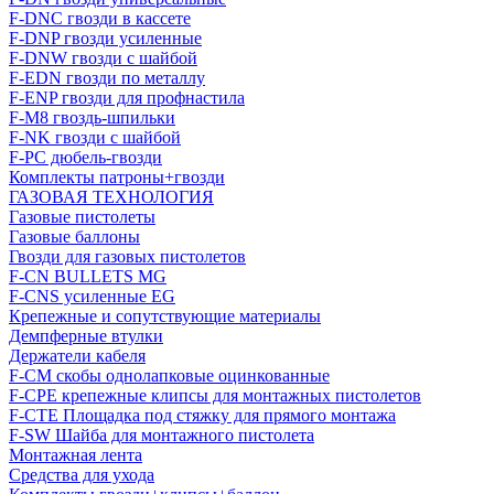
F-DNC гвозди в кассете
F-DNP гвозди усиленные
F-DNW гвозди с шайбой
F-EDN гвозди по металлу
F-ENP гвозди для профнастила
F-M8 гвоздь-шпильки
F-NK гвозди с шайбой
F-PC дюбель-гвозди
Комплекты патроны+гвозди
ГАЗОВАЯ ТЕХНОЛОГИЯ
Газовые пистолеты
Газовые баллоны
Гвозди для газовых пистолетов
F-CN BULLETS MG
F-CNS усиленные EG
Крепежные и сопутствующие материалы
Демпферные втулки
Держатели кабеля
F-CM скобы однолапковые оцинкованные
F-CPE крепежные клипсы для монтажных пистолетов
F-CTE Площадка под стяжку для прямого монтажа
F-SW Шайба для монтажного пистолета
Монтажная лента
Средства для ухода