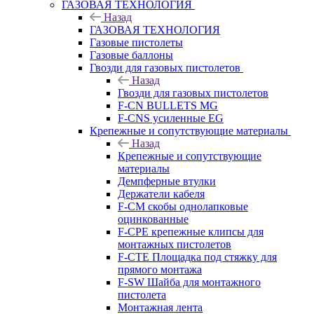
ГАЗОВАЯ ТЕХНОЛОГИЯ
Назад
ГАЗОВАЯ ТЕХНОЛОГИЯ
Газовые пистолеты
Газовые баллоны
Гвозди для газовых пистолетов
Назад
Гвозди для газовых пистолетов
F-CN BULLETS MG
F-CNS усиленные EG
Крепежные и сопутствующие материалы
Назад
Крепежные и сопутствующие
материалы
Демпферные втулки
Держатели кабеля
F-CM скобы однолапковые
оцинкованные
F-CPE крепежные клипсы для
монтажных пистолетов
F-CTE Площадка под стяжку для
прямого монтажа
F-SW Шайба для монтажного
пистолета
Монтажная лента