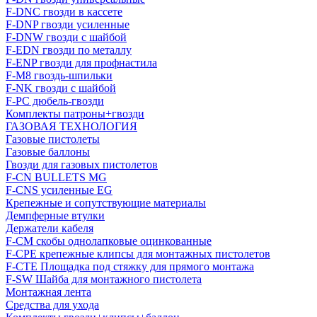
F-DNC гвозди в кассете
F-DNP гвозди усиленные
F-DNW гвозди с шайбой
F-EDN гвозди по металлу
F-ENP гвозди для профнастила
F-M8 гвоздь-шпильки
F-NK гвозди с шайбой
F-PC дюбель-гвозди
Комплекты патроны+гвозди
ГАЗОВАЯ ТЕХНОЛОГИЯ
Газовые пистолеты
Газовые баллоны
Гвозди для газовых пистолетов
F-CN BULLETS MG
F-CNS усиленные EG
Крепежные и сопутствующие материалы
Демпферные втулки
Держатели кабеля
F-CM скобы однолапковые оцинкованные
F-CPE крепежные клипсы для монтажных пистолетов
F-CTE Площадка под стяжку для прямого монтажа
F-SW Шайба для монтажного пистолета
Монтажная лента
Средства для ухода