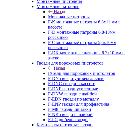
Монтажные пистолеты
Монтажные патроны
Назад
Монтажные патроны
F-К монтажные патроны 6,8х11 мм в
кассете
F-D монтажные патроны 6,8/18мм
россыпью
F-C монтажные патроны 5,6х16мм
россыпью
F-DK монтажные патроны 6,3х10 мм в
диске
Гвозди для пороховых пистолетов
Назад
Гвозди для пороховых пистолетов
F-DN гвозди универсальные
F-DNC гвозди в кассете
F-DNP гвозди усиленные
F-DNW гвозди с шайбой
F-EDN гвозди по металлу
F-ENP гвозди для профнастила
F-M8 гвоздь-шпильки
F-NK гвозди с шайбой
F-PC дюбель-гвозди
Комплекты патроны+гвозди