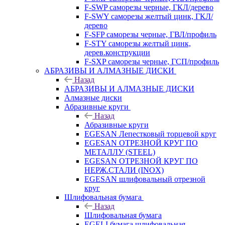
F-SWP саморезы черные, ГКЛ/дерево
F-SWY саморезы желтый цинк, ГКЛ/
дерево
F-SFP саморезы черные, ГВЛ/профиль
F-STY саморезы желтый цинк,
дерев.конструкции
F-SXP саморезы черные, ГСП/профиль
АБРАЗИВЫ И АЛМАЗНЫЕ ДИСКИ
Назад
АБРАЗИВЫ И АЛМАЗНЫЕ ДИСКИ
Алмазные диски
Абразивные круги
Назад
Абразивные круги
EGESAN Лепестковый торцевой круг
EGESAN ОТРЕЗНОЙ КРУГ ПО
МЕТАЛЛУ (STEEL)
EGESAN ОТРЕЗНОЙ КРУГ ПО
НЕРЖ.СТАЛИ (INOX)
EGESAN шлифовальный отрезной
круг
Шлифовальная бумага
Назад
Шлифовальная бумага
EGELI бумага шлифовальная