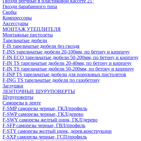
Гвозди реечные в пластиковой кассете 21°
Гвозди барабанного типа
Скобы
Компрессоры
Аксессуары
МОНТАЖ УТЕПЛИТЕЛЯ
Монтажные пистолеты
Тарельчатые дюбели
F-IS тарельчатые дюбели без гвоздя
F-INS тарельчатые дюбели 20-100мм, по бетону и кирпичу
F-IN ECO тарельчатые дюбели 50-200мм, по бетону и кирпичу
F-IN TS тарельчатые дюбели 20-40мм, по бетону и кирпичу
F-IN TS тарельчатые дюбели 50-200мм, по бетону и кирпичу
F-INP TS тарельчатые дюбели для пороховых пистолетов
F-ING TS тарельчатые дюбели по газобетону
Заглушки
ЛЕНТОЧНЫЕ ШУРУПОВЕРТЫ
Шуруповерты
Саморезы в ленте
F-SMP саморезы черные, ГКЛ/профиль
F-SWP саморезы черные, ГКЛ/дерево
F-SWY саморезы желтый цинк, ГКЛ/дерево
F-SFP саморезы черные, ГВЛ/профиль
F-STY саморезы желтый цинк, дерев.конструкции
F-SXP саморезы черные, ГСП/профиль