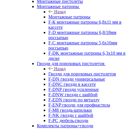
Монтажные пистолеты
Монтажные патроны
Назад
Монтажные патроны
F-К монтажные патроны 6,8х11 мм в
кассете
F-D монтажные патроны 6,8/18мм
россыпью
F-C монтажные патроны 5,6х16мм
россыпью
F-DK монтажные патроны 6,3х10 мм в
диске
Гвозди для пороховых пистолетов
Назад
Гвозди для пороховых пистолетов
F-DN гвозди универсальные
F-DNC гвозди в кассете
F-DNP гвозди усиленные
F-DNW гвозди с шайбой
F-EDN гвозди по металлу
F-ENP гвозди для профнастила
F-M8 гвоздь-шпильки
F-NK гвозди с шайбой
F-PC дюбель-гвозди
Комплекты патроны+гвозди