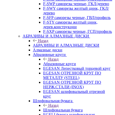
F-SWP саморезы черные, ГКЛ/дерево
F-SWY саморезы желтый цинк, ГКЛ/
дерево
F-SFP саморезы черные, ГВЛ/профиль
F-STY саморезы желтый цинк,
дерев.конструкции
F-SXP саморезы черные, ГСП/профиль
АБРАЗИВЫ И АЛМАЗНЫЕ ДИСКИ
Назад
АБРАЗИВЫ И АЛМАЗНЫЕ ДИСКИ
Алмазные диски
Абразивные круги
Назад
Абразивные круги
EGESAN Лепестковый торцевой круг
EGESAN ОТРЕЗНОЙ КРУГ ПО
МЕТАЛЛУ (STEEL)
EGESAN ОТРЕЗНОЙ КРУГ ПО
НЕРЖ.СТАЛИ (INOX)
EGESAN шлифовальный отрезной
круг
Шлифовальная бумага
Назад
Шлифовальная бумага
EGELI бумага шлифовальная