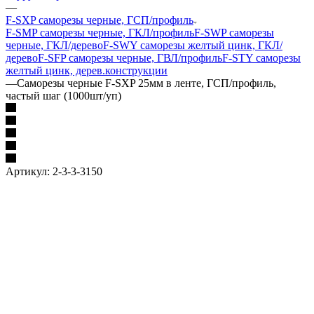
—
F-SXP саморезы черные, ГСП/профиль
F-SMP саморезы черные, ГКЛ/профиль
F-SWP саморезы
черные, ГКЛ/дерево
F-SWY саморезы желтый цинк, ГКЛ/
дерево
F-SFP саморезы черные, ГВЛ/профиль
F-STY саморезы
желтый цинк, дерев.конструкции
—
Саморезы черные F-SXP 25мм в ленте, ГСП/профиль,
частый шаг (1000шт/уп)
Артикул:
2-3-3-3150