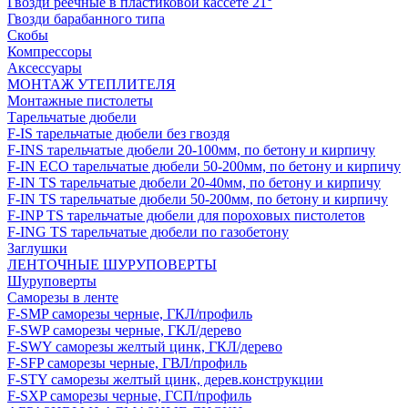
Гвозди реечные в пластиковой кассете 21°
Гвозди барабанного типа
Скобы
Компрессоры
Аксессуары
МОНТАЖ УТЕПЛИТЕЛЯ
Монтажные пистолеты
Тарельчатые дюбели
F-IS тарельчатые дюбели без гвоздя
F-INS тарельчатые дюбели 20-100мм, по бетону и кирпичу
F-IN ECO тарельчатые дюбели 50-200мм, по бетону и кирпичу
F-IN TS тарельчатые дюбели 20-40мм, по бетону и кирпичу
F-IN TS тарельчатые дюбели 50-200мм, по бетону и кирпичу
F-INP TS тарельчатые дюбели для пороховых пистолетов
F-ING TS тарельчатые дюбели по газобетону
Заглушки
ЛЕНТОЧНЫЕ ШУРУПОВЕРТЫ
Шуруповерты
Саморезы в ленте
F-SMP саморезы черные, ГКЛ/профиль
F-SWP саморезы черные, ГКЛ/дерево
F-SWY саморезы желтый цинк, ГКЛ/дерево
F-SFP саморезы черные, ГВЛ/профиль
F-STY саморезы желтый цинк, дерев.конструкции
F-SXP саморезы черные, ГСП/профиль