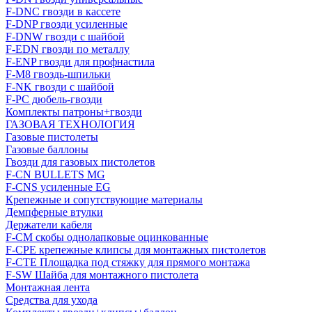
F-DNC гвозди в кассете
F-DNP гвозди усиленные
F-DNW гвозди с шайбой
F-EDN гвозди по металлу
F-ENP гвозди для профнастила
F-M8 гвоздь-шпильки
F-NK гвозди с шайбой
F-PC дюбель-гвозди
Комплекты патроны+гвозди
ГАЗОВАЯ ТЕХНОЛОГИЯ
Газовые пистолеты
Газовые баллоны
Гвозди для газовых пистолетов
F-CN BULLETS MG
F-CNS усиленные EG
Крепежные и сопутствующие материалы
Демпферные втулки
Держатели кабеля
F-CM скобы однолапковые оцинкованные
F-CPE крепежные клипсы для монтажных пистолетов
F-CTE Площадка под стяжку для прямого монтажа
F-SW Шайба для монтажного пистолета
Монтажная лента
Средства для ухода