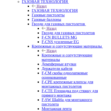
ГАЗОВАЯ ТЕХНОЛОГИЯ
Назад
ГАЗОВАЯ ТЕХНОЛОГИЯ
Газовые пистолеты
Газовые баллоны
Гвозди для газовых пистолетов
Назад
Гвозди для газовых пистолетов
F-CN BULLETS MG
F-CNS усиленные EG
Крепежные и сопутствующие материалы
Назад
Крепежные и сопутствующие
материалы
Демпферные втулки
Держатели кабеля
F-CM скобы однолапковые
оцинкованные
F-CPE крепежные клипсы для
монтажных пистолетов
F-CTE Площадка под стяжку для
прямого монтажа
F-SW Шайба для монтажного
пистолета
Монтажная лента