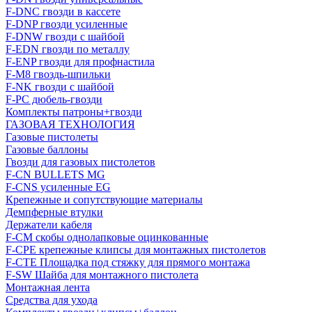
F-DNC гвозди в кассете
F-DNP гвозди усиленные
F-DNW гвозди с шайбой
F-EDN гвозди по металлу
F-ENP гвозди для профнастила
F-M8 гвоздь-шпильки
F-NK гвозди с шайбой
F-PC дюбель-гвозди
Комплекты патроны+гвозди
ГАЗОВАЯ ТЕХНОЛОГИЯ
Газовые пистолеты
Газовые баллоны
Гвозди для газовых пистолетов
F-CN BULLETS MG
F-CNS усиленные EG
Крепежные и сопутствующие материалы
Демпферные втулки
Держатели кабеля
F-CM скобы однолапковые оцинкованные
F-CPE крепежные клипсы для монтажных пистолетов
F-CTE Площадка под стяжку для прямого монтажа
F-SW Шайба для монтажного пистолета
Монтажная лента
Средства для ухода