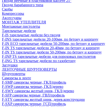
Гвозди реечные в пластиковой кассете 21°
Гвозди барабанного типа
Скобы
Компрессоры
Аксессуары
МОНТАЖ УТЕПЛИТЕЛЯ
Монтажные пистолеты
Тарельчатые дюбели
F-IS тарельчатые дюбели без гвоздя
F-INS тарельчатые дюбели 20-100мм, по бетону и кирпичу
F-IN ECO тарельчатые дюбели 50-200мм, по бетону и кирпичу
F-IN TS тарельчатые дюбели 20-40мм, по бетону и кирпичу
F-IN TS тарельчатые дюбели 50-200мм, по бетону и кирпичу
F-INP TS тарельчатые дюбели для пороховых пистолетов
F-ING TS тарельчатые дюбели по газобетону
Заглушки
ЛЕНТОЧНЫЕ ШУРУПОВЕРТЫ
Шуруповерты
Саморезы в ленте
F-SMP саморезы черные, ГКЛ/профиль
F-SWP саморезы черные, ГКЛ/дерево
F-SWY саморезы желтый цинк, ГКЛ/дерево
F-SFP саморезы черные, ГВЛ/профиль
F-STY саморезы желтый цинк, дерев.конструкции
F-SXP саморезы черные, ГСП/профиль