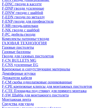
F-DNC гвозди в кассете
F-DNP гвозди усиленные
F-DNW гвозди с шайбой
F-EDN гвозди по металлу
F-ENP гвозди для профнастила
F-M8 гвоздь-шпильки
F-NK гвозди с шайбой
F-PC дюбель-гвозди
Комплекты патроны+гвозди
ГАЗОВАЯ ТЕХНОЛОГИЯ
Газовые пистолеты
Газовые баллоны
Гвозди для газовых пистолетов
F-CN BULLETS MG
F-CNS усиленные EG
Крепежные и сопутствующие материалы
Демпферные втулки
Держатели кабеля
F-CM скобы однолапковые оцинкованные
F-CPE крепежные клипсы для монтажных пистолетов
F-CTE Площадка под стяжку для прямого монтажа
F-SW Шайба для монтажного пистолета
Монтажная лента
Средства для ухода