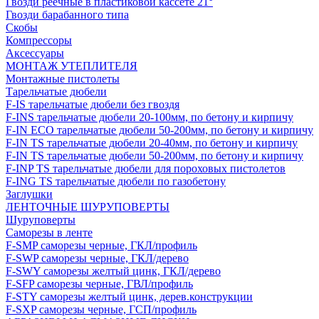
Гвозди реечные в пластиковой кассете 21°
Гвозди барабанного типа
Скобы
Компрессоры
Аксессуары
МОНТАЖ УТЕПЛИТЕЛЯ
Монтажные пистолеты
Тарельчатые дюбели
F-IS тарельчатые дюбели без гвоздя
F-INS тарельчатые дюбели 20-100мм, по бетону и кирпичу
F-IN ECO тарельчатые дюбели 50-200мм, по бетону и кирпичу
F-IN TS тарельчатые дюбели 20-40мм, по бетону и кирпичу
F-IN TS тарельчатые дюбели 50-200мм, по бетону и кирпичу
F-INP TS тарельчатые дюбели для пороховых пистолетов
F-ING TS тарельчатые дюбели по газобетону
Заглушки
ЛЕНТОЧНЫЕ ШУРУПОВЕРТЫ
Шуруповерты
Саморезы в ленте
F-SMP саморезы черные, ГКЛ/профиль
F-SWP саморезы черные, ГКЛ/дерево
F-SWY саморезы желтый цинк, ГКЛ/дерево
F-SFP саморезы черные, ГВЛ/профиль
F-STY саморезы желтый цинк, дерев.конструкции
F-SXP саморезы черные, ГСП/профиль