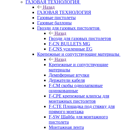
ГАЗОВАЯ ТЕХНОЛОГИЯ
Назад
ГАЗОВАЯ ТЕХНОЛОГИЯ
Газовые пистолеты
Газовые баллоны
Гвозди для газовых пистолетов
Назад
Гвозди для газовых пистолетов
F-CN BULLETS MG
F-CNS усиленные EG
Крепежные и сопутствующие материалы
Назад
Крепежные и сопутствующие
материалы
Демпферные втулки
Держатели кабеля
F-CM скобы однолапковые
оцинкованные
F-CPE крепежные клипсы для
монтажных пистолетов
F-CTE Площадка под стяжку для
прямого монтажа
F-SW Шайба для монтажного
пистолета
Монтажная лента