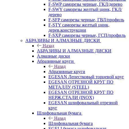
F-SWP саморезы черные, ГКЛ/дерево
F-SWY саморезы желтый цинк, ГКЛ/
дерево
F-SFP саморезы черные, ГВЛ/профиль
F-STY саморезы желтый цинк,
дерев.конструкции
F-SXP саморезы черные, ГСП/профиль
АБРАЗИВЫ И АЛМАЗНЫЕ ДИСКИ
Назад
АБРАЗИВЫ И АЛМАЗНЫЕ ДИСКИ
Алмазные диски
Абразивные круги
Назад
Абразивные круги
EGESAN Лепестковый торцевой круг
EGESAN ОТРЕЗНОЙ КРУГ ПО
МЕТАЛЛУ (STEEL)
EGESAN ОТРЕЗНОЙ КРУГ ПО
НЕРЖ.СТАЛИ (INOX)
EGESAN шлифовальный отрезной
круг
Шлифовальная бумага
Назад
Шлифовальная бумага
EGELI бумага шлифовальная