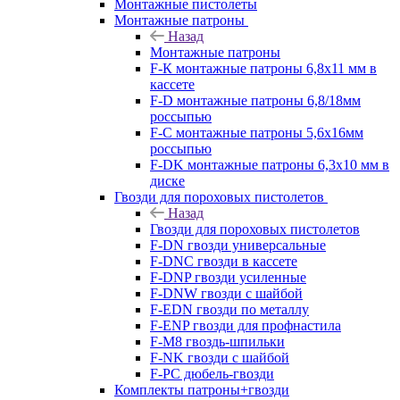
Монтажные пистолеты
Монтажные патроны
Назад
Монтажные патроны
F-К монтажные патроны 6,8х11 мм в
кассете
F-D монтажные патроны 6,8/18мм
россыпью
F-C монтажные патроны 5,6х16мм
россыпью
F-DK монтажные патроны 6,3х10 мм в
диске
Гвозди для пороховых пистолетов
Назад
Гвозди для пороховых пистолетов
F-DN гвозди универсальные
F-DNC гвозди в кассете
F-DNP гвозди усиленные
F-DNW гвозди с шайбой
F-EDN гвозди по металлу
F-ENP гвозди для профнастила
F-M8 гвоздь-шпильки
F-NK гвозди с шайбой
F-PC дюбель-гвозди
Комплекты патроны+гвозди