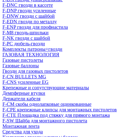
F-DNC гвозди в кассете
F-DNP гвозди усиленные
F-DNW гвозди с шайбой
F-EDN гвозди по металлу
F-ENP гвозди для профнастила
F-M8 гвоздь-шпильки
F-NK гвозди с шайбой
F-PC дюбель-гвозди
Комплекты патроны+гвозди
ГАЗОВАЯ ТЕХНОЛОГИЯ
Газовые пистолеты
Газовые баллоны
Гвозди для газовых пистолетов
F-CN BULLETS MG
F-CNS усиленные EG
Крепежные и сопутствующие материалы
Демпферные втулки
Держатели кабеля
F-CM скобы однолапковые оцинкованные
F-CPE крепежные клипсы для монтажных пистолетов
F-CTE Площадка под стяжку для прямого монтажа
F-SW Шайба для монтажного пистолета
Монтажная лента
Средства для ухода