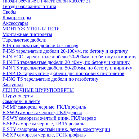
Гвозди реечные в пластиковой кассете 21°
Гвозди барабанного типа
Скобы
Компрессоры
Аксессуары
МОНТАЖ УТЕПЛИТЕЛЯ
Монтажные пистолеты
Тарельчатые дюбели
F-IS тарельчатые дюбели без гвоздя
F-INS тарельчатые дюбели 20-100мм, по бетону и кирпичу
F-IN ECO тарельчатые дюбели 50-200мм, по бетону и кирпичу
F-IN TS тарельчатые дюбели 20-40мм, по бетону и кирпичу
F-IN TS тарельчатые дюбели 50-200мм, по бетону и кирпичу
F-INP TS тарельчатые дюбели для пороховых пистолетов
F-ING TS тарельчатые дюбели по газобетону
Заглушки
ЛЕНТОЧНЫЕ ШУРУПОВЕРТЫ
Шуруповерты
Саморезы в ленте
F-SMP саморезы черные, ГКЛ/профиль
F-SWP саморезы черные, ГКЛ/дерево
F-SWY саморезы желтый цинк, ГКЛ/дерево
F-SFP саморезы черные, ГВЛ/профиль
F-STY саморезы желтый цинк, дерев.конструкции
F-SXP саморезы черные, ГСП/профиль