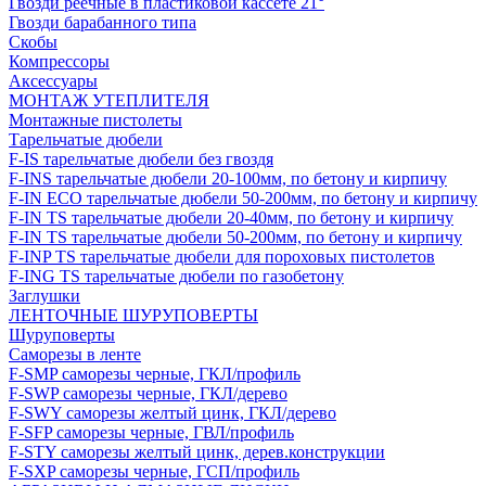
Гвозди реечные в пластиковой кассете 21°
Гвозди барабанного типа
Скобы
Компрессоры
Аксессуары
МОНТАЖ УТЕПЛИТЕЛЯ
Монтажные пистолеты
Тарельчатые дюбели
F-IS тарельчатые дюбели без гвоздя
F-INS тарельчатые дюбели 20-100мм, по бетону и кирпичу
F-IN ECO тарельчатые дюбели 50-200мм, по бетону и кирпичу
F-IN TS тарельчатые дюбели 20-40мм, по бетону и кирпичу
F-IN TS тарельчатые дюбели 50-200мм, по бетону и кирпичу
F-INP TS тарельчатые дюбели для пороховых пистолетов
F-ING TS тарельчатые дюбели по газобетону
Заглушки
ЛЕНТОЧНЫЕ ШУРУПОВЕРТЫ
Шуруповерты
Саморезы в ленте
F-SMP саморезы черные, ГКЛ/профиль
F-SWP саморезы черные, ГКЛ/дерево
F-SWY саморезы желтый цинк, ГКЛ/дерево
F-SFP саморезы черные, ГВЛ/профиль
F-STY саморезы желтый цинк, дерев.конструкции
F-SXP саморезы черные, ГСП/профиль