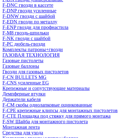
F-DNC гвозди в кассете
F-DNP гвозди усиленные
F-DNW гвозди с шайбой
F-EDN гвозди по металлу
F-ENP гвозди для профнастила
F-M8 гвоздь-шпильки
F-NK гвозди с шайбой
F-PC дюбель-гвозди
Комплекты патроны+гвозди
ГАЗОВАЯ ТЕХНОЛОГИЯ
Газовые пистолеты
Газовые баллоны
Гвозди для газовых пистолетов
F-CN BULLETS MG
F-CNS усиленные EG
Крепежные и сопутствующие материалы
Демпферные втулки
Держатели кабеля
F-CM скобы однолапковые оцинкованные
F-CPE крепежные клипсы для монтажных пистолетов
F-CTE Площадка под стяжку для прямого монтажа
F-SW Шайба для монтажного пистолета
Монтажная лента
Средства для ухода