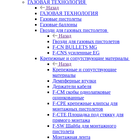
ГАЗОВАЯ ТЕХНОЛОГИЯ
Назад
ГАЗОВАЯ ТЕХНОЛОГИЯ
Газовые пистолеты
Газовые баллоны
Гвозди для газовых пистолетов
Назад
Гвозди для газовых пистолетов
F-CN BULLETS MG
F-CNS усиленные EG
Крепежные и сопутствующие материалы
Назад
Крепежные и сопутствующие
материалы
Демпферные втулки
Держатели кабеля
F-CM скобы однолапковые
оцинкованные
F-CPE крепежные клипсы для
монтажных пистолетов
F-CTE Площадка под стяжку для
прямого монтажа
F-SW Шайба для монтажного
пистолета
Монтажная лента