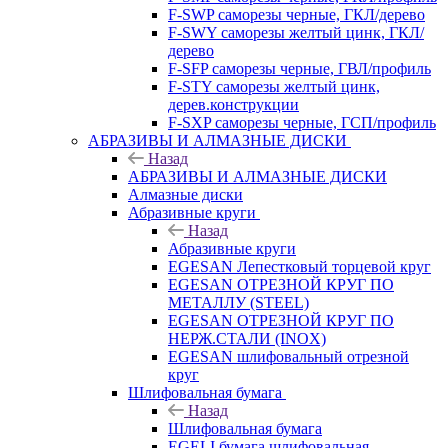
F-SWP саморезы черные, ГКЛ/дерево
F-SWY саморезы желтый цинк, ГКЛ/
дерево
F-SFP саморезы черные, ГВЛ/профиль
F-STY саморезы желтый цинк,
дерев.конструкции
F-SXP саморезы черные, ГСП/профиль
АБРАЗИВЫ И АЛМАЗНЫЕ ДИСКИ
Назад
АБРАЗИВЫ И АЛМАЗНЫЕ ДИСКИ
Алмазные диски
Абразивные круги
Назад
Абразивные круги
EGESAN Лепестковый торцевой круг
EGESAN ОТРЕЗНОЙ КРУГ ПО
МЕТАЛЛУ (STEEL)
EGESAN ОТРЕЗНОЙ КРУГ ПО
НЕРЖ.СТАЛИ (INOX)
EGESAN шлифовальный отрезной
круг
Шлифовальная бумага
Назад
Шлифовальная бумага
EGELI бумага шлифовальная