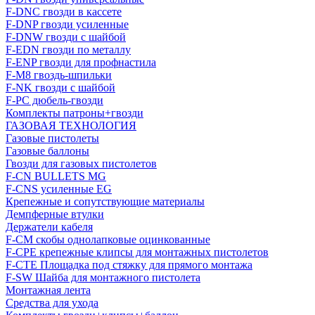
F-DNC гвозди в кассете
F-DNP гвозди усиленные
F-DNW гвозди с шайбой
F-EDN гвозди по металлу
F-ENP гвозди для профнастила
F-M8 гвоздь-шпильки
F-NK гвозди с шайбой
F-PC дюбель-гвозди
Комплекты патроны+гвозди
ГАЗОВАЯ ТЕХНОЛОГИЯ
Газовые пистолеты
Газовые баллоны
Гвозди для газовых пистолетов
F-CN BULLETS MG
F-CNS усиленные EG
Крепежные и сопутствующие материалы
Демпферные втулки
Держатели кабеля
F-CM скобы однолапковые оцинкованные
F-CPE крепежные клипсы для монтажных пистолетов
F-CTE Площадка под стяжку для прямого монтажа
F-SW Шайба для монтажного пистолета
Монтажная лента
Средства для ухода