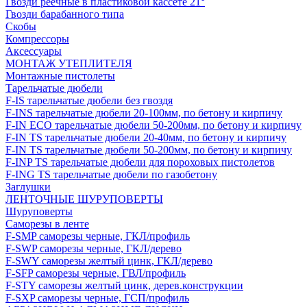
Гвозди реечные в пластиковой кассете 21°
Гвозди барабанного типа
Скобы
Компрессоры
Аксессуары
МОНТАЖ УТЕПЛИТЕЛЯ
Монтажные пистолеты
Тарельчатые дюбели
F-IS тарельчатые дюбели без гвоздя
F-INS тарельчатые дюбели 20-100мм, по бетону и кирпичу
F-IN ECO тарельчатые дюбели 50-200мм, по бетону и кирпичу
F-IN TS тарельчатые дюбели 20-40мм, по бетону и кирпичу
F-IN TS тарельчатые дюбели 50-200мм, по бетону и кирпичу
F-INP TS тарельчатые дюбели для пороховых пистолетов
F-ING TS тарельчатые дюбели по газобетону
Заглушки
ЛЕНТОЧНЫЕ ШУРУПОВЕРТЫ
Шуруповерты
Саморезы в ленте
F-SMP саморезы черные, ГКЛ/профиль
F-SWP саморезы черные, ГКЛ/дерево
F-SWY саморезы желтый цинк, ГКЛ/дерево
F-SFP саморезы черные, ГВЛ/профиль
F-STY саморезы желтый цинк, дерев.конструкции
F-SXP саморезы черные, ГСП/профиль