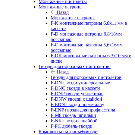
Монтажные пистолеты
Монтажные патроны
Назад
Монтажные патроны
F-К монтажные патроны 6,8х11 мм в
кассете
F-D монтажные патроны 6,8/18мм
россыпью
F-C монтажные патроны 5,6х16мм
россыпью
F-DK монтажные патроны 6,3х10 мм в
диске
Гвозди для пороховых пистолетов
Назад
Гвозди для пороховых пистолетов
F-DN гвозди универсальные
F-DNC гвозди в кассете
F-DNP гвозди усиленные
F-DNW гвозди с шайбой
F-EDN гвозди по металлу
F-ENP гвозди для профнастила
F-M8 гвоздь-шпильки
F-NK гвозди с шайбой
F-PC дюбель-гвозди
Комплекты патроны+гвозди