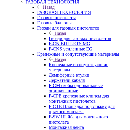
ГАЗОВАЯ ТЕХНОЛОГИЯ
Назад
ГАЗОВАЯ ТЕХНОЛОГИЯ
Газовые пистолеты
Газовые баллоны
Гвозди для газовых пистолетов
Назад
Гвозди для газовых пистолетов
F-CN BULLETS MG
F-CNS усиленные EG
Крепежные и сопутствующие материалы
Назад
Крепежные и сопутствующие
материалы
Демпферные втулки
Держатели кабеля
F-CM скобы однолапковые
оцинкованные
F-CPE крепежные клипсы для
монтажных пистолетов
F-CTE Площадка под стяжку для
прямого монтажа
F-SW Шайба для монтажного
пистолета
Монтажная лента