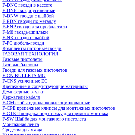
F-DNC гвозди в кассете
F-DNP гвозди усиленные
F-DNW гвозди с шайбой
F-EDN гвозди по металлу
F-ENP гвозди для профнастила
F-M8 гвоздь-шпильки
F-NK гвозди с шайбой
F-PC дюбель-гвозди
Комплекты патроны+гвозди
ГАЗОВАЯ ТЕХНОЛОГИЯ
Газовые пистолеты
Газовые баллоны
Гвозди для газовых пистолетов
F-CN BULLETS MG
F-CNS усиленные EG
Крепежные и сопутствующие материалы
Демпферные втулки
Держатели кабеля
F-CM скобы однолапковые оцинкованные
F-CPE крепежные клипсы для монтажных пистолетов
F-CTE Площадка под стяжку для прямого монтажа
F-SW Шайба для монтажного пистолета
Монтажная лента
Средства для ухода