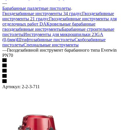
—
Барабанные паллетные пистолеты
Гвоздезабивные инструменты 34 градус
Гвоздезабивные
инструменты 21 градус
Гвоздезабивные инструменты для
отделочных работ DA
Кровельные барабанные
гвоздезабивные инструменты
Барабанные строительные
пистолеты
Инструменты для микрошпильки 23GA
(0,6мм)
Штифтозабивные пистолеты
Скобозабивные
пистолеты
Специальные инструменты
—
Гвоздезабивной инструмент барабанного типа Everwin
PN70
Артикул:
2-2-3-711