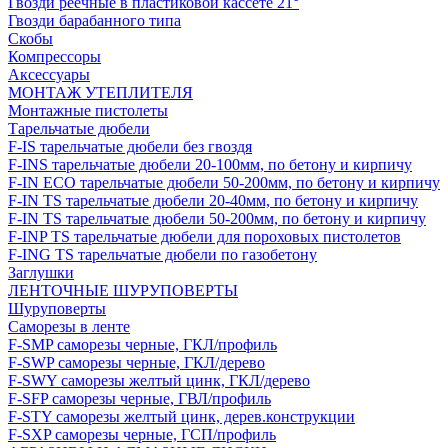
Гвозди реечные в пластиковой кассете 21°
Гвозди барабанного типа
Скобы
Компрессоры
Аксессуары
МОНТАЖ УТЕПЛИТЕЛЯ
Монтажные пистолеты
Тарельчатые дюбели
F-IS тарельчатые дюбели без гвоздя
F-INS тарельчатые дюбели 20-100мм, по бетону и кирпичу
F-IN ECO тарельчатые дюбели 50-200мм, по бетону и кирпичу
F-IN TS тарельчатые дюбели 20-40мм, по бетону и кирпичу
F-IN TS тарельчатые дюбели 50-200мм, по бетону и кирпичу
F-INP TS тарельчатые дюбели для пороховых пистолетов
F-ING TS тарельчатые дюбели по газобетону
Заглушки
ЛЕНТОЧНЫЕ ШУРУПОВЕРТЫ
Шуруповерты
Саморезы в ленте
F-SMP саморезы черные, ГКЛ/профиль
F-SWP саморезы черные, ГКЛ/дерево
F-SWY саморезы желтый цинк, ГКЛ/дерево
F-SFP саморезы черные, ГВЛ/профиль
F-STY саморезы желтый цинк, дерев.конструкции
F-SXP саморезы черные, ГСП/профиль