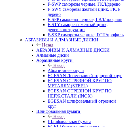
F-SWP саморезы черные, ГКЛ/дерево
F-SWY саморезы желтый цинк, ГКЛ/
дерево
F-SFP саморезы черные, ГВЛ/профиль
F-STY саморезы желтый цинк,
дерев.конструкции
F-SXP саморезы черные, ГСП/профиль
АБРАЗИВЫ И АЛМАЗНЫЕ ДИСКИ
Назад
АБРАЗИВЫ И АЛМАЗНЫЕ ДИСКИ
Алмазные диски
Абразивные круги
Назад
Абразивные круги
EGESAN Лепестковый торцевой круг
EGESAN ОТРЕЗНОЙ КРУГ ПО
МЕТАЛЛУ (STEEL)
EGESAN ОТРЕЗНОЙ КРУГ ПО
НЕРЖ.СТАЛИ (INOX)
EGESAN шлифовальный отрезной
круг
Шлифовальная бумага
Назад
Шлифовальная бумага
EGELI бумага шлифовальная