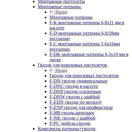
Монтажные пистолеты
Монтажные патроны
Назад
Монтажные патроны
F-К монтажные патроны 6,8х11 мм в
кассете
F-D монтажные патроны 6,8/18мм
россыпью
F-C монтажные патроны 5,6х16мм
россыпью
F-DK монтажные патроны 6,3х10 мм в
диске
Гвозди для пороховых пистолетов
Назад
Гвозди для пороховых пистолетов
F-DN гвозди универсальные
F-DNC гвозди в кассете
F-DNP гвозди усиленные
F-DNW гвозди с шайбой
F-EDN гвозди по металлу
F-ENP гвозди для профнастила
F-M8 гвоздь-шпильки
F-NK гвозди с шайбой
F-PC дюбель-гвозди
Комплекты патроны+гвозди