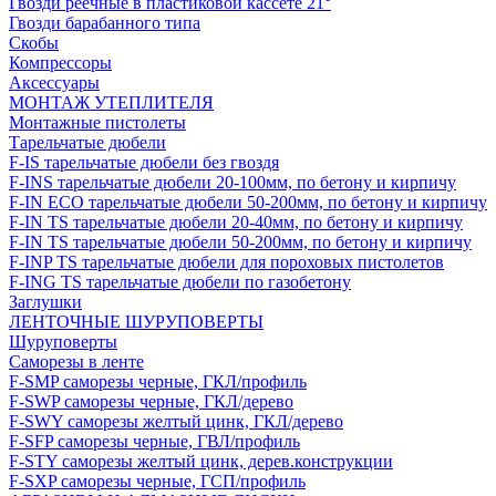
Гвозди реечные в пластиковой кассете 21°
Гвозди барабанного типа
Скобы
Компрессоры
Аксессуары
МОНТАЖ УТЕПЛИТЕЛЯ
Монтажные пистолеты
Тарельчатые дюбели
F-IS тарельчатые дюбели без гвоздя
F-INS тарельчатые дюбели 20-100мм, по бетону и кирпичу
F-IN ECO тарельчатые дюбели 50-200мм, по бетону и кирпичу
F-IN TS тарельчатые дюбели 20-40мм, по бетону и кирпичу
F-IN TS тарельчатые дюбели 50-200мм, по бетону и кирпичу
F-INP TS тарельчатые дюбели для пороховых пистолетов
F-ING TS тарельчатые дюбели по газобетону
Заглушки
ЛЕНТОЧНЫЕ ШУРУПОВЕРТЫ
Шуруповерты
Саморезы в ленте
F-SMP саморезы черные, ГКЛ/профиль
F-SWP саморезы черные, ГКЛ/дерево
F-SWY саморезы желтый цинк, ГКЛ/дерево
F-SFP саморезы черные, ГВЛ/профиль
F-STY саморезы желтый цинк, дерев.конструкции
F-SXP саморезы черные, ГСП/профиль