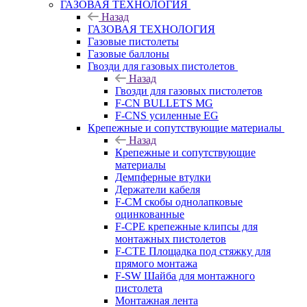
ГАЗОВАЯ ТЕХНОЛОГИЯ
Назад
ГАЗОВАЯ ТЕХНОЛОГИЯ
Газовые пистолеты
Газовые баллоны
Гвозди для газовых пистолетов
Назад
Гвозди для газовых пистолетов
F-CN BULLETS MG
F-CNS усиленные EG
Крепежные и сопутствующие материалы
Назад
Крепежные и сопутствующие
материалы
Демпферные втулки
Держатели кабеля
F-CM скобы однолапковые
оцинкованные
F-CPE крепежные клипсы для
монтажных пистолетов
F-CTE Площадка под стяжку для
прямого монтажа
F-SW Шайба для монтажного
пистолета
Монтажная лента