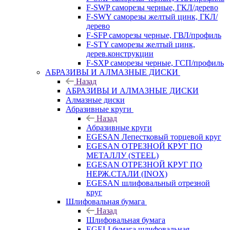
F-SWP саморезы черные, ГКЛ/дерево
F-SWY саморезы желтый цинк, ГКЛ/
дерево
F-SFP саморезы черные, ГВЛ/профиль
F-STY саморезы желтый цинк,
дерев.конструкции
F-SXP саморезы черные, ГСП/профиль
АБРАЗИВЫ И АЛМАЗНЫЕ ДИСКИ
Назад
АБРАЗИВЫ И АЛМАЗНЫЕ ДИСКИ
Алмазные диски
Абразивные круги
Назад
Абразивные круги
EGESAN Лепестковый торцевой круг
EGESAN ОТРЕЗНОЙ КРУГ ПО
МЕТАЛЛУ (STEEL)
EGESAN ОТРЕЗНОЙ КРУГ ПО
НЕРЖ.СТАЛИ (INOX)
EGESAN шлифовальный отрезной
круг
Шлифовальная бумага
Назад
Шлифовальная бумага
EGELI бумага шлифовальная