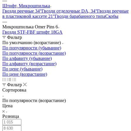
—
Штифт, Микрошпилька
Гвозди реечные 34°
Гвозди отделочные DA, 34°
Гвозди реечные
в пластиковой кассете 21°
Гвозди барабанного типа
Скобы
—
Микрошпилька Omer Pins 6
Гвозди ST
F-FBF штифт 18GA
Фильтр
По умолчанию (возрастание)
По популярности (убывание)
По популярности (возрастание)
По алфавиту (убывание)
По алфавиту (возрастание)
По цене (убывание)
По цене (возрастание)
Фильтр
Сортировка
По популярности (возрастание)
Цена
Розница