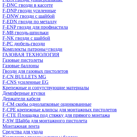
F-DNC гвозди в кассете
F-DNP гвозди усиленные
F-DNW гвозди с шайбой
F-EDN гвозди по металлу
F-ENP гвозди для профнастила
F-M8 гвоздь-шпильки
F-NK гвозди с шайбой
F-PC дюбель-гвозди
Комплекты патроны+гвозди
ГАЗОВАЯ ТЕХНОЛОГИЯ
Газовые пистолеты
Газовые баллоны
Гвозди для газовых пистолетов
F-CN BULLETS MG
F-CNS усиленные EG
Крепежные и сопутствующие материалы
Демпферные втулки
Держатели кабеля
F-CM скобы однолапковые оцинкованные
F-CPE крепежные клипсы для монтажных пистолетов
F-CTE Площадка под стяжку для прямого монтажа
F-SW Шайба для монтажного пистолета
Монтажная лента
Средства для ухода