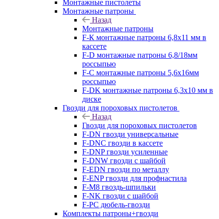
Монтажные пистолеты
Монтажные патроны
Назад
Монтажные патроны
F-К монтажные патроны 6,8х11 мм в
кассете
F-D монтажные патроны 6,8/18мм
россыпью
F-C монтажные патроны 5,6х16мм
россыпью
F-DK монтажные патроны 6,3х10 мм в
диске
Гвозди для пороховых пистолетов
Назад
Гвозди для пороховых пистолетов
F-DN гвозди универсальные
F-DNC гвозди в кассете
F-DNP гвозди усиленные
F-DNW гвозди с шайбой
F-EDN гвозди по металлу
F-ENP гвозди для профнастила
F-M8 гвоздь-шпильки
F-NK гвозди с шайбой
F-PC дюбель-гвозди
Комплекты патроны+гвозди