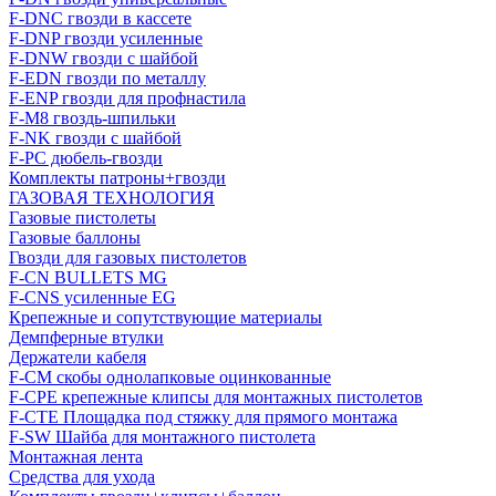
F-DNC гвозди в кассете
F-DNP гвозди усиленные
F-DNW гвозди с шайбой
F-EDN гвозди по металлу
F-ENP гвозди для профнастила
F-M8 гвоздь-шпильки
F-NK гвозди с шайбой
F-PC дюбель-гвозди
Комплекты патроны+гвозди
ГАЗОВАЯ ТЕХНОЛОГИЯ
Газовые пистолеты
Газовые баллоны
Гвозди для газовых пистолетов
F-CN BULLETS MG
F-CNS усиленные EG
Крепежные и сопутствующие материалы
Демпферные втулки
Держатели кабеля
F-CM скобы однолапковые оцинкованные
F-CPE крепежные клипсы для монтажных пистолетов
F-CTE Площадка под стяжку для прямого монтажа
F-SW Шайба для монтажного пистолета
Монтажная лента
Средства для ухода