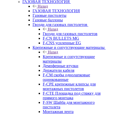
ГАЗОВАЯ ТЕХНОЛОГИЯ
Назад
ГАЗОВАЯ ТЕХНОЛОГИЯ
Газовые пистолеты
Газовые баллоны
Гвозди для газовых пистолетов
Назад
Гвозди для газовых пистолетов
F-CN BULLETS MG
F-CNS усиленные EG
Крепежные и сопутствующие материалы
Назад
Крепежные и сопутствующие
материалы
Демпферные втулки
Держатели кабеля
F-CM скобы однолапковые
оцинкованные
F-CPE крепежные клипсы для
монтажных пистолетов
F-CTE Площадка под стяжку для
прямого монтажа
F-SW Шайба для монтажного
пистолета
Монтажная лента