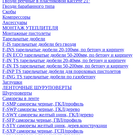
Гвозди реечные в пластиковой кассете 21°
Гвозди барабанного типа
Скобы
Компрессоры
Аксессуары
МОНТАЖ УТЕПЛИТЕЛЯ
Монтажные пистолеты
Тарельчатые дюбели
F-IS тарельчатые дюбели без гвоздя
F-INS тарельчатые дюбели 20-100мм, по бетону и кирпичу
F-IN ECO тарельчатые дюбели 50-200мм, по бетону и кирпичу
F-IN TS тарельчатые дюбели 20-40мм, по бетону и кирпичу
F-IN TS тарельчатые дюбели 50-200мм, по бетону и кирпичу
F-INP TS тарельчатые дюбели для пороховых пистолетов
F-ING TS тарельчатые дюбели по газобетону
Заглушки
ЛЕНТОЧНЫЕ ШУРУПОВЕРТЫ
Шуруповерты
Саморезы в ленте
F-SMP саморезы черные, ГКЛ/профиль
F-SWP саморезы черные, ГКЛ/дерево
F-SWY саморезы желтый цинк, ГКЛ/дерево
F-SFP саморезы черные, ГВЛ/профиль
F-STY саморезы желтый цинк, дерев.конструкции
F-SXP саморезы черные, ГСП/профиль