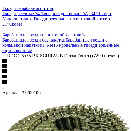
—
Гвозди барабанного типа
Гвозди реечные 34°
Гвозди отделочные DA, 34°
Штифт,
Микрошпилька
Гвозди реечные в пластиковой кассете
21°
Скобы
—
Барабанные гвозди с винтовой накаткой
Барабанные гвозди без накатки
Барабанные гвозди с
кольцевой накаткой
F-RN15 кровельные гвозди ершенные
оцинкованные
—
BDC 2,5x55 BK SCHRAUB Гвоздь (винт) (7200 шт/кор)
2
Артикул:
37200106