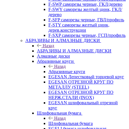
F-SWP саморезы черные, ГКЛ/дерево
F-SWY саморезы желтый цинк, ГКЛ/
дерево
F-SFP саморезы черные, ГВЛ/профиль
F-STY саморезы желтый цинк,
дерев.конструкции
F-SXP саморезы черные, ГСП/профиль
АБРАЗИВЫ И АЛМАЗНЫЕ ДИСКИ
Назад
АБРАЗИВЫ И АЛМАЗНЫЕ ДИСКИ
Алмазные диски
Абразивные круги
Назад
Абразивные круги
EGESAN Лепестковый торцевой круг
EGESAN ОТРЕЗНОЙ КРУГ ПО
МЕТАЛЛУ (STEEL)
EGESAN ОТРЕЗНОЙ КРУГ ПО
НЕРЖ.СТАЛИ (INOX)
EGESAN шлифовальный отрезной
круг
Шлифовальная бумага
Назад
Шлифовальная бумага
EGELI бумага шлифовальная