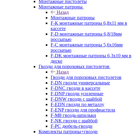
Монтажные пистолеты
Монтажные патроны
Назад
Монтажные патроны
F-К монтажные патроны 6,8х11 мм в
кассете
F-D монтажные патроны 6,8/18мм
россыпью
F-C монтажные патроны 5,6х16мм
россыпью
F-DK монтажные патроны 6,3х10 мм в
диске
Гвозди для пороховых пистолетов
Назад
Гвозди для пороховых пистолетов
F-DN гвозди универсальные
F-DNC гвозди в кассете
F-DNP гвозди усиленные
F-DNW гвозди с шайбой
F-EDN гвозди по металлу
F-ENP гвозди для профнастила
F-M8 гвоздь-шпильки
F-NK гвозди с шайбой
F-PC дюбель-гвозди
Комплекты патроны+гвозди