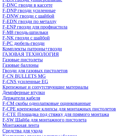
F-DNC гвозди в кассете
F-DNP гвозди усиленные
F-DNW гвозди с шайбой
F-EDN гвозди по металлу
F-ENP гвозди для профнастила
F-M8 гвоздь-шпильки
F-NK гвозди с шайбой
F-PC дюбель-гвозди
Комплекты патроны+гвозди
ГАЗОВАЯ ТЕХНОЛОГИЯ
Газовые пистолеты
Газовые баллоны
Гвозди для газовых пистолетов
F-CN BULLETS MG
F-CNS усиленные EG
Крепежные и сопутствующие материалы
Демпферные втулки
Держатели кабеля
F-CM скобы однолапковые оцинкованные
F-CPE крепежные клипсы для монтажных пистолетов
F-CTE Площадка под стяжку для прямого монтажа
F-SW Шайба для монтажного пистолета
Монтажная лента
Средства для ухода