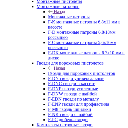
Монтажные пистолеты
Монтажные патроны
Назад
Монтажные патроны
F-К монтажные патроны 6,8х11 мм в
кассете
F-D монтажные патроны 6,8/18мм
россыпью
F-C монтажные патроны 5,6х16мм
россыпью
F-DK монтажные патроны 6,3х10 мм в
диске
Гвозди для пороховых пистолетов
Назад
Гвозди для пороховых пистолетов
F-DN гвозди универсальные
F-DNC гвозди в кассете
F-DNP гвозди усиленные
F-DNW гвозди с шайбой
F-EDN гвозди по металлу
F-ENP гвозди для профнастила
F-M8 гвоздь-шпильки
F-NK гвозди с шайбой
F-PC дюбель-гвозди
Комплекты патроны+гвозди