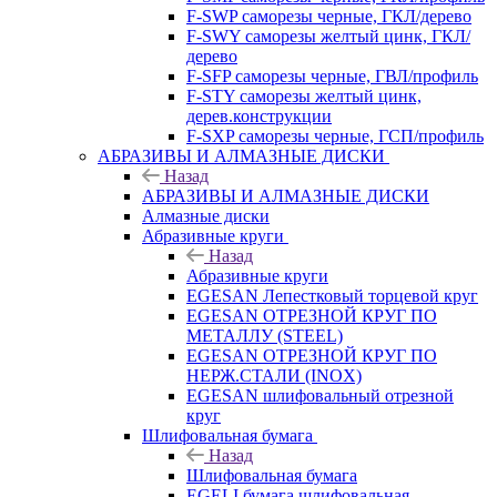
F-SWP саморезы черные, ГКЛ/дерево
F-SWY саморезы желтый цинк, ГКЛ/
дерево
F-SFP саморезы черные, ГВЛ/профиль
F-STY саморезы желтый цинк,
дерев.конструкции
F-SXP саморезы черные, ГСП/профиль
АБРАЗИВЫ И АЛМАЗНЫЕ ДИСКИ
Назад
АБРАЗИВЫ И АЛМАЗНЫЕ ДИСКИ
Алмазные диски
Абразивные круги
Назад
Абразивные круги
EGESAN Лепестковый торцевой круг
EGESAN ОТРЕЗНОЙ КРУГ ПО
МЕТАЛЛУ (STEEL)
EGESAN ОТРЕЗНОЙ КРУГ ПО
НЕРЖ.СТАЛИ (INOX)
EGESAN шлифовальный отрезной
круг
Шлифовальная бумага
Назад
Шлифовальная бумага
EGELI бумага шлифовальная