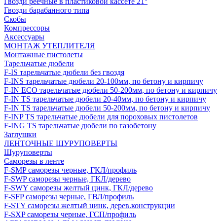
Гвозди реечные в пластиковой кассете 21°
Гвозди барабанного типа
Скобы
Компрессоры
Аксессуары
МОНТАЖ УТЕПЛИТЕЛЯ
Монтажные пистолеты
Тарельчатые дюбели
F-IS тарельчатые дюбели без гвоздя
F-INS тарельчатые дюбели 20-100мм, по бетону и кирпичу
F-IN ECO тарельчатые дюбели 50-200мм, по бетону и кирпичу
F-IN TS тарельчатые дюбели 20-40мм, по бетону и кирпичу
F-IN TS тарельчатые дюбели 50-200мм, по бетону и кирпичу
F-INP TS тарельчатые дюбели для пороховых пистолетов
F-ING TS тарельчатые дюбели по газобетону
Заглушки
ЛЕНТОЧНЫЕ ШУРУПОВЕРТЫ
Шуруповерты
Саморезы в ленте
F-SMP саморезы черные, ГКЛ/профиль
F-SWP саморезы черные, ГКЛ/дерево
F-SWY саморезы желтый цинк, ГКЛ/дерево
F-SFP саморезы черные, ГВЛ/профиль
F-STY саморезы желтый цинк, дерев.конструкции
F-SXP саморезы черные, ГСП/профиль