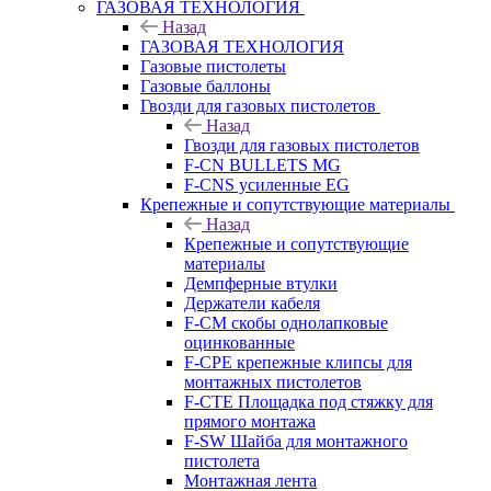
ГАЗОВАЯ ТЕХНОЛОГИЯ
Назад
ГАЗОВАЯ ТЕХНОЛОГИЯ
Газовые пистолеты
Газовые баллоны
Гвозди для газовых пистолетов
Назад
Гвозди для газовых пистолетов
F-CN BULLETS MG
F-CNS усиленные EG
Крепежные и сопутствующие материалы
Назад
Крепежные и сопутствующие
материалы
Демпферные втулки
Держатели кабеля
F-CM скобы однолапковые
оцинкованные
F-CPE крепежные клипсы для
монтажных пистолетов
F-CTE Площадка под стяжку для
прямого монтажа
F-SW Шайба для монтажного
пистолета
Монтажная лента