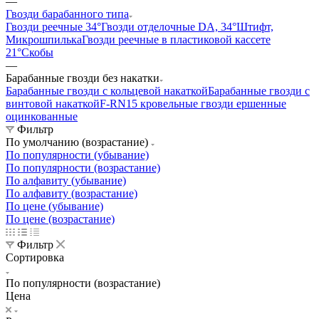
—
Гвозди барабанного типа
Гвозди реечные 34°
Гвозди отделочные DA, 34°
Штифт,
Микрошпилька
Гвозди реечные в пластиковой кассете
21°
Скобы
—
Барабанные гвозди без накатки
Барабанные гвозди с кольцевой накаткой
Барабанные гвозди с
винтовой накаткой
F-RN15 кровельные гвозди ершенные
оцинкованные
Фильтр
По умолчанию (возрастание)
По популярности (убывание)
По популярности (возрастание)
По алфавиту (убывание)
По алфавиту (возрастание)
По цене (убывание)
По цене (возрастание)
Фильтр
Сортировка
По популярности (возрастание)
Цена