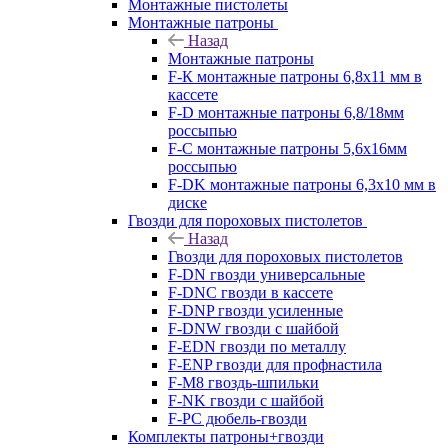
Монтажные пистолеты
Монтажные патроны
Назад
Монтажные патроны
F-К монтажные патроны 6,8х11 мм в
кассете
F-D монтажные патроны 6,8/18мм
россыпью
F-C монтажные патроны 5,6х16мм
россыпью
F-DK монтажные патроны 6,3х10 мм в
диске
Гвозди для пороховых пистолетов
Назад
Гвозди для пороховых пистолетов
F-DN гвозди универсальные
F-DNC гвозди в кассете
F-DNP гвозди усиленные
F-DNW гвозди с шайбой
F-EDN гвозди по металлу
F-ENP гвозди для профнастила
F-M8 гвоздь-шпильки
F-NK гвозди с шайбой
F-PC дюбель-гвозди
Комплекты патроны+гвозди