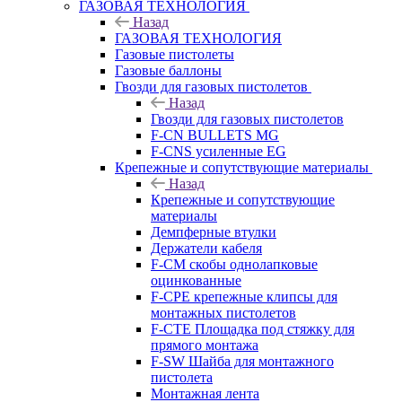
ГАЗОВАЯ ТЕХНОЛОГИЯ
Назад
ГАЗОВАЯ ТЕХНОЛОГИЯ
Газовые пистолеты
Газовые баллоны
Гвозди для газовых пистолетов
Назад
Гвозди для газовых пистолетов
F-CN BULLETS MG
F-CNS усиленные EG
Крепежные и сопутствующие материалы
Назад
Крепежные и сопутствующие
материалы
Демпферные втулки
Держатели кабеля
F-CM скобы однолапковые
оцинкованные
F-CPE крепежные клипсы для
монтажных пистолетов
F-CTE Площадка под стяжку для
прямого монтажа
F-SW Шайба для монтажного
пистолета
Монтажная лента