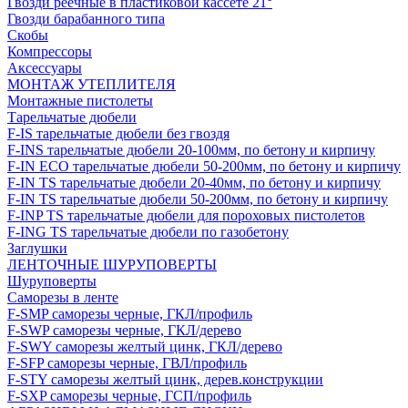
Гвозди реечные в пластиковой кассете 21°
Гвозди барабанного типа
Скобы
Компрессоры
Аксессуары
МОНТАЖ УТЕПЛИТЕЛЯ
Монтажные пистолеты
Тарельчатые дюбели
F-IS тарельчатые дюбели без гвоздя
F-INS тарельчатые дюбели 20-100мм, по бетону и кирпичу
F-IN ECO тарельчатые дюбели 50-200мм, по бетону и кирпичу
F-IN TS тарельчатые дюбели 20-40мм, по бетону и кирпичу
F-IN TS тарельчатые дюбели 50-200мм, по бетону и кирпичу
F-INP TS тарельчатые дюбели для пороховых пистолетов
F-ING TS тарельчатые дюбели по газобетону
Заглушки
ЛЕНТОЧНЫЕ ШУРУПОВЕРТЫ
Шуруповерты
Саморезы в ленте
F-SMP саморезы черные, ГКЛ/профиль
F-SWP саморезы черные, ГКЛ/дерево
F-SWY саморезы желтый цинк, ГКЛ/дерево
F-SFP саморезы черные, ГВЛ/профиль
F-STY саморезы желтый цинк, дерев.конструкции
F-SXP саморезы черные, ГСП/профиль