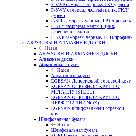
F-SWP саморезы черные, ГКЛ/дерево
F-SWY саморезы желтый цинк, ГКЛ/
дерево
F-SFP саморезы черные, ГВЛ/профиль
F-STY саморезы желтый цинк,
дерев.конструкции
F-SXP саморезы черные, ГСП/профиль
АБРАЗИВЫ И АЛМАЗНЫЕ ДИСКИ
Назад
АБРАЗИВЫ И АЛМАЗНЫЕ ДИСКИ
Алмазные диски
Абразивные круги
Назад
Абразивные круги
EGESAN Лепестковый торцевой круг
EGESAN ОТРЕЗНОЙ КРУГ ПО
МЕТАЛЛУ (STEEL)
EGESAN ОТРЕЗНОЙ КРУГ ПО
НЕРЖ.СТАЛИ (INOX)
EGESAN шлифовальный отрезной
круг
Шлифовальная бумага
Назад
Шлифовальная бумага
EGELI бумага шлифовальная