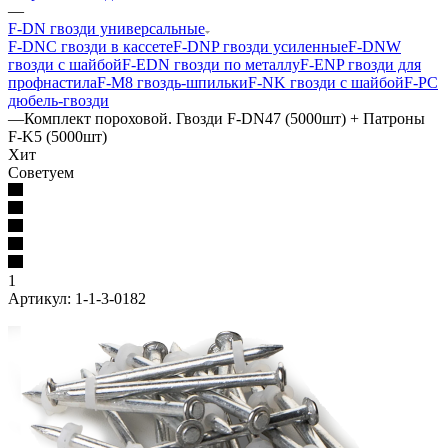
—
F-DN гвозди универсальные
F-DNC гвозди в кассете
F-DNP гвозди усиленные
F-DNW
гвозди с шайбой
F-EDN гвозди по металлу
F-ENP гвозди для
профнастила
F-M8 гвоздь-шпильки
F-NK гвозди с шайбой
F-PC
дюбель-гвозди
—
Комплект пороховой. Гвозди F-DN47 (5000шт) + Патроны
F-K5 (5000шт)
Хит
Советуем
1
Артикул:
1-1-3-0182