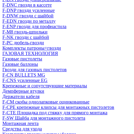
F-DNC гвозди в кассете
F-DNP гвозди усиленные
F-DNW гвозди с шайбой
F-EDN гвозди по металлу
F-ENP гвозди для профнастила
F-M8 гвоздь-шпильки
F-NK гвозди с шайбой
F-PC дюбель-гвозди
Комплекты патроны+гвозди
ГАЗОВАЯ ТЕХНОЛОГИЯ
Газовые пистолеты
Газовые баллоны
Гвозди для газовых пистолетов
F-CN BULLETS MG
F-CNS усиленные EG
Крепежные и сопутствующие материалы
Демпферные втулки
Держатели кабеля
F-CM скобы однолапковые оцинкованные
F-CPE крепежные клипсы для монтажных пистолетов
F-CTE Площадка под стяжку для прямого монтажа
F-SW Шайба для монтажного пистолета
Монтажная лента
Средства для ухода