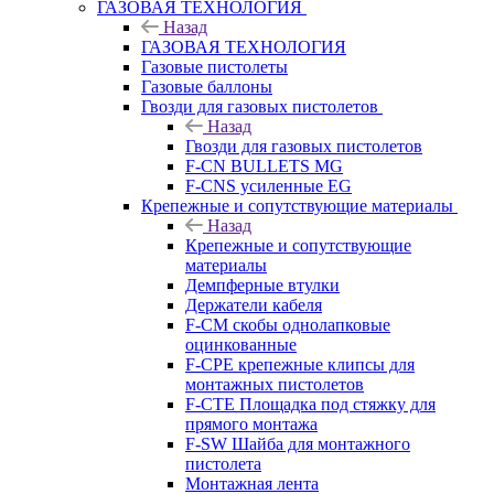
ГАЗОВАЯ ТЕХНОЛОГИЯ
Назад
ГАЗОВАЯ ТЕХНОЛОГИЯ
Газовые пистолеты
Газовые баллоны
Гвозди для газовых пистолетов
Назад
Гвозди для газовых пистолетов
F-CN BULLETS MG
F-CNS усиленные EG
Крепежные и сопутствующие материалы
Назад
Крепежные и сопутствующие
материалы
Демпферные втулки
Держатели кабеля
F-CM скобы однолапковые
оцинкованные
F-CPE крепежные клипсы для
монтажных пистолетов
F-CTE Площадка под стяжку для
прямого монтажа
F-SW Шайба для монтажного
пистолета
Монтажная лента