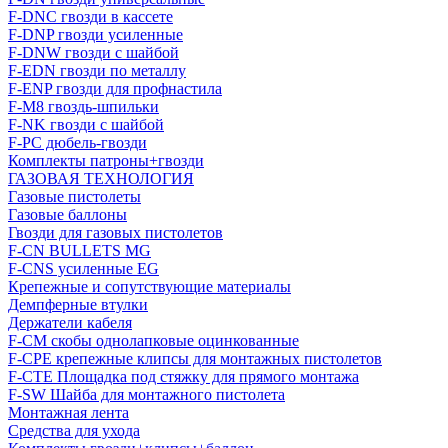
F-DNC гвозди в кассете
F-DNP гвозди усиленные
F-DNW гвозди с шайбой
F-EDN гвозди по металлу
F-ENP гвозди для профнастила
F-M8 гвоздь-шпильки
F-NK гвозди с шайбой
F-PC дюбель-гвозди
Комплекты патроны+гвозди
ГАЗОВАЯ ТЕХНОЛОГИЯ
Газовые пистолеты
Газовые баллоны
Гвозди для газовых пистолетов
F-CN BULLETS MG
F-CNS усиленные EG
Крепежные и сопутствующие материалы
Демпферные втулки
Держатели кабеля
F-CM скобы однолапковые оцинкованные
F-CPE крепежные клипсы для монтажных пистолетов
F-CTE Площадка под стяжку для прямого монтажа
F-SW Шайба для монтажного пистолета
Монтажная лента
Средства для ухода