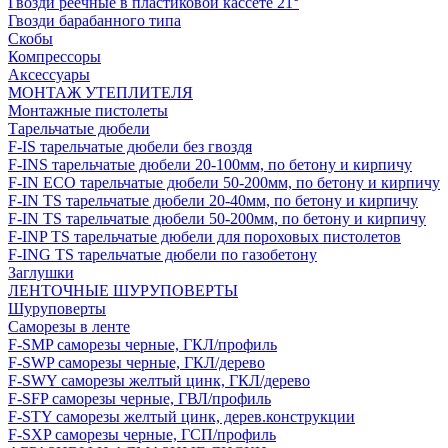
Гвозди реечные в пластиковой кассете 21°
Гвозди барабанного типа
Скобы
Компрессоры
Аксессуары
МОНТАЖ УТЕПЛИТЕЛЯ
Монтажные пистолеты
Тарельчатые дюбели
F-IS тарельчатые дюбели без гвоздя
F-INS тарельчатые дюбели 20-100мм, по бетону и кирпичу
F-IN ECO тарельчатые дюбели 50-200мм, по бетону и кирпичу
F-IN TS тарельчатые дюбели 20-40мм, по бетону и кирпичу
F-IN TS тарельчатые дюбели 50-200мм, по бетону и кирпичу
F-INP TS тарельчатые дюбели для пороховых пистолетов
F-ING TS тарельчатые дюбели по газобетону
Заглушки
ЛЕНТОЧНЫЕ ШУРУПОВЕРТЫ
Шуруповерты
Саморезы в ленте
F-SMP саморезы черные, ГКЛ/профиль
F-SWP саморезы черные, ГКЛ/дерево
F-SWY саморезы желтый цинк, ГКЛ/дерево
F-SFP саморезы черные, ГВЛ/профиль
F-STY саморезы желтый цинк, дерев.конструкции
F-SXP саморезы черные, ГСП/профиль