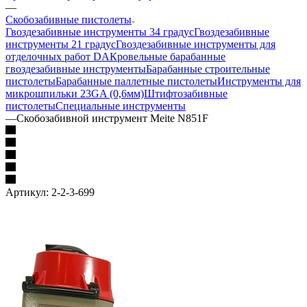
—
Скобозабивные пистолеты
Гвоздезабивные инструменты 34 градус
Гвоздезабивные
инструменты 21 градус
Гвоздезабивные инструменты для
отделочных работ DA
Кровельные барабанные
гвоздезабивные инструменты
Барабанные строительные
пистолеты
Барабанные паллетные пистолеты
Инструменты для
микрошпильки 23GA (0,6мм)
Штифтозабивные
пистолеты
Специальные инструменты
—
Скобозабивной инструмент Meite N851F
Артикул:
2-2-3-699