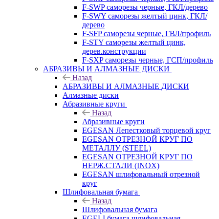
F-SWP саморезы черные, ГКЛ/дерево
F-SWY саморезы желтый цинк, ГКЛ/
дерево
F-SFP саморезы черные, ГВЛ/профиль
F-STY саморезы желтый цинк,
дерев.конструкции
F-SXP саморезы черные, ГСП/профиль
АБРАЗИВЫ И АЛМАЗНЫЕ ДИСКИ
Назад
АБРАЗИВЫ И АЛМАЗНЫЕ ДИСКИ
Алмазные диски
Абразивные круги
Назад
Абразивные круги
EGESAN Лепестковый торцевой круг
EGESAN ОТРЕЗНОЙ КРУГ ПО
МЕТАЛЛУ (STEEL)
EGESAN ОТРЕЗНОЙ КРУГ ПО
НЕРЖ.СТАЛИ (INOX)
EGESAN шлифовальный отрезной
круг
Шлифовальная бумага
Назад
Шлифовальная бумага
EGELI бумага шлифовальная