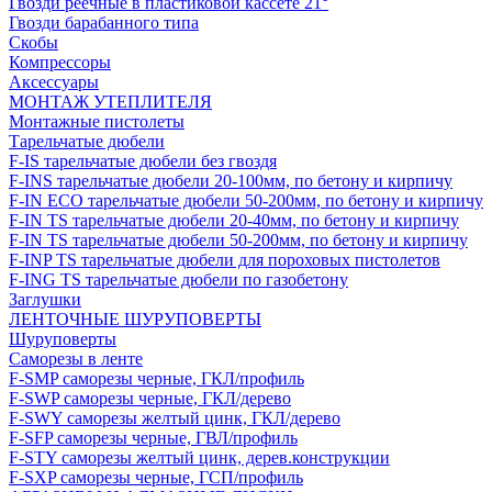
Гвозди реечные в пластиковой кассете 21°
Гвозди барабанного типа
Скобы
Компрессоры
Аксессуары
МОНТАЖ УТЕПЛИТЕЛЯ
Монтажные пистолеты
Тарельчатые дюбели
F-IS тарельчатые дюбели без гвоздя
F-INS тарельчатые дюбели 20-100мм, по бетону и кирпичу
F-IN ECO тарельчатые дюбели 50-200мм, по бетону и кирпичу
F-IN TS тарельчатые дюбели 20-40мм, по бетону и кирпичу
F-IN TS тарельчатые дюбели 50-200мм, по бетону и кирпичу
F-INP TS тарельчатые дюбели для пороховых пистолетов
F-ING TS тарельчатые дюбели по газобетону
Заглушки
ЛЕНТОЧНЫЕ ШУРУПОВЕРТЫ
Шуруповерты
Саморезы в ленте
F-SMP саморезы черные, ГКЛ/профиль
F-SWP саморезы черные, ГКЛ/дерево
F-SWY саморезы желтый цинк, ГКЛ/дерево
F-SFP саморезы черные, ГВЛ/профиль
F-STY саморезы желтый цинк, дерев.конструкции
F-SXP саморезы черные, ГСП/профиль