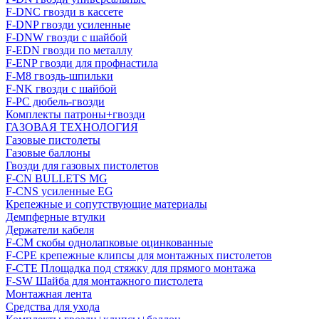
F-DNC гвозди в кассете
F-DNP гвозди усиленные
F-DNW гвозди с шайбой
F-EDN гвозди по металлу
F-ENP гвозди для профнастила
F-M8 гвоздь-шпильки
F-NK гвозди с шайбой
F-PC дюбель-гвозди
Комплекты патроны+гвозди
ГАЗОВАЯ ТЕХНОЛОГИЯ
Газовые пистолеты
Газовые баллоны
Гвозди для газовых пистолетов
F-CN BULLETS MG
F-CNS усиленные EG
Крепежные и сопутствующие материалы
Демпферные втулки
Держатели кабеля
F-CM скобы однолапковые оцинкованные
F-CPE крепежные клипсы для монтажных пистолетов
F-CTE Площадка под стяжку для прямого монтажа
F-SW Шайба для монтажного пистолета
Монтажная лента
Средства для ухода