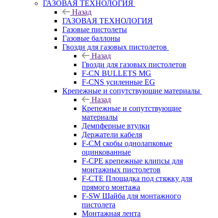
ГАЗОВАЯ ТЕХНОЛОГИЯ
Назад
ГАЗОВАЯ ТЕХНОЛОГИЯ
Газовые пистолеты
Газовые баллоны
Гвозди для газовых пистолетов
Назад
Гвозди для газовых пистолетов
F-CN BULLETS MG
F-CNS усиленные EG
Крепежные и сопутствующие материалы
Назад
Крепежные и сопутствующие
материалы
Демпферные втулки
Держатели кабеля
F-CM скобы однолапковые
оцинкованные
F-CPE крепежные клипсы для
монтажных пистолетов
F-CTE Площадка под стяжку для
прямого монтажа
F-SW Шайба для монтажного
пистолета
Монтажная лента