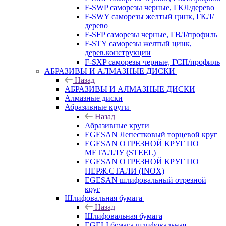
F-SWP саморезы черные, ГКЛ/дерево
F-SWY саморезы желтый цинк, ГКЛ/
дерево
F-SFP саморезы черные, ГВЛ/профиль
F-STY саморезы желтый цинк,
дерев.конструкции
F-SXP саморезы черные, ГСП/профиль
АБРАЗИВЫ И АЛМАЗНЫЕ ДИСКИ
Назад
АБРАЗИВЫ И АЛМАЗНЫЕ ДИСКИ
Алмазные диски
Абразивные круги
Назад
Абразивные круги
EGESAN Лепестковый торцевой круг
EGESAN ОТРЕЗНОЙ КРУГ ПО
МЕТАЛЛУ (STEEL)
EGESAN ОТРЕЗНОЙ КРУГ ПО
НЕРЖ.СТАЛИ (INOX)
EGESAN шлифовальный отрезной
круг
Шлифовальная бумага
Назад
Шлифовальная бумага
EGELI бумага шлифовальная