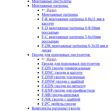
Монтажные пистолеты
Монтажные патроны
Назад
Монтажные патроны
F-К монтажные патроны 6,8х11 мм в
кассете
F-D монтажные патроны 6,8/18мм
россыпью
F-C монтажные патроны 5,6х16мм
россыпью
F-DK монтажные патроны 6,3х10 мм в
диске
Гвозди для пороховых пистолетов
Назад
Гвозди для пороховых пистолетов
F-DN гвозди универсальные
F-DNC гвозди в кассете
F-DNP гвозди усиленные
F-DNW гвозди с шайбой
F-EDN гвозди по металлу
F-ENP гвозди для профнастила
F-M8 гвоздь-шпильки
F-NK гвозди с шайбой
F-PC дюбель-гвозди
Комплекты патроны+гвозди