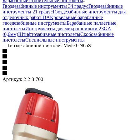
Барабанные строительные пистолеты
Гвоздезабивные инструменты 34 градус
Гвоздезабивные
инструменты 21 градус
Гвоздезабивные инструменты для
отделочных работ DA
Кровельные барабанные
гвоздезабивные инструменты
Барабанные паллетные
пистолеты
Инструменты для микрошпильки 23GA
(0,6мм)
Штифтозабивные пистолеты
Скобозабивные
пистолеты
Специальные инструменты
—
Гвоздезабивной пистолет Meite CN65S
Артикул:
2-2-3-700