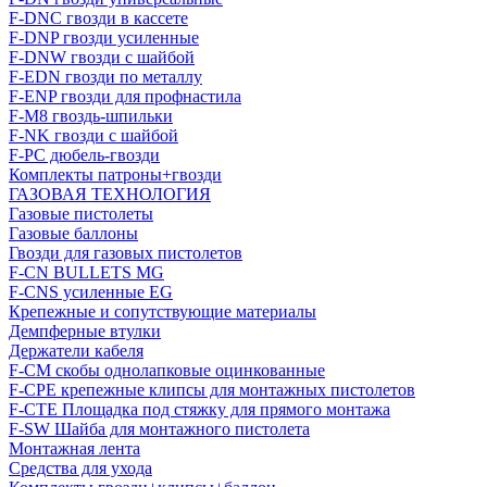
F-DNC гвозди в кассете
F-DNP гвозди усиленные
F-DNW гвозди с шайбой
F-EDN гвозди по металлу
F-ENP гвозди для профнастила
F-M8 гвоздь-шпильки
F-NK гвозди с шайбой
F-PC дюбель-гвозди
Комплекты патроны+гвозди
ГАЗОВАЯ ТЕХНОЛОГИЯ
Газовые пистолеты
Газовые баллоны
Гвозди для газовых пистолетов
F-CN BULLETS MG
F-CNS усиленные EG
Крепежные и сопутствующие материалы
Демпферные втулки
Держатели кабеля
F-CM скобы однолапковые оцинкованные
F-CPE крепежные клипсы для монтажных пистолетов
F-CTE Площадка под стяжку для прямого монтажа
F-SW Шайба для монтажного пистолета
Монтажная лента
Средства для ухода