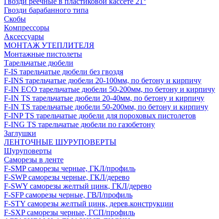
Гвозди реечные в пластиковой кассете 21°
Гвозди барабанного типа
Скобы
Компрессоры
Аксессуары
МОНТАЖ УТЕПЛИТЕЛЯ
Монтажные пистолеты
Тарельчатые дюбели
F-IS тарельчатые дюбели без гвоздя
F-INS тарельчатые дюбели 20-100мм, по бетону и кирпичу
F-IN ECO тарельчатые дюбели 50-200мм, по бетону и кирпичу
F-IN TS тарельчатые дюбели 20-40мм, по бетону и кирпичу
F-IN TS тарельчатые дюбели 50-200мм, по бетону и кирпичу
F-INP TS тарельчатые дюбели для пороховых пистолетов
F-ING TS тарельчатые дюбели по газобетону
Заглушки
ЛЕНТОЧНЫЕ ШУРУПОВЕРТЫ
Шуруповерты
Саморезы в ленте
F-SMP саморезы черные, ГКЛ/профиль
F-SWP саморезы черные, ГКЛ/дерево
F-SWY саморезы желтый цинк, ГКЛ/дерево
F-SFP саморезы черные, ГВЛ/профиль
F-STY саморезы желтый цинк, дерев.конструкции
F-SXP саморезы черные, ГСП/профиль