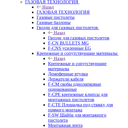
ГАЗОВАЯ ТЕХНОЛОГИЯ
Назад
ГАЗОВАЯ ТЕХНОЛОГИЯ
Газовые пистолеты
Газовые баллоны
Гвозди для газовых пистолетов
Назад
Гвозди для газовых пистолетов
F-CN BULLETS MG
F-CNS усиленные EG
Крепежные и сопутствующие материалы
Назад
Крепежные и сопутствующие
материалы
Демпферные втулки
Держатели кабеля
F-CM скобы однолапковые
оцинкованные
F-CPE крепежные клипсы для
монтажных пистолетов
F-CTE Площадка под стяжку для
прямого монтажа
F-SW Шайба для монтажного
пистолета
Монтажная лента