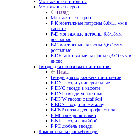
Монтажные пистолеты
Монтажные патроны
Назад
Монтажные патроны
F-К монтажные патроны 6,8х11 мм в
кассете
F-D монтажные патроны 6,8/18мм
россыпью
F-C монтажные патроны 5,6х16мм
россыпью
F-DK монтажные патроны 6,3х10 мм в
диске
Гвозди для пороховых пистолетов
Назад
Гвозди для пороховых пистолетов
F-DN гвозди универсальные
F-DNC гвозди в кассете
F-DNP гвозди усиленные
F-DNW гвозди с шайбой
F-EDN гвозди по металлу
F-ENP гвозди для профнастила
F-M8 гвоздь-шпильки
F-NK гвозди с шайбой
F-PC дюбель-гвозди
Комплекты патроны+гвозди