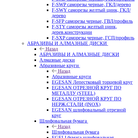
F-SWP саморезы черные, ГКЛ/дерево
F-SWY саморезы желтый цинк, ГКЛ/
дерево
F-SFP саморезы черные, ГВЛ/профиль
F-STY саморезы желтый цинк,
дерев.конструкции
F-SXP саморезы черные, ГСП/профиль
АБРАЗИВЫ И АЛМАЗНЫЕ ДИСКИ
Назад
АБРАЗИВЫ И АЛМАЗНЫЕ ДИСКИ
Алмазные диски
Абразивные круги
Назад
Абразивные круги
EGESAN Лепестковый торцевой круг
EGESAN ОТРЕЗНОЙ КРУГ ПО
МЕТАЛЛУ (STEEL)
EGESAN ОТРЕЗНОЙ КРУГ ПО
НЕРЖ.СТАЛИ (INOX)
EGESAN шлифовальный отрезной
круг
Шлифовальная бумага
Назад
Шлифовальная бумага
EGELI бумага шлифовальная