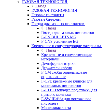
ГАЗОВАЯ ТЕХНОЛОГИЯ
Назад
ГАЗОВАЯ ТЕХНОЛОГИЯ
Газовые пистолеты
Газовые баллоны
Гвозди для газовых пистолетов
Назад
Гвозди для газовых пистолетов
F-CN BULLETS MG
F-CNS усиленные EG
Крепежные и сопутствующие материалы
Назад
Крепежные и сопутствующие
материалы
Демпферные втулки
Держатели кабеля
F-CM скобы однолапковые
оцинкованные
F-CPE крепежные клипсы для
монтажных пистолетов
F-CTE Площадка под стяжку для
прямого монтажа
F-SW Шайба для монтажного
пистолета
Монтажная лента