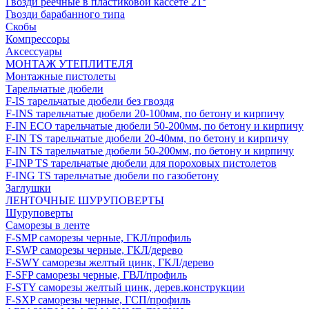
Гвозди реечные в пластиковой кассете 21°
Гвозди барабанного типа
Скобы
Компрессоры
Аксессуары
МОНТАЖ УТЕПЛИТЕЛЯ
Монтажные пистолеты
Тарельчатые дюбели
F-IS тарельчатые дюбели без гвоздя
F-INS тарельчатые дюбели 20-100мм, по бетону и кирпичу
F-IN ECO тарельчатые дюбели 50-200мм, по бетону и кирпичу
F-IN TS тарельчатые дюбели 20-40мм, по бетону и кирпичу
F-IN TS тарельчатые дюбели 50-200мм, по бетону и кирпичу
F-INP TS тарельчатые дюбели для пороховых пистолетов
F-ING TS тарельчатые дюбели по газобетону
Заглушки
ЛЕНТОЧНЫЕ ШУРУПОВЕРТЫ
Шуруповерты
Саморезы в ленте
F-SMP саморезы черные, ГКЛ/профиль
F-SWP саморезы черные, ГКЛ/дерево
F-SWY саморезы желтый цинк, ГКЛ/дерево
F-SFP саморезы черные, ГВЛ/профиль
F-STY саморезы желтый цинк, дерев.конструкции
F-SXP саморезы черные, ГСП/профиль