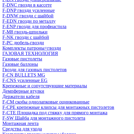
F-DNC гвозди в кассете
F-DNP гвозди усиленные
F-DNW гвозди с шайбой
F-EDN гвозди по металлу
F-ENP гвозди для профнастила
F-M8 гвоздь-шпильки
F-NK гвозди с шайбой
F-PC дюбель-гвозди
Комплекты патроны+гвозди
ГАЗОВАЯ ТЕХНОЛОГИЯ
Газовые пистолеты
Газовые баллоны
Гвозди для газовых пистолетов
F-CN BULLETS MG
F-CNS усиленные EG
Крепежные и сопутствующие материалы
Демпферные втулки
Держатели кабеля
F-CM скобы однолапковые оцинкованные
F-CPE крепежные клипсы для монтажных пистолетов
F-CTE Площадка под стяжку для прямого монтажа
F-SW Шайба для монтажного пистолета
Монтажная лента
Средства для ухода