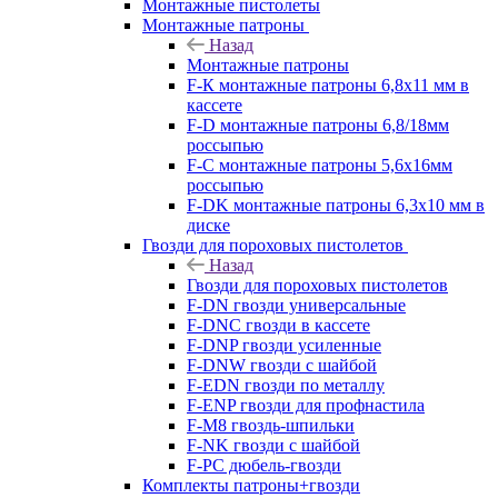
Монтажные пистолеты
Монтажные патроны
Назад
Монтажные патроны
F-К монтажные патроны 6,8х11 мм в
кассете
F-D монтажные патроны 6,8/18мм
россыпью
F-C монтажные патроны 5,6х16мм
россыпью
F-DK монтажные патроны 6,3х10 мм в
диске
Гвозди для пороховых пистолетов
Назад
Гвозди для пороховых пистолетов
F-DN гвозди универсальные
F-DNC гвозди в кассете
F-DNP гвозди усиленные
F-DNW гвозди с шайбой
F-EDN гвозди по металлу
F-ENP гвозди для профнастила
F-M8 гвоздь-шпильки
F-NK гвозди с шайбой
F-PC дюбель-гвозди
Комплекты патроны+гвозди