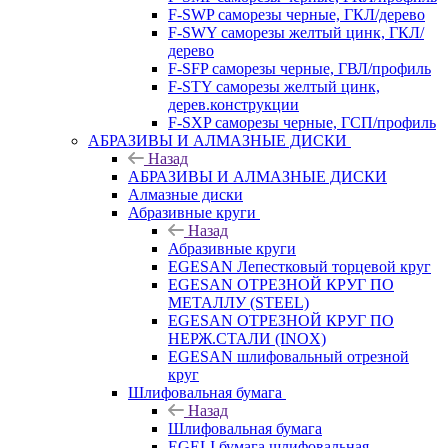
F-SWP саморезы черные, ГКЛ/дерево
F-SWY саморезы желтый цинк, ГКЛ/
дерево
F-SFP саморезы черные, ГВЛ/профиль
F-STY саморезы желтый цинк,
дерев.конструкции
F-SXP саморезы черные, ГСП/профиль
АБРАЗИВЫ И АЛМАЗНЫЕ ДИСКИ
Назад
АБРАЗИВЫ И АЛМАЗНЫЕ ДИСКИ
Алмазные диски
Абразивные круги
Назад
Абразивные круги
EGESAN Лепестковый торцевой круг
EGESAN ОТРЕЗНОЙ КРУГ ПО
МЕТАЛЛУ (STEEL)
EGESAN ОТРЕЗНОЙ КРУГ ПО
НЕРЖ.СТАЛИ (INOX)
EGESAN шлифовальный отрезной
круг
Шлифовальная бумага
Назад
Шлифовальная бумага
EGELI бумага шлифовальная