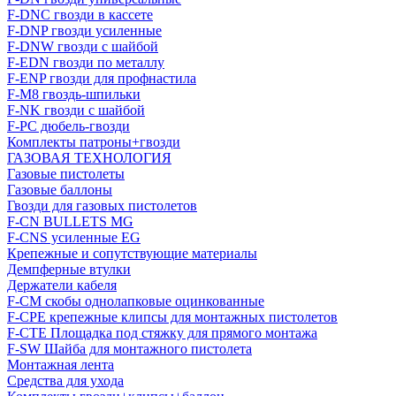
F-DNC гвозди в кассете
F-DNP гвозди усиленные
F-DNW гвозди с шайбой
F-EDN гвозди по металлу
F-ENP гвозди для профнастила
F-M8 гвоздь-шпильки
F-NK гвозди с шайбой
F-PC дюбель-гвозди
Комплекты патроны+гвозди
ГАЗОВАЯ ТЕХНОЛОГИЯ
Газовые пистолеты
Газовые баллоны
Гвозди для газовых пистолетов
F-CN BULLETS MG
F-CNS усиленные EG
Крепежные и сопутствующие материалы
Демпферные втулки
Держатели кабеля
F-CM скобы однолапковые оцинкованные
F-CPE крепежные клипсы для монтажных пистолетов
F-CTE Площадка под стяжку для прямого монтажа
F-SW Шайба для монтажного пистолета
Монтажная лента
Средства для ухода