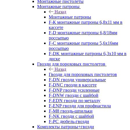
Монтажные пистолеты
Монтажные патроны
Назад
Монтажные патроны
F-К монтажные патроны 6,8х11 мм в
кассете
F-D монтажные патроны 6,8/18мм
россыпью
F-C монтажные патроны 5,6х16мм
россыпью
F-DK монтажные патроны 6,3х10 мм в
диске
Гвозди для пороховых пистолетов
Назад
Гвозди для пороховых пистолетов
F-DN гвозди универсальные
F-DNC гвозди в кассете
F-DNP гвозди усиленные
F-DNW гвозди с шайбой
F-EDN гвозди по металлу
F-ENP гвозди для профнастила
F-M8 гвоздь-шпильки
F-NK гвозди с шайбой
F-PC дюбель-гвозди
Комплекты патроны+гвозди