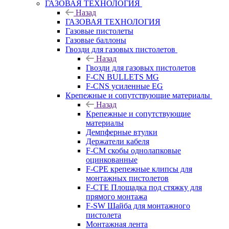
ГАЗОВАЯ ТЕХНОЛОГИЯ
Назад
ГАЗОВАЯ ТЕХНОЛОГИЯ
Газовые пистолеты
Газовые баллоны
Гвозди для газовых пистолетов
Назад
Гвозди для газовых пистолетов
F-CN BULLETS MG
F-CNS усиленные EG
Крепежные и сопутствующие материалы
Назад
Крепежные и сопутствующие
материалы
Демпферные втулки
Держатели кабеля
F-CM скобы однолапковые
оцинкованные
F-CPE крепежные клипсы для
монтажных пистолетов
F-CTE Площадка под стяжку для
прямого монтажа
F-SW Шайба для монтажного
пистолета
Монтажная лента