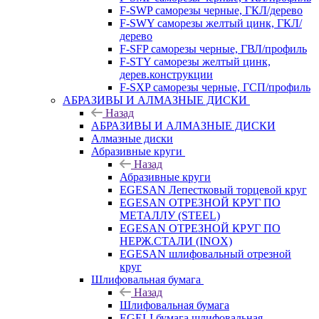
F-SWP саморезы черные, ГКЛ/дерево
F-SWY саморезы желтый цинк, ГКЛ/
дерево
F-SFP саморезы черные, ГВЛ/профиль
F-STY саморезы желтый цинк,
дерев.конструкции
F-SXP саморезы черные, ГСП/профиль
АБРАЗИВЫ И АЛМАЗНЫЕ ДИСКИ
Назад
АБРАЗИВЫ И АЛМАЗНЫЕ ДИСКИ
Алмазные диски
Абразивные круги
Назад
Абразивные круги
EGESAN Лепестковый торцевой круг
EGESAN ОТРЕЗНОЙ КРУГ ПО
МЕТАЛЛУ (STEEL)
EGESAN ОТРЕЗНОЙ КРУГ ПО
НЕРЖ.СТАЛИ (INOX)
EGESAN шлифовальный отрезной
круг
Шлифовальная бумага
Назад
Шлифовальная бумага
EGELI бумага шлифовальная