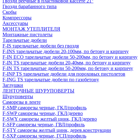
Гвозди реечные в пластиковой кассете 21°
Гвозди барабанного типа
Скобы
Компрессоры
Аксессуары
МОНТАЖ УТЕПЛИТЕЛЯ
Монтажные пистолеты
Тарельчатые дюбели
F-IS тарельчатые дюбели без гвоздя
F-INS тарельчатые дюбели 20-100мм, по бетону и кирпичу
F-IN ECO тарельчатые дюбели 50-200мм, по бетону и кирпичу
F-IN TS тарельчатые дюбели 20-40мм, по бетону и кирпичу
F-IN TS тарельчатые дюбели 50-200мм, по бетону и кирпичу
F-INP TS тарельчатые дюбели для пороховых пистолетов
F-ING TS тарельчатые дюбели по газобетону
Заглушки
ЛЕНТОЧНЫЕ ШУРУПОВЕРТЫ
Шуруповерты
Саморезы в ленте
F-SMP саморезы черные, ГКЛ/профиль
F-SWP саморезы черные, ГКЛ/дерево
F-SWY саморезы желтый цинк, ГКЛ/дерево
F-SFP саморезы черные, ГВЛ/профиль
F-STY саморезы желтый цинк, дерев.конструкции
F-SXP саморезы черные, ГСП/профиль