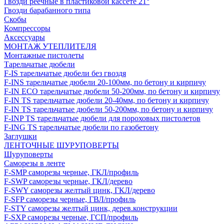
Гвозди реечные в пластиковой кассете 21°
Гвозди барабанного типа
Скобы
Компрессоры
Аксессуары
МОНТАЖ УТЕПЛИТЕЛЯ
Монтажные пистолеты
Тарельчатые дюбели
F-IS тарельчатые дюбели без гвоздя
F-INS тарельчатые дюбели 20-100мм, по бетону и кирпичу
F-IN ECO тарельчатые дюбели 50-200мм, по бетону и кирпичу
F-IN TS тарельчатые дюбели 20-40мм, по бетону и кирпичу
F-IN TS тарельчатые дюбели 50-200мм, по бетону и кирпичу
F-INP TS тарельчатые дюбели для пороховых пистолетов
F-ING TS тарельчатые дюбели по газобетону
Заглушки
ЛЕНТОЧНЫЕ ШУРУПОВЕРТЫ
Шуруповерты
Саморезы в ленте
F-SMP саморезы черные, ГКЛ/профиль
F-SWP саморезы черные, ГКЛ/дерево
F-SWY саморезы желтый цинк, ГКЛ/дерево
F-SFP саморезы черные, ГВЛ/профиль
F-STY саморезы желтый цинк, дерев.конструкции
F-SXP саморезы черные, ГСП/профиль