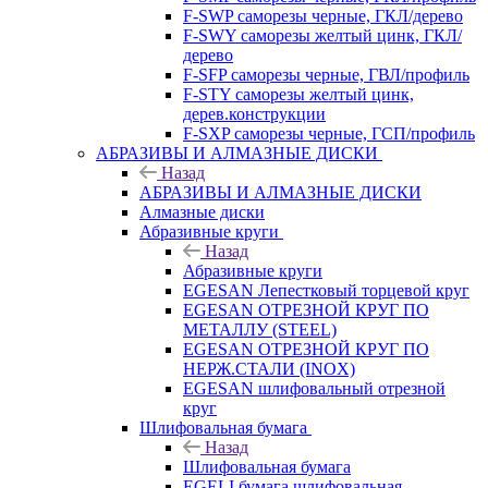
F-SWP саморезы черные, ГКЛ/дерево
F-SWY саморезы желтый цинк, ГКЛ/
дерево
F-SFP саморезы черные, ГВЛ/профиль
F-STY саморезы желтый цинк,
дерев.конструкции
F-SXP саморезы черные, ГСП/профиль
АБРАЗИВЫ И АЛМАЗНЫЕ ДИСКИ
Назад
АБРАЗИВЫ И АЛМАЗНЫЕ ДИСКИ
Алмазные диски
Абразивные круги
Назад
Абразивные круги
EGESAN Лепестковый торцевой круг
EGESAN ОТРЕЗНОЙ КРУГ ПО
МЕТАЛЛУ (STEEL)
EGESAN ОТРЕЗНОЙ КРУГ ПО
НЕРЖ.СТАЛИ (INOX)
EGESAN шлифовальный отрезной
круг
Шлифовальная бумага
Назад
Шлифовальная бумага
EGELI бумага шлифовальная