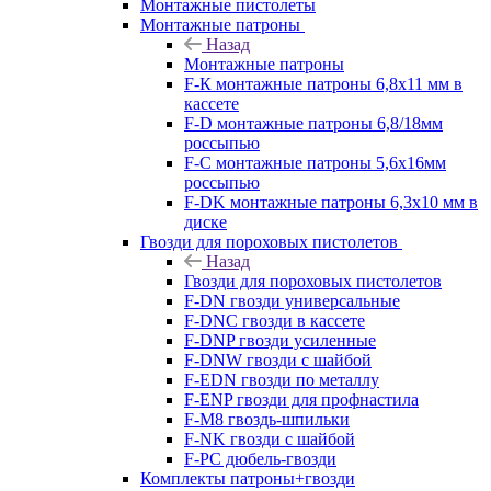
Монтажные пистолеты
Монтажные патроны
Назад
Монтажные патроны
F-К монтажные патроны 6,8х11 мм в
кассете
F-D монтажные патроны 6,8/18мм
россыпью
F-C монтажные патроны 5,6х16мм
россыпью
F-DK монтажные патроны 6,3х10 мм в
диске
Гвозди для пороховых пистолетов
Назад
Гвозди для пороховых пистолетов
F-DN гвозди универсальные
F-DNC гвозди в кассете
F-DNP гвозди усиленные
F-DNW гвозди с шайбой
F-EDN гвозди по металлу
F-ENP гвозди для профнастила
F-M8 гвоздь-шпильки
F-NK гвозди с шайбой
F-PC дюбель-гвозди
Комплекты патроны+гвозди