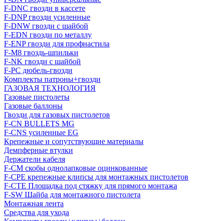
F-DNC гвозди в кассете
F-DNP гвозди усиленные
F-DNW гвозди с шайбой
F-EDN гвозди по металлу
F-ENP гвозди для профнастила
F-M8 гвоздь-шпильки
F-NK гвозди с шайбой
F-PC дюбель-гвозди
Комплекты патроны+гвозди
ГАЗОВАЯ ТЕХНОЛОГИЯ
Газовые пистолеты
Газовые баллоны
Гвозди для газовых пистолетов
F-CN BULLETS MG
F-CNS усиленные EG
Крепежные и сопутствующие материалы
Демпферные втулки
Держатели кабеля
F-CM скобы однолапковые оцинкованные
F-CPE крепежные клипсы для монтажных пистолетов
F-CTE Площадка под стяжку для прямого монтажа
F-SW Шайба для монтажного пистолета
Монтажная лента
Средства для ухода