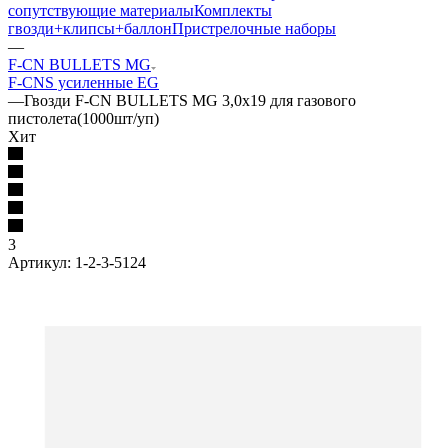
сопутствующие материалы
Комплекты
гвозди+клипсы+баллон
Пристрелочные наборы
—
F-CN BULLETS MG
F-CNS усиленные EG
—
Гвозди F-CN BULLETS MG 3,0х19 для газового
пистолета(1000шт/уп)
Хит
3
Артикул:
1-2-3-5124