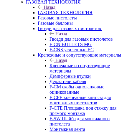
ГАЗОВАЯ ТЕХНОЛОГИЯ
Назад
ГАЗОВАЯ ТЕХНОЛОГИЯ
Газовые пистолеты
Газовые баллоны
Гвозди для газовых пистолетов
Назад
Гвозди для газовых пистолетов
F-CN BULLETS MG
F-CNS усиленные EG
Крепежные и сопутствующие материалы
Назад
Крепежные и сопутствующие
материалы
Демпферные втулки
Держатели кабеля
F-CM скобы однолапковые
оцинкованные
F-CPE крепежные клипсы для
монтажных пистолетов
F-CTE Площадка под стяжку для
прямого монтажа
F-SW Шайба для монтажного
пистолета
Монтажная лента