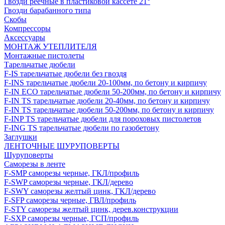
Гвозди реечные в пластиковой кассете 21°
Гвозди барабанного типа
Скобы
Компрессоры
Аксессуары
МОНТАЖ УТЕПЛИТЕЛЯ
Монтажные пистолеты
Тарельчатые дюбели
F-IS тарельчатые дюбели без гвоздя
F-INS тарельчатые дюбели 20-100мм, по бетону и кирпичу
F-IN ECO тарельчатые дюбели 50-200мм, по бетону и кирпичу
F-IN TS тарельчатые дюбели 20-40мм, по бетону и кирпичу
F-IN TS тарельчатые дюбели 50-200мм, по бетону и кирпичу
F-INP TS тарельчатые дюбели для пороховых пистолетов
F-ING TS тарельчатые дюбели по газобетону
Заглушки
ЛЕНТОЧНЫЕ ШУРУПОВЕРТЫ
Шуруповерты
Саморезы в ленте
F-SMP саморезы черные, ГКЛ/профиль
F-SWP саморезы черные, ГКЛ/дерево
F-SWY саморезы желтый цинк, ГКЛ/дерево
F-SFP саморезы черные, ГВЛ/профиль
F-STY саморезы желтый цинк, дерев.конструкции
F-SXP саморезы черные, ГСП/профиль