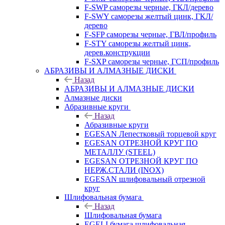
F-SWP саморезы черные, ГКЛ/дерево
F-SWY саморезы желтый цинк, ГКЛ/
дерево
F-SFP саморезы черные, ГВЛ/профиль
F-STY саморезы желтый цинк,
дерев.конструкции
F-SXP саморезы черные, ГСП/профиль
АБРАЗИВЫ И АЛМАЗНЫЕ ДИСКИ
Назад
АБРАЗИВЫ И АЛМАЗНЫЕ ДИСКИ
Алмазные диски
Абразивные круги
Назад
Абразивные круги
EGESAN Лепестковый торцевой круг
EGESAN ОТРЕЗНОЙ КРУГ ПО
МЕТАЛЛУ (STEEL)
EGESAN ОТРЕЗНОЙ КРУГ ПО
НЕРЖ.СТАЛИ (INOX)
EGESAN шлифовальный отрезной
круг
Шлифовальная бумага
Назад
Шлифовальная бумага
EGELI бумага шлифовальная