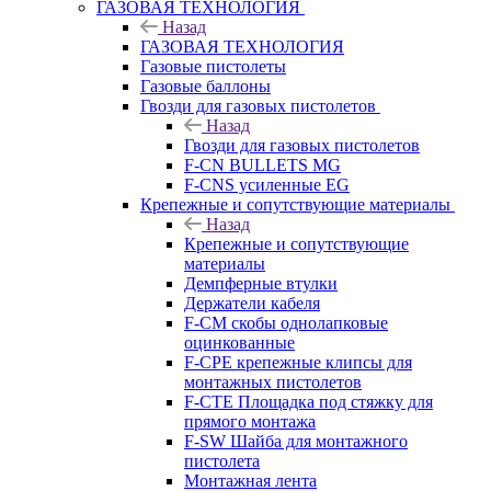
ГАЗОВАЯ ТЕХНОЛОГИЯ
Назад
ГАЗОВАЯ ТЕХНОЛОГИЯ
Газовые пистолеты
Газовые баллоны
Гвозди для газовых пистолетов
Назад
Гвозди для газовых пистолетов
F-CN BULLETS MG
F-CNS усиленные EG
Крепежные и сопутствующие материалы
Назад
Крепежные и сопутствующие
материалы
Демпферные втулки
Держатели кабеля
F-CM скобы однолапковые
оцинкованные
F-CPE крепежные клипсы для
монтажных пистолетов
F-CTE Площадка под стяжку для
прямого монтажа
F-SW Шайба для монтажного
пистолета
Монтажная лента