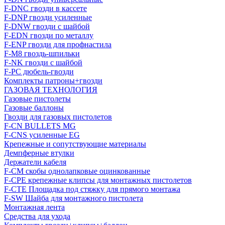
F-DNC гвозди в кассете
F-DNP гвозди усиленные
F-DNW гвозди с шайбой
F-EDN гвозди по металлу
F-ENP гвозди для профнастила
F-M8 гвоздь-шпильки
F-NK гвозди с шайбой
F-PC дюбель-гвозди
Комплекты патроны+гвозди
ГАЗОВАЯ ТЕХНОЛОГИЯ
Газовые пистолеты
Газовые баллоны
Гвозди для газовых пистолетов
F-CN BULLETS MG
F-CNS усиленные EG
Крепежные и сопутствующие материалы
Демпферные втулки
Держатели кабеля
F-CM скобы однолапковые оцинкованные
F-CPE крепежные клипсы для монтажных пистолетов
F-CTE Площадка под стяжку для прямого монтажа
F-SW Шайба для монтажного пистолета
Монтажная лента
Средства для ухода