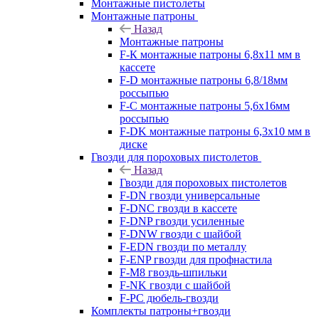
Монтажные пистолеты
Монтажные патроны
Назад
Монтажные патроны
F-К монтажные патроны 6,8х11 мм в
кассете
F-D монтажные патроны 6,8/18мм
россыпью
F-C монтажные патроны 5,6х16мм
россыпью
F-DK монтажные патроны 6,3х10 мм в
диске
Гвозди для пороховых пистолетов
Назад
Гвозди для пороховых пистолетов
F-DN гвозди универсальные
F-DNC гвозди в кассете
F-DNP гвозди усиленные
F-DNW гвозди с шайбой
F-EDN гвозди по металлу
F-ENP гвозди для профнастила
F-M8 гвоздь-шпильки
F-NK гвозди с шайбой
F-PC дюбель-гвозди
Комплекты патроны+гвозди