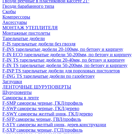
Гвозди реечные в пластиковой кассете 21°
Гвозди барабанного типа
Скобы
Компрессоры
Аксессуары
МОНТАЖ УТЕПЛИТЕЛЯ
Монтажные пистолеты
Тарельчатые дюбели
F-IS тарельчатые дюбели без гвоздя
F-INS тарельчатые дюбели 20-100мм, по бетону и кирпичу
F-IN ECO тарельчатые дюбели 50-200мм, по бетону и кирпичу
F-IN TS тарельчатые дюбели 20-40мм, по бетону и кирпичу
F-IN TS тарельчатые дюбели 50-200мм, по бетону и кирпичу
F-INP TS тарельчатые дюбели для пороховых пистолетов
F-ING TS тарельчатые дюбели по газобетону
Заглушки
ЛЕНТОЧНЫЕ ШУРУПОВЕРТЫ
Шуруповерты
Саморезы в ленте
F-SMP саморезы черные, ГКЛ/профиль
F-SWP саморезы черные, ГКЛ/дерево
F-SWY саморезы желтый цинк, ГКЛ/дерево
F-SFP саморезы черные, ГВЛ/профиль
F-STY саморезы желтый цинк, дерев.конструкции
F-SXP саморезы черные, ГСП/профиль