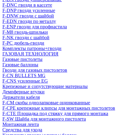
F-DNC гвозди в кассете
F-DNP гвозди усиленные
F-DNW гвозди с шайбой
F-EDN гвозди по металлу
F-ENP гвозди для профнастила
F-M8 гвоздь-шпильки
F-NK гвозди с шайбой
F-PC дюбель-гвозди
Комплекты патроны+гвозди
ГАЗОВАЯ ТЕХНОЛОГИЯ
Газовые пистолеты
Газовые баллоны
Гвозди для газовых пистолетов
F-CN BULLETS MG
F-CNS усиленные EG
Крепежные и сопутствующие материалы
Демпферные втулки
Держатели кабеля
F-CM скобы однолапковые оцинкованные
F-CPE крепежные клипсы для монтажных пистолетов
F-CTE Площадка под стяжку для прямого монтажа
F-SW Шайба для монтажного пистолета
Монтажная лента
Средства для ухода