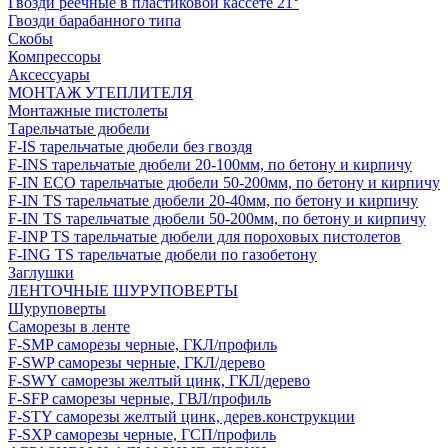
Гвозди реечные в пластиковой кассете 21°
Гвозди барабанного типа
Скобы
Компрессоры
Аксессуары
МОНТАЖ УТЕПЛИТЕЛЯ
Монтажные пистолеты
Тарельчатые дюбели
F-IS тарельчатые дюбели без гвоздя
F-INS тарельчатые дюбели 20-100мм, по бетону и кирпичу
F-IN ECO тарельчатые дюбели 50-200мм, по бетону и кирпичу
F-IN TS тарельчатые дюбели 20-40мм, по бетону и кирпичу
F-IN TS тарельчатые дюбели 50-200мм, по бетону и кирпичу
F-INP TS тарельчатые дюбели для пороховых пистолетов
F-ING TS тарельчатые дюбели по газобетону
Заглушки
ЛЕНТОЧНЫЕ ШУРУПОВЕРТЫ
Шуруповерты
Саморезы в ленте
F-SMP саморезы черные, ГКЛ/профиль
F-SWP саморезы черные, ГКЛ/дерево
F-SWY саморезы желтый цинк, ГКЛ/дерево
F-SFP саморезы черные, ГВЛ/профиль
F-STY саморезы желтый цинк, дерев.конструкции
F-SXP саморезы черные, ГСП/профиль