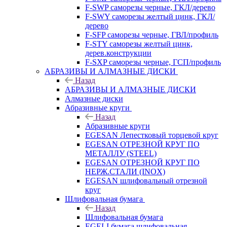
F-SWP саморезы черные, ГКЛ/дерево
F-SWY саморезы желтый цинк, ГКЛ/
дерево
F-SFP саморезы черные, ГВЛ/профиль
F-STY саморезы желтый цинк,
дерев.конструкции
F-SXP саморезы черные, ГСП/профиль
АБРАЗИВЫ И АЛМАЗНЫЕ ДИСКИ
Назад
АБРАЗИВЫ И АЛМАЗНЫЕ ДИСКИ
Алмазные диски
Абразивные круги
Назад
Абразивные круги
EGESAN Лепестковый торцевой круг
EGESAN ОТРЕЗНОЙ КРУГ ПО
МЕТАЛЛУ (STEEL)
EGESAN ОТРЕЗНОЙ КРУГ ПО
НЕРЖ.СТАЛИ (INOX)
EGESAN шлифовальный отрезной
круг
Шлифовальная бумага
Назад
Шлифовальная бумага
EGELI бумага шлифовальная