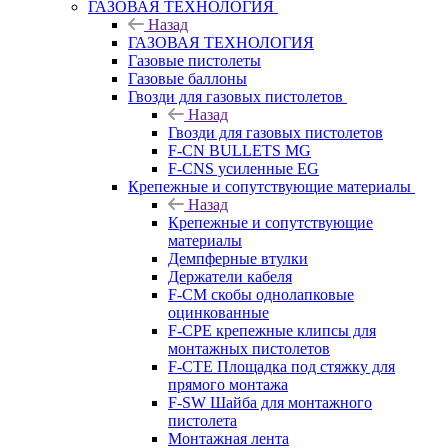
ГАЗОВАЯ ТЕХНОЛОГИЯ
Назад
ГАЗОВАЯ ТЕХНОЛОГИЯ
Газовые пистолеты
Газовые баллоны
Гвозди для газовых пистолетов
Назад
Гвозди для газовых пистолетов
F-CN BULLETS MG
F-CNS усиленные EG
Крепежные и сопутствующие материалы
Назад
Крепежные и сопутствующие
материалы
Демпферные втулки
Держатели кабеля
F-CM скобы однолапковые
оцинкованные
F-CPE крепежные клипсы для
монтажных пистолетов
F-CTE Площадка под стяжку для
прямого монтажа
F-SW Шайба для монтажного
пистолета
Монтажная лента