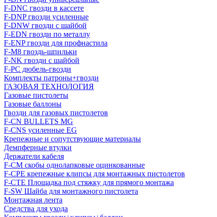
F-DNC гвозди в кассете
F-DNP гвозди усиленные
F-DNW гвозди с шайбой
F-EDN гвозди по металлу
F-ENP гвозди для профнастила
F-M8 гвоздь-шпильки
F-NK гвозди с шайбой
F-PC дюбель-гвозди
Комплекты патроны+гвозди
ГАЗОВАЯ ТЕХНОЛОГИЯ
Газовые пистолеты
Газовые баллоны
Гвозди для газовых пистолетов
F-CN BULLETS MG
F-CNS усиленные EG
Крепежные и сопутствующие материалы
Демпферные втулки
Держатели кабеля
F-CM скобы однолапковые оцинкованные
F-CPE крепежные клипсы для монтажных пистолетов
F-CTE Площадка под стяжку для прямого монтажа
F-SW Шайба для монтажного пистолета
Монтажная лента
Средства для ухода