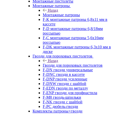
Монтажные пистолеты
Монтажные патроны
Назад
Монтажные патроны
F-К монтажные патроны 6,8х11 мм в
кассете
F-D монтажные патроны 6,8/18мм
россыпью
F-C монтажные патроны 5,6х16мм
россыпью
F-DK монтажные патроны 6,3х10 мм в
диске
Гвозди для пороховых пистолетов
Назад
Гвозди для пороховых пистолетов
F-DN гвозди универсальные
F-DNC гвозди в кассете
F-DNP гвозди усиленные
F-DNW гвозди с шайбой
F-EDN гвозди по металлу
F-ENP гвозди для профнастила
F-M8 гвоздь-шпильки
F-NK гвозди с шайбой
F-PC дюбель-гвозди
Комплекты патроны+гвозди