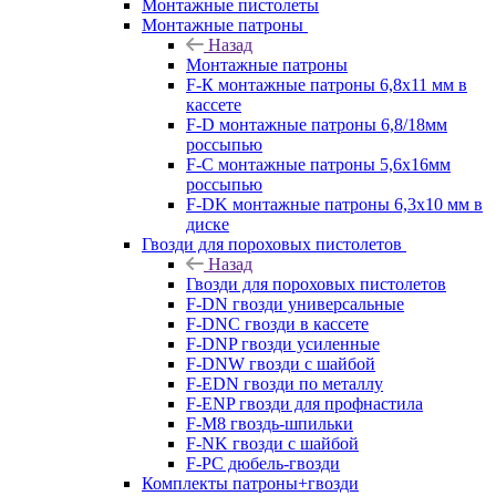
Монтажные пистолеты
Монтажные патроны
Назад
Монтажные патроны
F-К монтажные патроны 6,8х11 мм в
кассете
F-D монтажные патроны 6,8/18мм
россыпью
F-C монтажные патроны 5,6х16мм
россыпью
F-DK монтажные патроны 6,3х10 мм в
диске
Гвозди для пороховых пистолетов
Назад
Гвозди для пороховых пистолетов
F-DN гвозди универсальные
F-DNC гвозди в кассете
F-DNP гвозди усиленные
F-DNW гвозди с шайбой
F-EDN гвозди по металлу
F-ENP гвозди для профнастила
F-M8 гвоздь-шпильки
F-NK гвозди с шайбой
F-PC дюбель-гвозди
Комплекты патроны+гвозди