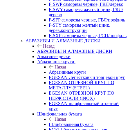
F-SWP саморезы черные, ГКЛ/дерево
F-SWY саморезы желтый цинк, ГКЛ/
дерево
F-SFP саморезы черные, ГВЛ/профиль
F-STY саморезы желтый цинк,
дерев.конструкции
F-SXP саморезы черные, ГСП/профиль
АБРАЗИВЫ И АЛМАЗНЫЕ ДИСКИ
Назад
АБРАЗИВЫ И АЛМАЗНЫЕ ДИСКИ
Алмазные диски
Абразивные круги
Назад
Абразивные круги
EGESAN Лепестковый торцевой круг
EGESAN ОТРЕЗНОЙ КРУГ ПО
МЕТАЛЛУ (STEEL)
EGESAN ОТРЕЗНОЙ КРУГ ПО
НЕРЖ.СТАЛИ (INOX)
EGESAN шлифовальный отрезной
круг
Шлифовальная бумага
Назад
Шлифовальная бумага
EGELI бумага шлифовальная