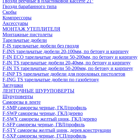
Гвозди реечные в пластиковой кассете 21°
Гвозди барабанного типа
Скобы
Компрессоры
Аксессуары
МОНТАЖ УТЕПЛИТЕЛЯ
Монтажные пистолеты
Тарельчатые дюбели
F-IS тарельчатые дюбели без гвоздя
F-INS тарельчатые дюбели 20-100мм, по бетону и кирпичу
F-IN ECO тарельчатые дюбели 50-200мм, по бетону и кирпичу
F-IN TS тарельчатые дюбели 20-40мм, по бетону и кирпичу
F-IN TS тарельчатые дюбели 50-200мм, по бетону и кирпичу
F-INP TS тарельчатые дюбели для пороховых пистолетов
F-ING TS тарельчатые дюбели по газобетону
Заглушки
ЛЕНТОЧНЫЕ ШУРУПОВЕРТЫ
Шуруповерты
Саморезы в ленте
F-SMP саморезы черные, ГКЛ/профиль
F-SWP саморезы черные, ГКЛ/дерево
F-SWY саморезы желтый цинк, ГКЛ/дерево
F-SFP саморезы черные, ГВЛ/профиль
F-STY саморезы желтый цинк, дерев.конструкции
F-SXP саморезы черные, ГСП/профиль