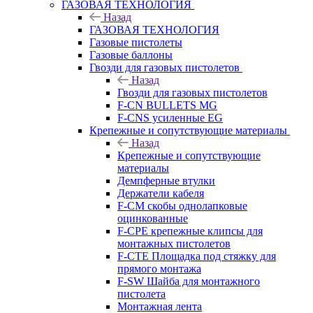
ГАЗОВАЯ ТЕХНОЛОГИЯ
Назад
ГАЗОВАЯ ТЕХНОЛОГИЯ
Газовые пистолеты
Газовые баллоны
Гвозди для газовых пистолетов
Назад
Гвозди для газовых пистолетов
F-CN BULLETS MG
F-CNS усиленные EG
Крепежные и сопутствующие материалы
Назад
Крепежные и сопутствующие
материалы
Демпферные втулки
Держатели кабеля
F-CM скобы однолапковые
оцинкованные
F-CPE крепежные клипсы для
монтажных пистолетов
F-CTE Площадка под стяжку для
прямого монтажа
F-SW Шайба для монтажного
пистолета
Монтажная лента