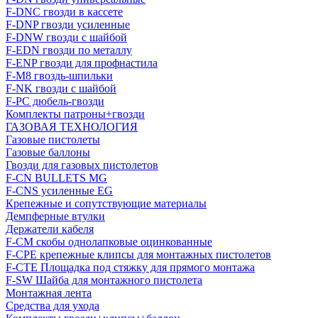
F-DNC гвозди в кассете
F-DNP гвозди усиленные
F-DNW гвозди с шайбой
F-EDN гвозди по металлу
F-ENP гвозди для профнастила
F-M8 гвоздь-шпильки
F-NK гвозди с шайбой
F-PC дюбель-гвозди
Комплекты патроны+гвозди
ГАЗОВАЯ ТЕХНОЛОГИЯ
Газовые пистолеты
Газовые баллоны
Гвозди для газовых пистолетов
F-CN BULLETS MG
F-CNS усиленные EG
Крепежные и сопутствующие материалы
Демпферные втулки
Держатели кабеля
F-CM скобы однолапковые оцинкованные
F-CPE крепежные клипсы для монтажных пистолетов
F-CTE Площадка под стяжку для прямого монтажа
F-SW Шайба для монтажного пистолета
Монтажная лента
Средства для ухода