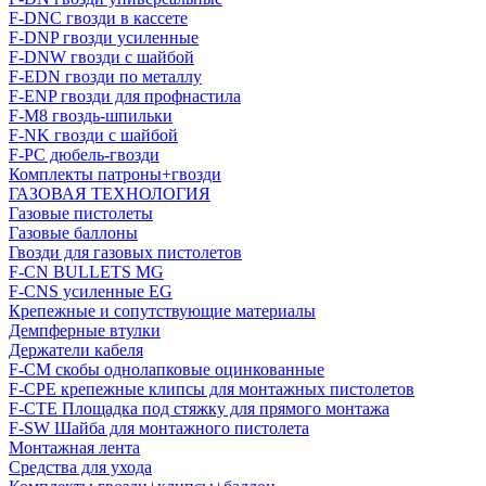
F-DNC гвозди в кассете
F-DNP гвозди усиленные
F-DNW гвозди с шайбой
F-EDN гвозди по металлу
F-ENP гвозди для профнастила
F-M8 гвоздь-шпильки
F-NK гвозди с шайбой
F-PC дюбель-гвозди
Комплекты патроны+гвозди
ГАЗОВАЯ ТЕХНОЛОГИЯ
Газовые пистолеты
Газовые баллоны
Гвозди для газовых пистолетов
F-CN BULLETS MG
F-CNS усиленные EG
Крепежные и сопутствующие материалы
Демпферные втулки
Держатели кабеля
F-CM скобы однолапковые оцинкованные
F-CPE крепежные клипсы для монтажных пистолетов
F-CTE Площадка под стяжку для прямого монтажа
F-SW Шайба для монтажного пистолета
Монтажная лента
Средства для ухода