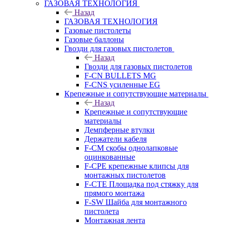
ГАЗОВАЯ ТЕХНОЛОГИЯ
Назад
ГАЗОВАЯ ТЕХНОЛОГИЯ
Газовые пистолеты
Газовые баллоны
Гвозди для газовых пистолетов
Назад
Гвозди для газовых пистолетов
F-CN BULLETS MG
F-CNS усиленные EG
Крепежные и сопутствующие материалы
Назад
Крепежные и сопутствующие
материалы
Демпферные втулки
Держатели кабеля
F-CM скобы однолапковые
оцинкованные
F-CPE крепежные клипсы для
монтажных пистолетов
F-CTE Площадка под стяжку для
прямого монтажа
F-SW Шайба для монтажного
пистолета
Монтажная лента