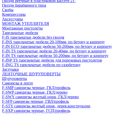
Гвозди реечные в пластиковой кассете 21°
Гвозди барабанного типа
Скобы
Компрессоры
Аксессуары
МОНТАЖ УТЕПЛИТЕЛЯ
Монтажные пистолеты
Тарельчатые дюбели
F-IS тарельчатые дюбели без гвоздя
F-INS тарельчатые дюбели 20-100мм, по бетону и кирпичу
F-IN ECO тарельчатые дюбели 50-200мм, по бетону и кирпичу
F-IN TS тарельчатые дюбели 20-40мм, по бетону и кирпичу
F-IN TS тарельчатые дюбели 50-200мм, по бетону и кирпичу
F-INP TS тарельчатые дюбели для пороховых пистолетов
F-ING TS тарельчатые дюбели по газобетону
Заглушки
ЛЕНТОЧНЫЕ ШУРУПОВЕРТЫ
Шуруповерты
Саморезы в ленте
F-SMP саморезы черные, ГКЛ/профиль
F-SWP саморезы черные, ГКЛ/дерево
F-SWY саморезы желтый цинк, ГКЛ/дерево
F-SFP саморезы черные, ГВЛ/профиль
F-STY саморезы желтый цинк, дерев.конструкции
F-SXP саморезы черные, ГСП/профиль