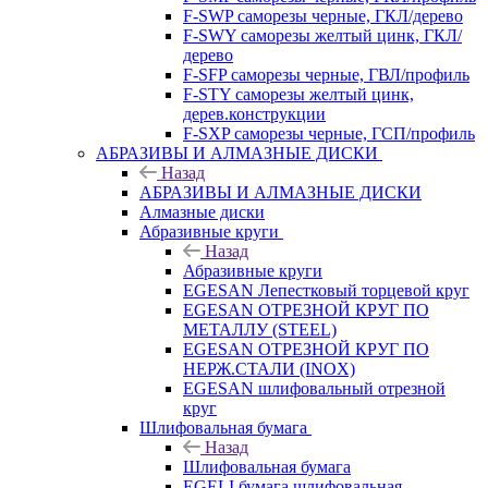
F-SWP саморезы черные, ГКЛ/дерево
F-SWY саморезы желтый цинк, ГКЛ/
дерево
F-SFP саморезы черные, ГВЛ/профиль
F-STY саморезы желтый цинк,
дерев.конструкции
F-SXP саморезы черные, ГСП/профиль
АБРАЗИВЫ И АЛМАЗНЫЕ ДИСКИ
Назад
АБРАЗИВЫ И АЛМАЗНЫЕ ДИСКИ
Алмазные диски
Абразивные круги
Назад
Абразивные круги
EGESAN Лепестковый торцевой круг
EGESAN ОТРЕЗНОЙ КРУГ ПО
МЕТАЛЛУ (STEEL)
EGESAN ОТРЕЗНОЙ КРУГ ПО
НЕРЖ.СТАЛИ (INOX)
EGESAN шлифовальный отрезной
круг
Шлифовальная бумага
Назад
Шлифовальная бумага
EGELI бумага шлифовальная