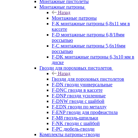
Монтажные пистолеты
Монтажные патроны
Назад
Монтажные патроны
F-К монтажные патроны 6,8х11 мм в
кассете
F-D монтажные патроны 6,8/18мм
россыпью
F-C монтажные патроны 5,6х16мм
россыпью
F-DK монтажные патроны 6,3х10 мм в
диске
Гвозди для пороховых пистолетов
Назад
Гвозди для пороховых пистолетов
F-DN гвозди универсальные
F-DNC гвозди в кассете
F-DNP гвозди усиленные
F-DNW гвозди с шайбой
F-EDN гвозди по металлу
F-ENP гвозди для профнастила
F-M8 гвоздь-шпильки
F-NK гвозди с шайбой
F-PC дюбель-гвозди
Комплекты патроны+гвозди