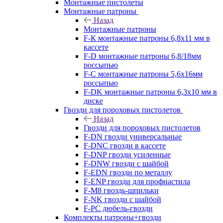
Монтажные пистолеты
Монтажные патроны
Назад
Монтажные патроны
F-К монтажные патроны 6,8х11 мм в
кассете
F-D монтажные патроны 6,8/18мм
россыпью
F-C монтажные патроны 5,6х16мм
россыпью
F-DK монтажные патроны 6,3х10 мм в
диске
Гвозди для пороховых пистолетов
Назад
Гвозди для пороховых пистолетов
F-DN гвозди универсальные
F-DNC гвозди в кассете
F-DNP гвозди усиленные
F-DNW гвозди с шайбой
F-EDN гвозди по металлу
F-ENP гвозди для профнастила
F-M8 гвоздь-шпильки
F-NK гвозди с шайбой
F-PC дюбель-гвозди
Комплекты патроны+гвозди