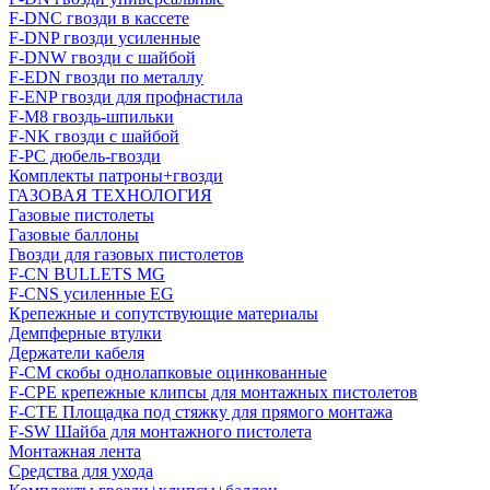
F-DNC гвозди в кассете
F-DNP гвозди усиленные
F-DNW гвозди с шайбой
F-EDN гвозди по металлу
F-ENP гвозди для профнастила
F-M8 гвоздь-шпильки
F-NK гвозди с шайбой
F-PC дюбель-гвозди
Комплекты патроны+гвозди
ГАЗОВАЯ ТЕХНОЛОГИЯ
Газовые пистолеты
Газовые баллоны
Гвозди для газовых пистолетов
F-CN BULLETS MG
F-CNS усиленные EG
Крепежные и сопутствующие материалы
Демпферные втулки
Держатели кабеля
F-CM скобы однолапковые оцинкованные
F-CPE крепежные клипсы для монтажных пистолетов
F-CTE Площадка под стяжку для прямого монтажа
F-SW Шайба для монтажного пистолета
Монтажная лента
Средства для ухода