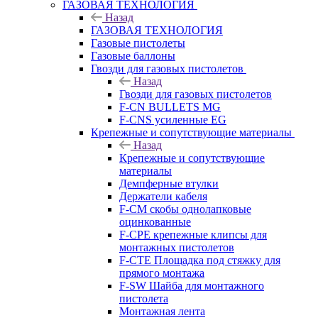
ГАЗОВАЯ ТЕХНОЛОГИЯ
Назад
ГАЗОВАЯ ТЕХНОЛОГИЯ
Газовые пистолеты
Газовые баллоны
Гвозди для газовых пистолетов
Назад
Гвозди для газовых пистолетов
F-CN BULLETS MG
F-CNS усиленные EG
Крепежные и сопутствующие материалы
Назад
Крепежные и сопутствующие
материалы
Демпферные втулки
Держатели кабеля
F-CM скобы однолапковые
оцинкованные
F-CPE крепежные клипсы для
монтажных пистолетов
F-CTE Площадка под стяжку для
прямого монтажа
F-SW Шайба для монтажного
пистолета
Монтажная лента