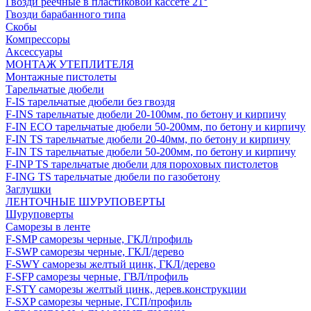
Гвозди реечные в пластиковой кассете 21°
Гвозди барабанного типа
Скобы
Компрессоры
Аксессуары
МОНТАЖ УТЕПЛИТЕЛЯ
Монтажные пистолеты
Тарельчатые дюбели
F-IS тарельчатые дюбели без гвоздя
F-INS тарельчатые дюбели 20-100мм, по бетону и кирпичу
F-IN ECO тарельчатые дюбели 50-200мм, по бетону и кирпичу
F-IN TS тарельчатые дюбели 20-40мм, по бетону и кирпичу
F-IN TS тарельчатые дюбели 50-200мм, по бетону и кирпичу
F-INP TS тарельчатые дюбели для пороховых пистолетов
F-ING TS тарельчатые дюбели по газобетону
Заглушки
ЛЕНТОЧНЫЕ ШУРУПОВЕРТЫ
Шуруповерты
Саморезы в ленте
F-SMP саморезы черные, ГКЛ/профиль
F-SWP саморезы черные, ГКЛ/дерево
F-SWY саморезы желтый цинк, ГКЛ/дерево
F-SFP саморезы черные, ГВЛ/профиль
F-STY саморезы желтый цинк, дерев.конструкции
F-SXP саморезы черные, ГСП/профиль