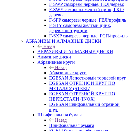
F-SWP саморезы черные, ГКЛ/дерево
F-SWY саморезы желтый цинк, ГКЛ/
дерево
F-SFP саморезы черные, ГВЛ/профиль
F-STY саморезы желтый цинк,
дерев.конструкции
F-SXP саморезы черные, ГСП/профиль
АБРАЗИВЫ И АЛМАЗНЫЕ ДИСКИ
Назад
АБРАЗИВЫ И АЛМАЗНЫЕ ДИСКИ
Алмазные диски
Абразивные круги
Назад
Абразивные круги
EGESAN Лепестковый торцевой круг
EGESAN ОТРЕЗНОЙ КРУГ ПО
МЕТАЛЛУ (STEEL)
EGESAN ОТРЕЗНОЙ КРУГ ПО
НЕРЖ.СТАЛИ (INOX)
EGESAN шлифовальный отрезной
круг
Шлифовальная бумага
Назад
Шлифовальная бумага
EGELI бумага шлифовальная