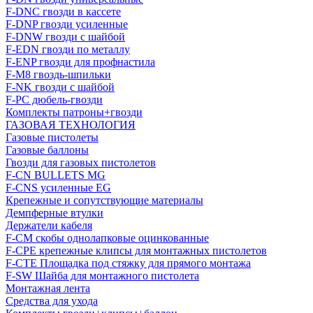
F-DNC гвозди в кассете
F-DNP гвозди усиленные
F-DNW гвозди с шайбой
F-EDN гвозди по металлу
F-ENP гвозди для профнастила
F-M8 гвоздь-шпильки
F-NK гвозди с шайбой
F-PC дюбель-гвозди
Комплекты патроны+гвозди
ГАЗОВАЯ ТЕХНОЛОГИЯ
Газовые пистолеты
Газовые баллоны
Гвозди для газовых пистолетов
F-CN BULLETS MG
F-CNS усиленные EG
Крепежные и сопутствующие материалы
Демпферные втулки
Держатели кабеля
F-CM скобы однолапковые оцинкованные
F-CPE крепежные клипсы для монтажных пистолетов
F-CTE Площадка под стяжку для прямого монтажа
F-SW Шайба для монтажного пистолета
Монтажная лента
Средства для ухода