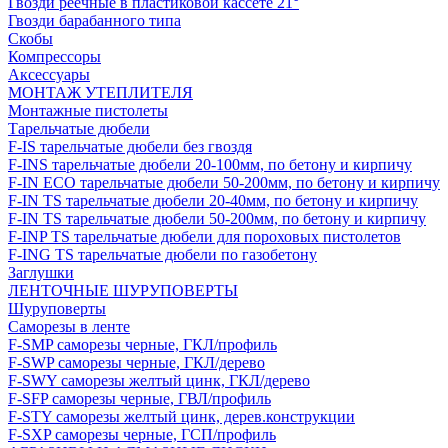
Гвозди реечные в пластиковой кассете 21°
Гвозди барабанного типа
Скобы
Компрессоры
Аксессуары
МОНТАЖ УТЕПЛИТЕЛЯ
Монтажные пистолеты
Тарельчатые дюбели
F-IS тарельчатые дюбели без гвоздя
F-INS тарельчатые дюбели 20-100мм, по бетону и кирпичу
F-IN ECO тарельчатые дюбели 50-200мм, по бетону и кирпичу
F-IN TS тарельчатые дюбели 20-40мм, по бетону и кирпичу
F-IN TS тарельчатые дюбели 50-200мм, по бетону и кирпичу
F-INP TS тарельчатые дюбели для пороховых пистолетов
F-ING TS тарельчатые дюбели по газобетону
Заглушки
ЛЕНТОЧНЫЕ ШУРУПОВЕРТЫ
Шуруповерты
Саморезы в ленте
F-SMP саморезы черные, ГКЛ/профиль
F-SWP саморезы черные, ГКЛ/дерево
F-SWY саморезы желтый цинк, ГКЛ/дерево
F-SFP саморезы черные, ГВЛ/профиль
F-STY саморезы желтый цинк, дерев.конструкции
F-SXP саморезы черные, ГСП/профиль