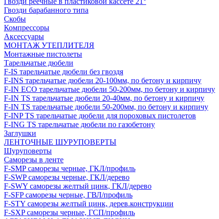
Гвозди реечные в пластиковой кассете 21°
Гвозди барабанного типа
Скобы
Компрессоры
Аксессуары
МОНТАЖ УТЕПЛИТЕЛЯ
Монтажные пистолеты
Тарельчатые дюбели
F-IS тарельчатые дюбели без гвоздя
F-INS тарельчатые дюбели 20-100мм, по бетону и кирпичу
F-IN ECO тарельчатые дюбели 50-200мм, по бетону и кирпичу
F-IN TS тарельчатые дюбели 20-40мм, по бетону и кирпичу
F-IN TS тарельчатые дюбели 50-200мм, по бетону и кирпичу
F-INP TS тарельчатые дюбели для пороховых пистолетов
F-ING TS тарельчатые дюбели по газобетону
Заглушки
ЛЕНТОЧНЫЕ ШУРУПОВЕРТЫ
Шуруповерты
Саморезы в ленте
F-SMP саморезы черные, ГКЛ/профиль
F-SWP саморезы черные, ГКЛ/дерево
F-SWY саморезы желтый цинк, ГКЛ/дерево
F-SFP саморезы черные, ГВЛ/профиль
F-STY саморезы желтый цинк, дерев.конструкции
F-SXP саморезы черные, ГСП/профиль