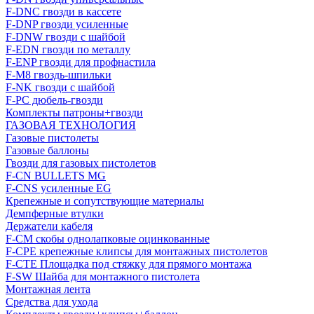
F-DNC гвозди в кассете
F-DNP гвозди усиленные
F-DNW гвозди с шайбой
F-EDN гвозди по металлу
F-ENP гвозди для профнастила
F-M8 гвоздь-шпильки
F-NK гвозди с шайбой
F-PC дюбель-гвозди
Комплекты патроны+гвозди
ГАЗОВАЯ ТЕХНОЛОГИЯ
Газовые пистолеты
Газовые баллоны
Гвозди для газовых пистолетов
F-CN BULLETS MG
F-CNS усиленные EG
Крепежные и сопутствующие материалы
Демпферные втулки
Держатели кабеля
F-CM скобы однолапковые оцинкованные
F-CPE крепежные клипсы для монтажных пистолетов
F-CTE Площадка под стяжку для прямого монтажа
F-SW Шайба для монтажного пистолета
Монтажная лента
Средства для ухода