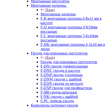
Монтажные пистолеты
Монтажные патроны
Назад
Монтажные патроны
F-К монтажные патроны 6,8х11 мм в
кассете
F-D монтажные патроны 6,8/18мм
россыпью
F-C монтажные патроны 5,6х16мм
россыпью
F-DK монтажные патроны 6,3х10 мм в
диске
Гвозди для пороховых пистолетов
Назад
Гвозди для пороховых пистолетов
F-DN гвозди универсальные
F-DNC гвозди в кассете
F-DNP гвозди усиленные
F-DNW гвозди с шайбой
F-EDN гвозди по металлу
F-ENP гвозди для профнастила
F-M8 гвоздь-шпильки
F-NK гвозди с шайбой
F-PC дюбель-гвозди
Комплекты патроны+гвозди