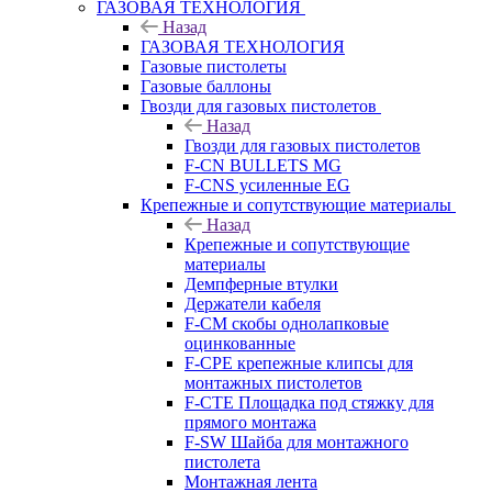
ГАЗОВАЯ ТЕХНОЛОГИЯ
Назад
ГАЗОВАЯ ТЕХНОЛОГИЯ
Газовые пистолеты
Газовые баллоны
Гвозди для газовых пистолетов
Назад
Гвозди для газовых пистолетов
F-CN BULLETS MG
F-CNS усиленные EG
Крепежные и сопутствующие материалы
Назад
Крепежные и сопутствующие
материалы
Демпферные втулки
Держатели кабеля
F-CM скобы однолапковые
оцинкованные
F-CPE крепежные клипсы для
монтажных пистолетов
F-CTE Площадка под стяжку для
прямого монтажа
F-SW Шайба для монтажного
пистолета
Монтажная лента