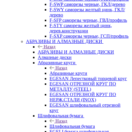
F-SWP саморезы черные, ГКЛ/дерево
F-SWY саморезы желтый цинк, ГКЛ/
дерево
F-SFP саморезы черные, ГВЛ/профиль
F-STY саморезы желтый цинк,
дерев.конструкции
F-SXP саморезы черные, ГСП/профиль
АБРАЗИВЫ И АЛМАЗНЫЕ ДИСКИ
Назад
АБРАЗИВЫ И АЛМАЗНЫЕ ДИСКИ
Алмазные диски
Абразивные круги
Назад
Абразивные круги
EGESAN Лепестковый торцевой круг
EGESAN ОТРЕЗНОЙ КРУГ ПО
МЕТАЛЛУ (STEEL)
EGESAN ОТРЕЗНОЙ КРУГ ПО
НЕРЖ.СТАЛИ (INOX)
EGESAN шлифовальный отрезной
круг
Шлифовальная бумага
Назад
Шлифовальная бумага
EGELI бумага шлифовальная