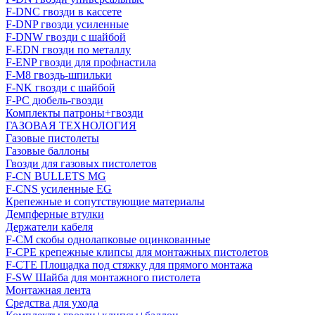
F-DNC гвозди в кассете
F-DNP гвозди усиленные
F-DNW гвозди с шайбой
F-EDN гвозди по металлу
F-ENP гвозди для профнастила
F-M8 гвоздь-шпильки
F-NK гвозди с шайбой
F-PC дюбель-гвозди
Комплекты патроны+гвозди
ГАЗОВАЯ ТЕХНОЛОГИЯ
Газовые пистолеты
Газовые баллоны
Гвозди для газовых пистолетов
F-CN BULLETS MG
F-CNS усиленные EG
Крепежные и сопутствующие материалы
Демпферные втулки
Держатели кабеля
F-CM скобы однолапковые оцинкованные
F-CPE крепежные клипсы для монтажных пистолетов
F-CTE Площадка под стяжку для прямого монтажа
F-SW Шайба для монтажного пистолета
Монтажная лента
Средства для ухода