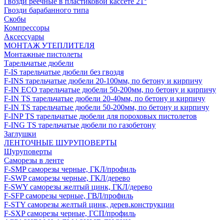
Гвозди реечные в пластиковой кассете 21°
Гвозди барабанного типа
Скобы
Компрессоры
Аксессуары
МОНТАЖ УТЕПЛИТЕЛЯ
Монтажные пистолеты
Тарельчатые дюбели
F-IS тарельчатые дюбели без гвоздя
F-INS тарельчатые дюбели 20-100мм, по бетону и кирпичу
F-IN ECO тарельчатые дюбели 50-200мм, по бетону и кирпичу
F-IN TS тарельчатые дюбели 20-40мм, по бетону и кирпичу
F-IN TS тарельчатые дюбели 50-200мм, по бетону и кирпичу
F-INP TS тарельчатые дюбели для пороховых пистолетов
F-ING TS тарельчатые дюбели по газобетону
Заглушки
ЛЕНТОЧНЫЕ ШУРУПОВЕРТЫ
Шуруповерты
Саморезы в ленте
F-SMP саморезы черные, ГКЛ/профиль
F-SWP саморезы черные, ГКЛ/дерево
F-SWY саморезы желтый цинк, ГКЛ/дерево
F-SFP саморезы черные, ГВЛ/профиль
F-STY саморезы желтый цинк, дерев.конструкции
F-SXP саморезы черные, ГСП/профиль