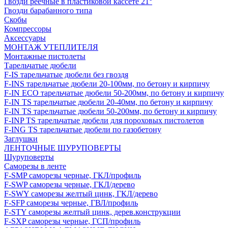
Гвозди реечные в пластиковой кассете 21°
Гвозди барабанного типа
Скобы
Компрессоры
Аксессуары
МОНТАЖ УТЕПЛИТЕЛЯ
Монтажные пистолеты
Тарельчатые дюбели
F-IS тарельчатые дюбели без гвоздя
F-INS тарельчатые дюбели 20-100мм, по бетону и кирпичу
F-IN ECO тарельчатые дюбели 50-200мм, по бетону и кирпичу
F-IN TS тарельчатые дюбели 20-40мм, по бетону и кирпичу
F-IN TS тарельчатые дюбели 50-200мм, по бетону и кирпичу
F-INP TS тарельчатые дюбели для пороховых пистолетов
F-ING TS тарельчатые дюбели по газобетону
Заглушки
ЛЕНТОЧНЫЕ ШУРУПОВЕРТЫ
Шуруповерты
Саморезы в ленте
F-SMP саморезы черные, ГКЛ/профиль
F-SWP саморезы черные, ГКЛ/дерево
F-SWY саморезы желтый цинк, ГКЛ/дерево
F-SFP саморезы черные, ГВЛ/профиль
F-STY саморезы желтый цинк, дерев.конструкции
F-SXP саморезы черные, ГСП/профиль