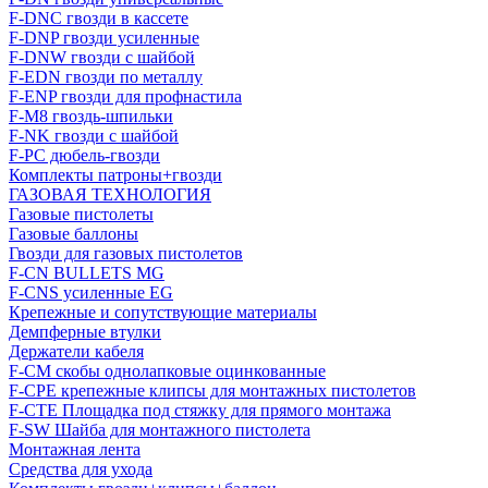
F-DNC гвозди в кассете
F-DNP гвозди усиленные
F-DNW гвозди с шайбой
F-EDN гвозди по металлу
F-ENP гвозди для профнастила
F-M8 гвоздь-шпильки
F-NK гвозди с шайбой
F-PC дюбель-гвозди
Комплекты патроны+гвозди
ГАЗОВАЯ ТЕХНОЛОГИЯ
Газовые пистолеты
Газовые баллоны
Гвозди для газовых пистолетов
F-CN BULLETS MG
F-CNS усиленные EG
Крепежные и сопутствующие материалы
Демпферные втулки
Держатели кабеля
F-CM скобы однолапковые оцинкованные
F-CPE крепежные клипсы для монтажных пистолетов
F-CTE Площадка под стяжку для прямого монтажа
F-SW Шайба для монтажного пистолета
Монтажная лента
Средства для ухода