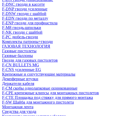
F-DNC гвозди в кассете
F-DNP гвозди усиленные
F-DNW гвозди с шайбой
F-EDN гвозди по металлу
F-ENP гвозди для профнастила
F-M8 гвоздь-шпильки
F-NK гвозди с шайбой
F-PC дюбель-гвозди
Комплекты патроны+гвозди
ГАЗОВАЯ ТЕХНОЛОГИЯ
Газовые пистолеты
Газовые баллоны
Гвозди для газовых пистолетов
F-CN BULLETS MG
F-CNS усиленные EG
Крепежные и сопутствующие материалы
Демпферные втулки
Держатели кабеля
F-CM скобы однолапковые оцинкованные
F-CPE крепежные клипсы для монтажных пистолетов
F-CTE Площадка под стяжку для прямого монтажа
F-SW Шайба для монтажного пистолета
Монтажная лента
Средства для ухода