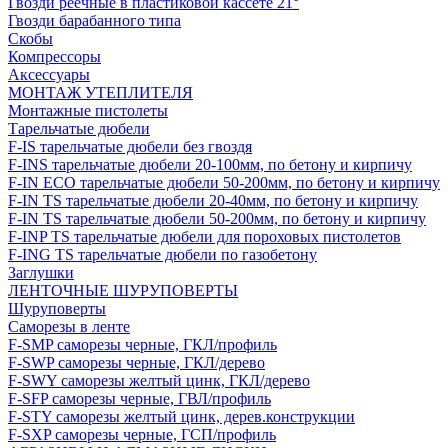
Гвозди реечные в пластиковой кассете 21°
Гвозди барабанного типа
Скобы
Компрессоры
Аксессуары
МОНТАЖ УТЕПЛИТЕЛЯ
Монтажные пистолеты
Тарельчатые дюбели
F-IS тарельчатые дюбели без гвоздя
F-INS тарельчатые дюбели 20-100мм, по бетону и кирпичу
F-IN ECO тарельчатые дюбели 50-200мм, по бетону и кирпичу
F-IN TS тарельчатые дюбели 20-40мм, по бетону и кирпичу
F-IN TS тарельчатые дюбели 50-200мм, по бетону и кирпичу
F-INP TS тарельчатые дюбели для пороховых пистолетов
F-ING TS тарельчатые дюбели по газобетону
Заглушки
ЛЕНТОЧНЫЕ ШУРУПОВЕРТЫ
Шуруповерты
Саморезы в ленте
F-SMP саморезы черные, ГКЛ/профиль
F-SWP саморезы черные, ГКЛ/дерево
F-SWY саморезы желтый цинк, ГКЛ/дерево
F-SFP саморезы черные, ГВЛ/профиль
F-STY саморезы желтый цинк, дерев.конструкции
F-SXP саморезы черные, ГСП/профиль