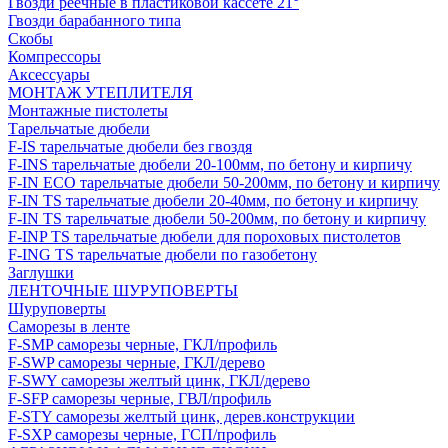
Гвозди реечные в пластиковой кассете 21°
Гвозди барабанного типа
Скобы
Компрессоры
Аксессуары
МОНТАЖ УТЕПЛИТЕЛЯ
Монтажные пистолеты
Тарельчатые дюбели
F-IS тарельчатые дюбели без гвоздя
F-INS тарельчатые дюбели 20-100мм, по бетону и кирпичу
F-IN ECO тарельчатые дюбели 50-200мм, по бетону и кирпичу
F-IN TS тарельчатые дюбели 20-40мм, по бетону и кирпичу
F-IN TS тарельчатые дюбели 50-200мм, по бетону и кирпичу
F-INP TS тарельчатые дюбели для пороховых пистолетов
F-ING TS тарельчатые дюбели по газобетону
Заглушки
ЛЕНТОЧНЫЕ ШУРУПОВЕРТЫ
Шуруповерты
Саморезы в ленте
F-SMP саморезы черные, ГКЛ/профиль
F-SWP саморезы черные, ГКЛ/дерево
F-SWY саморезы желтый цинк, ГКЛ/дерево
F-SFP саморезы черные, ГВЛ/профиль
F-STY саморезы желтый цинк, дерев.конструкции
F-SXP саморезы черные, ГСП/профиль