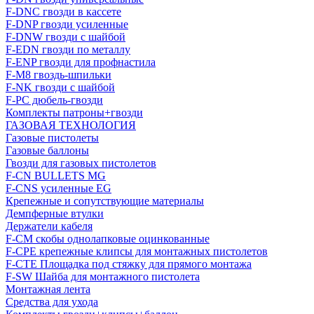
F-DNC гвозди в кассете
F-DNP гвозди усиленные
F-DNW гвозди с шайбой
F-EDN гвозди по металлу
F-ENP гвозди для профнастила
F-M8 гвоздь-шпильки
F-NK гвозди с шайбой
F-PC дюбель-гвозди
Комплекты патроны+гвозди
ГАЗОВАЯ ТЕХНОЛОГИЯ
Газовые пистолеты
Газовые баллоны
Гвозди для газовых пистолетов
F-CN BULLETS MG
F-CNS усиленные EG
Крепежные и сопутствующие материалы
Демпферные втулки
Держатели кабеля
F-CM скобы однолапковые оцинкованные
F-CPE крепежные клипсы для монтажных пистолетов
F-CTE Площадка под стяжку для прямого монтажа
F-SW Шайба для монтажного пистолета
Монтажная лента
Средства для ухода