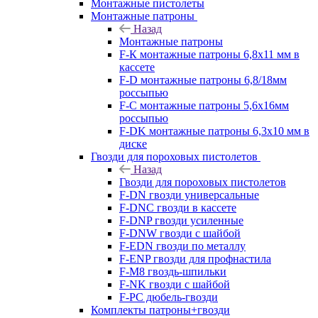
Монтажные пистолеты
Монтажные патроны
Назад
Монтажные патроны
F-К монтажные патроны 6,8х11 мм в
кассете
F-D монтажные патроны 6,8/18мм
россыпью
F-C монтажные патроны 5,6х16мм
россыпью
F-DK монтажные патроны 6,3х10 мм в
диске
Гвозди для пороховых пистолетов
Назад
Гвозди для пороховых пистолетов
F-DN гвозди универсальные
F-DNC гвозди в кассете
F-DNP гвозди усиленные
F-DNW гвозди с шайбой
F-EDN гвозди по металлу
F-ENP гвозди для профнастила
F-M8 гвоздь-шпильки
F-NK гвозди с шайбой
F-PC дюбель-гвозди
Комплекты патроны+гвозди