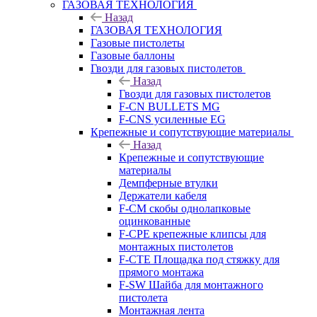
ГАЗОВАЯ ТЕХНОЛОГИЯ
Назад
ГАЗОВАЯ ТЕХНОЛОГИЯ
Газовые пистолеты
Газовые баллоны
Гвозди для газовых пистолетов
Назад
Гвозди для газовых пистолетов
F-CN BULLETS MG
F-CNS усиленные EG
Крепежные и сопутствующие материалы
Назад
Крепежные и сопутствующие
материалы
Демпферные втулки
Держатели кабеля
F-CM скобы однолапковые
оцинкованные
F-CPE крепежные клипсы для
монтажных пистолетов
F-CTE Площадка под стяжку для
прямого монтажа
F-SW Шайба для монтажного
пистолета
Монтажная лента