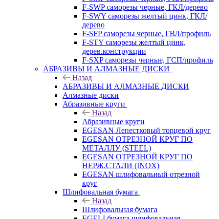
F-SWP саморезы черные, ГКЛ/дерево
F-SWY саморезы желтый цинк, ГКЛ/
дерево
F-SFP саморезы черные, ГВЛ/профиль
F-STY саморезы желтый цинк,
дерев.конструкции
F-SXP саморезы черные, ГСП/профиль
АБРАЗИВЫ И АЛМАЗНЫЕ ДИСКИ
Назад
АБРАЗИВЫ И АЛМАЗНЫЕ ДИСКИ
Алмазные диски
Абразивные круги
Назад
Абразивные круги
EGESAN Лепестковый торцевой круг
EGESAN ОТРЕЗНОЙ КРУГ ПО
МЕТАЛЛУ (STEEL)
EGESAN ОТРЕЗНОЙ КРУГ ПО
НЕРЖ.СТАЛИ (INOX)
EGESAN шлифовальный отрезной
круг
Шлифовальная бумага
Назад
Шлифовальная бумага
EGELI бумага шлифовальная