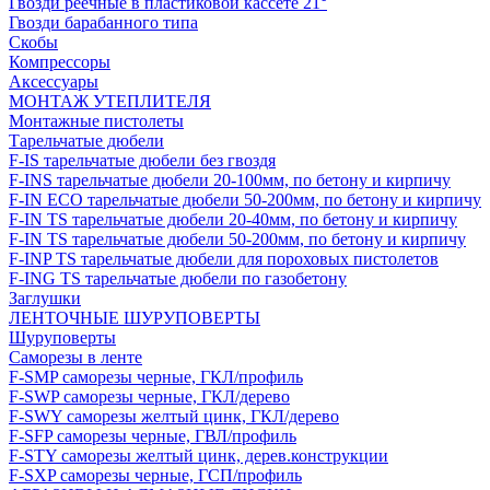
Гвозди реечные в пластиковой кассете 21°
Гвозди барабанного типа
Скобы
Компрессоры
Аксессуары
МОНТАЖ УТЕПЛИТЕЛЯ
Монтажные пистолеты
Тарельчатые дюбели
F-IS тарельчатые дюбели без гвоздя
F-INS тарельчатые дюбели 20-100мм, по бетону и кирпичу
F-IN ECO тарельчатые дюбели 50-200мм, по бетону и кирпичу
F-IN TS тарельчатые дюбели 20-40мм, по бетону и кирпичу
F-IN TS тарельчатые дюбели 50-200мм, по бетону и кирпичу
F-INP TS тарельчатые дюбели для пороховых пистолетов
F-ING TS тарельчатые дюбели по газобетону
Заглушки
ЛЕНТОЧНЫЕ ШУРУПОВЕРТЫ
Шуруповерты
Саморезы в ленте
F-SMP саморезы черные, ГКЛ/профиль
F-SWP саморезы черные, ГКЛ/дерево
F-SWY саморезы желтый цинк, ГКЛ/дерево
F-SFP саморезы черные, ГВЛ/профиль
F-STY саморезы желтый цинк, дерев.конструкции
F-SXP саморезы черные, ГСП/профиль