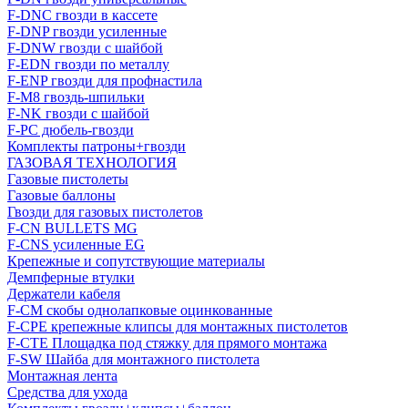
F-DNC гвозди в кассете
F-DNP гвозди усиленные
F-DNW гвозди с шайбой
F-EDN гвозди по металлу
F-ENP гвозди для профнастила
F-M8 гвоздь-шпильки
F-NK гвозди с шайбой
F-PC дюбель-гвозди
Комплекты патроны+гвозди
ГАЗОВАЯ ТЕХНОЛОГИЯ
Газовые пистолеты
Газовые баллоны
Гвозди для газовых пистолетов
F-CN BULLETS MG
F-CNS усиленные EG
Крепежные и сопутствующие материалы
Демпферные втулки
Держатели кабеля
F-CM скобы однолапковые оцинкованные
F-CPE крепежные клипсы для монтажных пистолетов
F-CTE Площадка под стяжку для прямого монтажа
F-SW Шайба для монтажного пистолета
Монтажная лента
Средства для ухода