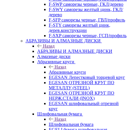
F-SWP саморезы черные, ГКЛ/дерево
F-SWY саморезы желтый цинк, ГКЛ/
дерево
F-SFP саморезы черные, ГВЛ/профиль
F-STY саморезы желтый цинк,
дерев.конструкции
F-SXP саморезы черные, ГСП/профиль
АБРАЗИВЫ И АЛМАЗНЫЕ ДИСКИ
Назад
АБРАЗИВЫ И АЛМАЗНЫЕ ДИСКИ
Алмазные диски
Абразивные круги
Назад
Абразивные круги
EGESAN Лепестковый торцевой круг
EGESAN ОТРЕЗНОЙ КРУГ ПО
МЕТАЛЛУ (STEEL)
EGESAN ОТРЕЗНОЙ КРУГ ПО
НЕРЖ.СТАЛИ (INOX)
EGESAN шлифовальный отрезной
круг
Шлифовальная бумага
Назад
Шлифовальная бумага
EGELI бумага шлифовальная