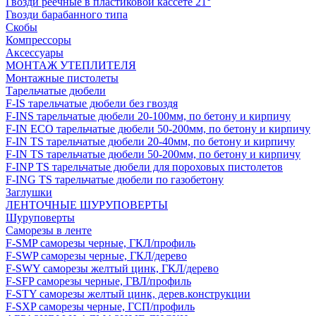
Гвозди реечные в пластиковой кассете 21°
Гвозди барабанного типа
Скобы
Компрессоры
Аксессуары
МОНТАЖ УТЕПЛИТЕЛЯ
Монтажные пистолеты
Тарельчатые дюбели
F-IS тарельчатые дюбели без гвоздя
F-INS тарельчатые дюбели 20-100мм, по бетону и кирпичу
F-IN ECO тарельчатые дюбели 50-200мм, по бетону и кирпичу
F-IN TS тарельчатые дюбели 20-40мм, по бетону и кирпичу
F-IN TS тарельчатые дюбели 50-200мм, по бетону и кирпичу
F-INP TS тарельчатые дюбели для пороховых пистолетов
F-ING TS тарельчатые дюбели по газобетону
Заглушки
ЛЕНТОЧНЫЕ ШУРУПОВЕРТЫ
Шуруповерты
Саморезы в ленте
F-SMP саморезы черные, ГКЛ/профиль
F-SWP саморезы черные, ГКЛ/дерево
F-SWY саморезы желтый цинк, ГКЛ/дерево
F-SFP саморезы черные, ГВЛ/профиль
F-STY саморезы желтый цинк, дерев.конструкции
F-SXP саморезы черные, ГСП/профиль