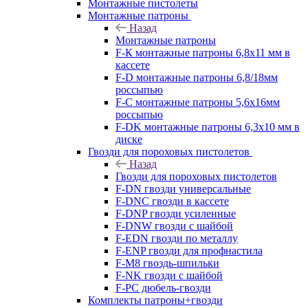
Монтажные пистолеты
Монтажные патроны
Назад
Монтажные патроны
F-К монтажные патроны 6,8х11 мм в
кассете
F-D монтажные патроны 6,8/18мм
россыпью
F-C монтажные патроны 5,6х16мм
россыпью
F-DK монтажные патроны 6,3х10 мм в
диске
Гвозди для пороховых пистолетов
Назад
Гвозди для пороховых пистолетов
F-DN гвозди универсальные
F-DNC гвозди в кассете
F-DNP гвозди усиленные
F-DNW гвозди с шайбой
F-EDN гвозди по металлу
F-ENP гвозди для профнастила
F-M8 гвоздь-шпильки
F-NK гвозди с шайбой
F-PC дюбель-гвозди
Комплекты патроны+гвозди