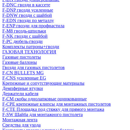
F-DNC гвозди в кассете
F-DNP гвозди усиленные
F-DNW гвозди с шайбой
F-EDN гвозди по металлу
F-ENP гвозди для профнастила
F-M8 гвоздь-шпильки
F-NK гвозди с шайбой
F-PC дюбель-гвозди
Комплекты патроны+гвозди
ГАЗОВАЯ ТЕХНОЛОГИЯ
Газовые пистолеты
Газовые баллоны
Гвозди для газовых пистолетов
F-CN BULLETS MG
F-CNS усиленные EG
Крепежные и сопутствующие материалы
Демпферные втулки
Держатели кабеля
F-CM скобы однолапковые оцинкованные
F-CPE крепежные клипсы для монтажных пистолетов
F-CTE Площадка под стяжку для прямого монтажа
F-SW Шайба для монтажного пистолета
Монтажная лента
Средства для ухода