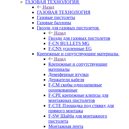
ГАЗОВАЯ ТЕХНОЛОГИЯ
Назад
ГАЗОВАЯ ТЕХНОЛОГИЯ
Газовые пистолеты
Газовые баллоны
Гвозди для газовых пистолетов
Назад
Гвозди для газовых пистолетов
F-CN BULLETS MG
F-CNS усиленные EG
Крепежные и сопутствующие материалы
Назад
Крепежные и сопутствующие
материалы
Демпферные втулки
Держатели кабеля
F-CM скобы однолапковые
оцинкованные
F-CPE крепежные клипсы для
монтажных пистолетов
F-CTE Площадка под стяжку для
прямого монтажа
F-SW Шайба для монтажного
пистолета
Монтажная лента