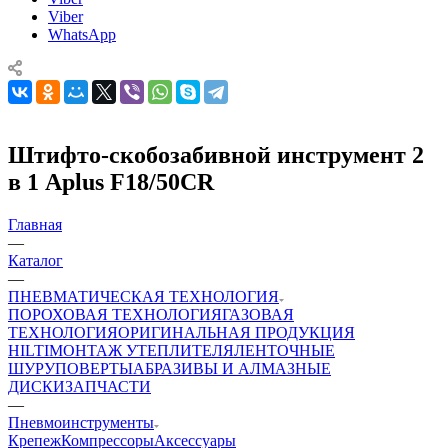
Viber
WhatsApp
Штифто-скобозабивной инструмент 2
в 1 Aplus F18/50CR
Главная
—
Каталог
—
ПНЕВМАТИЧЕСКАЯ ТЕХНОЛОГИЯ
ПОРОХОВАЯ ТЕХНОЛОГИЯ
ГАЗОВАЯ
ТЕХНОЛОГИЯ
ОРИГИНАЛЬНАЯ ПРОДУКЦИЯ
HILTI
МОНТАЖ УТЕПЛИТЕЛЯ
ЛЕНТОЧНЫЕ
ШУРУПОВЕРТЫ
АБРАЗИВЫ И АЛМАЗНЫЕ
ДИСКИ
ЗАПЧАСТИ
—
Пневмоинструменты
Крепеж
Компрессоры
Аксессуары