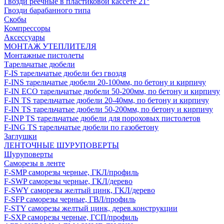
Гвозди реечные в пластиковой кассете 21°
Гвозди барабанного типа
Скобы
Компрессоры
Аксессуары
МОНТАЖ УТЕПЛИТЕЛЯ
Монтажные пистолеты
Тарельчатые дюбели
F-IS тарельчатые дюбели без гвоздя
F-INS тарельчатые дюбели 20-100мм, по бетону и кирпичу
F-IN ECO тарельчатые дюбели 50-200мм, по бетону и кирпичу
F-IN TS тарельчатые дюбели 20-40мм, по бетону и кирпичу
F-IN TS тарельчатые дюбели 50-200мм, по бетону и кирпичу
F-INP TS тарельчатые дюбели для пороховых пистолетов
F-ING TS тарельчатые дюбели по газобетону
Заглушки
ЛЕНТОЧНЫЕ ШУРУПОВЕРТЫ
Шуруповерты
Саморезы в ленте
F-SMP саморезы черные, ГКЛ/профиль
F-SWP саморезы черные, ГКЛ/дерево
F-SWY саморезы желтый цинк, ГКЛ/дерево
F-SFP саморезы черные, ГВЛ/профиль
F-STY саморезы желтый цинк, дерев.конструкции
F-SXP саморезы черные, ГСП/профиль