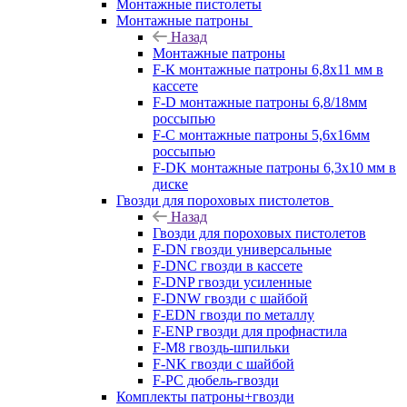
Монтажные пистолеты
Монтажные патроны
Назад
Монтажные патроны
F-К монтажные патроны 6,8х11 мм в
кассете
F-D монтажные патроны 6,8/18мм
россыпью
F-C монтажные патроны 5,6х16мм
россыпью
F-DK монтажные патроны 6,3х10 мм в
диске
Гвозди для пороховых пистолетов
Назад
Гвозди для пороховых пистолетов
F-DN гвозди универсальные
F-DNC гвозди в кассете
F-DNP гвозди усиленные
F-DNW гвозди с шайбой
F-EDN гвозди по металлу
F-ENP гвозди для профнастила
F-M8 гвоздь-шпильки
F-NK гвозди с шайбой
F-PC дюбель-гвозди
Комплекты патроны+гвозди