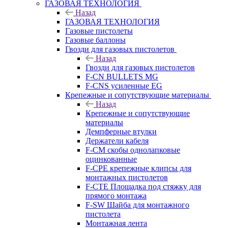
ГАЗОВАЯ ТЕХНОЛОГИЯ
Назад
ГАЗОВАЯ ТЕХНОЛОГИЯ
Газовые пистолеты
Газовые баллоны
Гвозди для газовых пистолетов
Назад
Гвозди для газовых пистолетов
F-CN BULLETS MG
F-CNS усиленные EG
Крепежные и сопутствующие материалы
Назад
Крепежные и сопутствующие
материалы
Демпферные втулки
Держатели кабеля
F-CM скобы однолапковые
оцинкованные
F-CPE крепежные клипсы для
монтажных пистолетов
F-CTE Площадка под стяжку для
прямого монтажа
F-SW Шайба для монтажного
пистолета
Монтажная лента