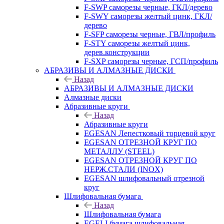
F-SWP саморезы черные, ГКЛ/дерево
F-SWY саморезы желтый цинк, ГКЛ/
дерево
F-SFP саморезы черные, ГВЛ/профиль
F-STY саморезы желтый цинк,
дерев.конструкции
F-SXP саморезы черные, ГСП/профиль
АБРАЗИВЫ И АЛМАЗНЫЕ ДИСКИ
Назад
АБРАЗИВЫ И АЛМАЗНЫЕ ДИСКИ
Алмазные диски
Абразивные круги
Назад
Абразивные круги
EGESAN Лепестковый торцевой круг
EGESAN ОТРЕЗНОЙ КРУГ ПО
МЕТАЛЛУ (STEEL)
EGESAN ОТРЕЗНОЙ КРУГ ПО
НЕРЖ.СТАЛИ (INOX)
EGESAN шлифовальный отрезной
круг
Шлифовальная бумага
Назад
Шлифовальная бумага
EGELI бумага шлифовальная