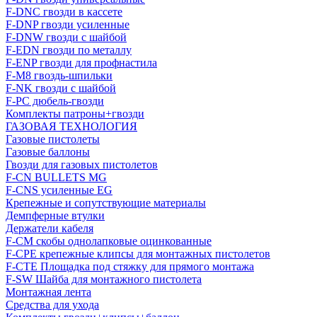
F-DNC гвозди в кассете
F-DNP гвозди усиленные
F-DNW гвозди с шайбой
F-EDN гвозди по металлу
F-ENP гвозди для профнастила
F-M8 гвоздь-шпильки
F-NK гвозди с шайбой
F-PC дюбель-гвозди
Комплекты патроны+гвозди
ГАЗОВАЯ ТЕХНОЛОГИЯ
Газовые пистолеты
Газовые баллоны
Гвозди для газовых пистолетов
F-CN BULLETS MG
F-CNS усиленные EG
Крепежные и сопутствующие материалы
Демпферные втулки
Держатели кабеля
F-CM скобы однолапковые оцинкованные
F-CPE крепежные клипсы для монтажных пистолетов
F-CTE Площадка под стяжку для прямого монтажа
F-SW Шайба для монтажного пистолета
Монтажная лента
Средства для ухода