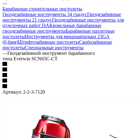
—
Барабанные строительные пистолеты
Гвоздезабивные инструменты 34 градус
Гвоздезабивные
инструменты 21 градус
Гвоздезабивные инструменты для
отделочных работ DA
Кровельные барабанные
гвоздезабивные инструменты
Барабанные паллетные
пистолеты
Инструменты для микрошпильки 23GA
(0,6мм)
Штифтозабивные пистолеты
Скобозабивные
пистолеты
Специальные инструменты
—
Гвоздезабивной инструмент барабанного
типа Everwin SCN65C-CT
Артикул:
2-2-3-7120