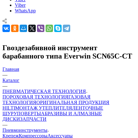
Viber
WhatsApp
Гвоздезабивной инструмент
барабанного типа Everwin SCN65C-CT
Главная
—
Каталог
—
ПНЕВМАТИЧЕСКАЯ ТЕХНОЛОГИЯ
ПОРОХОВАЯ ТЕХНОЛОГИЯ
ГАЗОВАЯ
ТЕХНОЛОГИЯ
ОРИГИНАЛЬНАЯ ПРОДУКЦИЯ
HILTI
МОНТАЖ УТЕПЛИТЕЛЯ
ЛЕНТОЧНЫЕ
ШУРУПОВЕРТЫ
АБРАЗИВЫ И АЛМАЗНЫЕ
ДИСКИ
ЗАПЧАСТИ
—
Пневмоинструменты
Крепеж
Компрессоры
Аксессуары