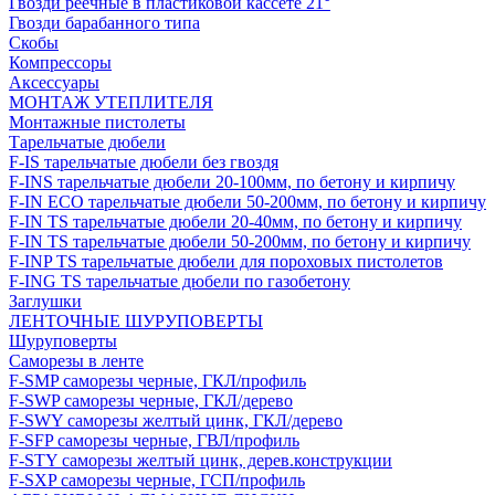
Гвозди реечные в пластиковой кассете 21°
Гвозди барабанного типа
Скобы
Компрессоры
Аксессуары
МОНТАЖ УТЕПЛИТЕЛЯ
Монтажные пистолеты
Тарельчатые дюбели
F-IS тарельчатые дюбели без гвоздя
F-INS тарельчатые дюбели 20-100мм, по бетону и кирпичу
F-IN ECO тарельчатые дюбели 50-200мм, по бетону и кирпичу
F-IN TS тарельчатые дюбели 20-40мм, по бетону и кирпичу
F-IN TS тарельчатые дюбели 50-200мм, по бетону и кирпичу
F-INP TS тарельчатые дюбели для пороховых пистолетов
F-ING TS тарельчатые дюбели по газобетону
Заглушки
ЛЕНТОЧНЫЕ ШУРУПОВЕРТЫ
Шуруповерты
Саморезы в ленте
F-SMP саморезы черные, ГКЛ/профиль
F-SWP саморезы черные, ГКЛ/дерево
F-SWY саморезы желтый цинк, ГКЛ/дерево
F-SFP саморезы черные, ГВЛ/профиль
F-STY саморезы желтый цинк, дерев.конструкции
F-SXP саморезы черные, ГСП/профиль