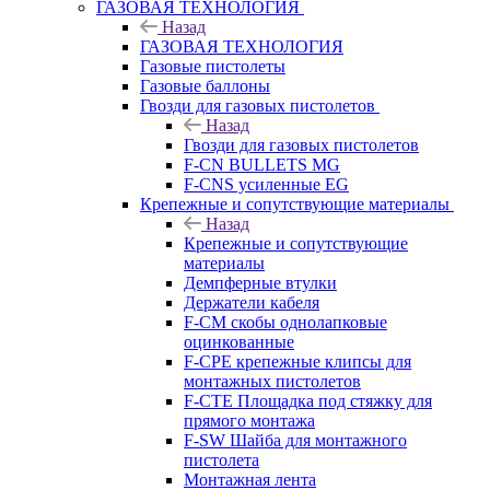
ГАЗОВАЯ ТЕХНОЛОГИЯ
Назад
ГАЗОВАЯ ТЕХНОЛОГИЯ
Газовые пистолеты
Газовые баллоны
Гвозди для газовых пистолетов
Назад
Гвозди для газовых пистолетов
F-CN BULLETS MG
F-CNS усиленные EG
Крепежные и сопутствующие материалы
Назад
Крепежные и сопутствующие
материалы
Демпферные втулки
Держатели кабеля
F-CM скобы однолапковые
оцинкованные
F-CPE крепежные клипсы для
монтажных пистолетов
F-CTE Площадка под стяжку для
прямого монтажа
F-SW Шайба для монтажного
пистолета
Монтажная лента