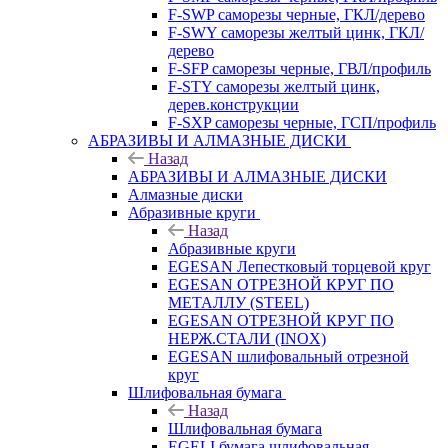
F-SWP саморезы черные, ГКЛ/дерево
F-SWY саморезы желтый цинк, ГКЛ/
дерево
F-SFP саморезы черные, ГВЛ/профиль
F-STY саморезы желтый цинк,
дерев.конструкции
F-SXP саморезы черные, ГСП/профиль
АБРАЗИВЫ И АЛМАЗНЫЕ ДИСКИ
Назад
АБРАЗИВЫ И АЛМАЗНЫЕ ДИСКИ
Алмазные диски
Абразивные круги
Назад
Абразивные круги
EGESAN Лепестковый торцевой круг
EGESAN ОТРЕЗНОЙ КРУГ ПО
МЕТАЛЛУ (STEEL)
EGESAN ОТРЕЗНОЙ КРУГ ПО
НЕРЖ.СТАЛИ (INOX)
EGESAN шлифовальный отрезной
круг
Шлифовальная бумага
Назад
Шлифовальная бумага
EGELI бумага шлифовальная