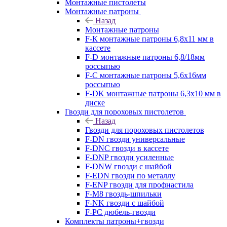
Монтажные пистолеты
Монтажные патроны
Назад
Монтажные патроны
F-К монтажные патроны 6,8х11 мм в
кассете
F-D монтажные патроны 6,8/18мм
россыпью
F-C монтажные патроны 5,6х16мм
россыпью
F-DK монтажные патроны 6,3х10 мм в
диске
Гвозди для пороховых пистолетов
Назад
Гвозди для пороховых пистолетов
F-DN гвозди универсальные
F-DNC гвозди в кассете
F-DNP гвозди усиленные
F-DNW гвозди с шайбой
F-EDN гвозди по металлу
F-ENP гвозди для профнастила
F-M8 гвоздь-шпильки
F-NK гвозди с шайбой
F-PC дюбель-гвозди
Комплекты патроны+гвозди