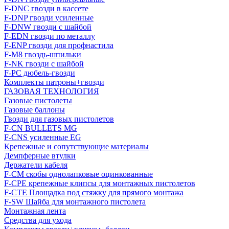
F-DNC гвозди в кассете
F-DNP гвозди усиленные
F-DNW гвозди с шайбой
F-EDN гвозди по металлу
F-ENP гвозди для профнастила
F-M8 гвоздь-шпильки
F-NK гвозди с шайбой
F-PC дюбель-гвозди
Комплекты патроны+гвозди
ГАЗОВАЯ ТЕХНОЛОГИЯ
Газовые пистолеты
Газовые баллоны
Гвозди для газовых пистолетов
F-CN BULLETS MG
F-CNS усиленные EG
Крепежные и сопутствующие материалы
Демпферные втулки
Держатели кабеля
F-CM скобы однолапковые оцинкованные
F-CPE крепежные клипсы для монтажных пистолетов
F-CTE Площадка под стяжку для прямого монтажа
F-SW Шайба для монтажного пистолета
Монтажная лента
Средства для ухода