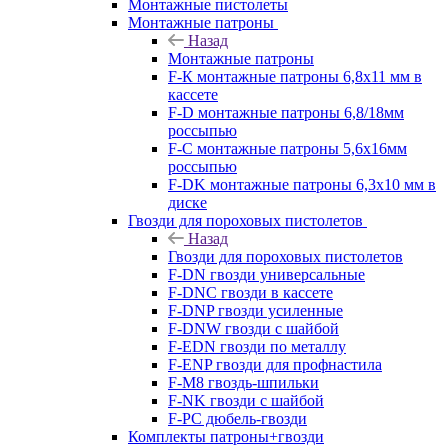
Монтажные пистолеты
Монтажные патроны
Назад
Монтажные патроны
F-К монтажные патроны 6,8х11 мм в
кассете
F-D монтажные патроны 6,8/18мм
россыпью
F-C монтажные патроны 5,6х16мм
россыпью
F-DK монтажные патроны 6,3х10 мм в
диске
Гвозди для пороховых пистолетов
Назад
Гвозди для пороховых пистолетов
F-DN гвозди универсальные
F-DNC гвозди в кассете
F-DNP гвозди усиленные
F-DNW гвозди с шайбой
F-EDN гвозди по металлу
F-ENP гвозди для профнастила
F-M8 гвоздь-шпильки
F-NK гвозди с шайбой
F-PC дюбель-гвозди
Комплекты патроны+гвозди