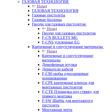
ГАЗОВАЯ ТЕХНОЛОГИЯ
Назад
ГАЗОВАЯ ТЕХНОЛОГИЯ
Газовые пистолеты
Газовые баллоны
Гвозди для газовых пистолетов
Назад
Гвозди для газовых пистолетов
F-CN BULLETS MG
F-CNS усиленные EG
Крепежные и сопутствующие материалы
Назад
Крепежные и сопутствующие
материалы
Демпферные втулки
Держатели кабеля
F-CM скобы однолапковые
оцинкованные
F-CPE крепежные клипсы для
монтажных пистолетов
F-CTE Площадка под стяжку для
прямого монтажа
F-SW Шайба для монтажного
пистолета
Монтажная лента