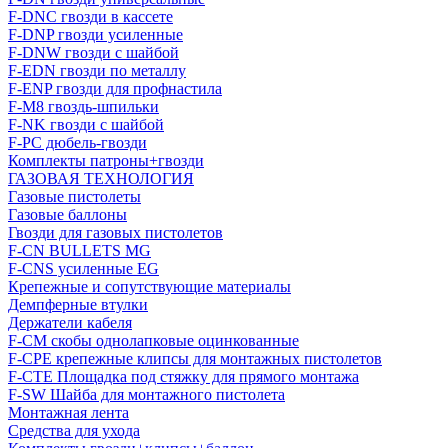
F-DNC гвозди в кассете
F-DNP гвозди усиленные
F-DNW гвозди с шайбой
F-EDN гвозди по металлу
F-ENP гвозди для профнастила
F-M8 гвоздь-шпильки
F-NK гвозди с шайбой
F-PC дюбель-гвозди
Комплекты патроны+гвозди
ГАЗОВАЯ ТЕХНОЛОГИЯ
Газовые пистолеты
Газовые баллоны
Гвозди для газовых пистолетов
F-CN BULLETS MG
F-CNS усиленные EG
Крепежные и сопутствующие материалы
Демпферные втулки
Держатели кабеля
F-CM скобы однолапковые оцинкованные
F-CPE крепежные клипсы для монтажных пистолетов
F-CTE Площадка под стяжку для прямого монтажа
F-SW Шайба для монтажного пистолета
Монтажная лента
Средства для ухода