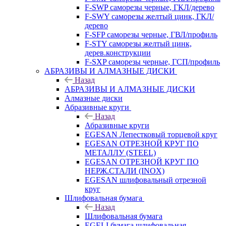
F-SWP саморезы черные, ГКЛ/дерево
F-SWY саморезы желтый цинк, ГКЛ/
дерево
F-SFP саморезы черные, ГВЛ/профиль
F-STY саморезы желтый цинк,
дерев.конструкции
F-SXP саморезы черные, ГСП/профиль
АБРАЗИВЫ И АЛМАЗНЫЕ ДИСКИ
Назад
АБРАЗИВЫ И АЛМАЗНЫЕ ДИСКИ
Алмазные диски
Абразивные круги
Назад
Абразивные круги
EGESAN Лепестковый торцевой круг
EGESAN ОТРЕЗНОЙ КРУГ ПО
МЕТАЛЛУ (STEEL)
EGESAN ОТРЕЗНОЙ КРУГ ПО
НЕРЖ.СТАЛИ (INOX)
EGESAN шлифовальный отрезной
круг
Шлифовальная бумага
Назад
Шлифовальная бумага
EGELI бумага шлифовальная