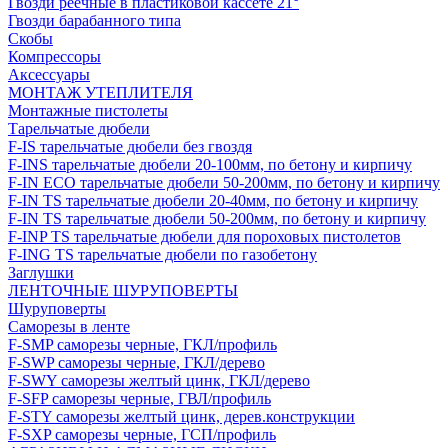
Гвозди реечные в пластиковой кассете 21°
Гвозди барабанного типа
Скобы
Компрессоры
Аксессуары
МОНТАЖ УТЕПЛИТЕЛЯ
Монтажные пистолеты
Тарельчатые дюбели
F-IS тарельчатые дюбели без гвоздя
F-INS тарельчатые дюбели 20-100мм, по бетону и кирпичу
F-IN ECO тарельчатые дюбели 50-200мм, по бетону и кирпичу
F-IN TS тарельчатые дюбели 20-40мм, по бетону и кирпичу
F-IN TS тарельчатые дюбели 50-200мм, по бетону и кирпичу
F-INP TS тарельчатые дюбели для пороховых пистолетов
F-ING TS тарельчатые дюбели по газобетону
Заглушки
ЛЕНТОЧНЫЕ ШУРУПОВЕРТЫ
Шуруповерты
Саморезы в ленте
F-SMP саморезы черные, ГКЛ/профиль
F-SWP саморезы черные, ГКЛ/дерево
F-SWY саморезы желтый цинк, ГКЛ/дерево
F-SFP саморезы черные, ГВЛ/профиль
F-STY саморезы желтый цинк, дерев.конструкции
F-SXP саморезы черные, ГСП/профиль