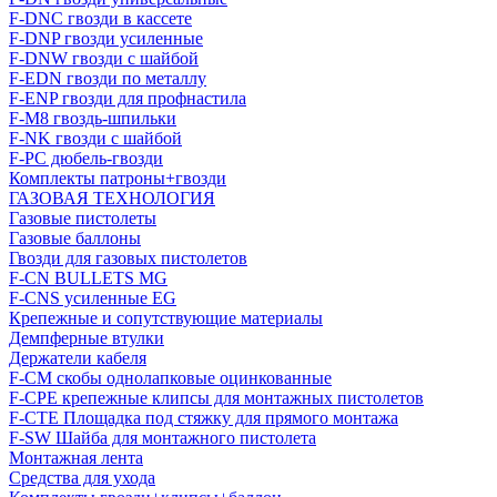
F-DNC гвозди в кассете
F-DNP гвозди усиленные
F-DNW гвозди с шайбой
F-EDN гвозди по металлу
F-ENP гвозди для профнастила
F-M8 гвоздь-шпильки
F-NK гвозди с шайбой
F-PC дюбель-гвозди
Комплекты патроны+гвозди
ГАЗОВАЯ ТЕХНОЛОГИЯ
Газовые пистолеты
Газовые баллоны
Гвозди для газовых пистолетов
F-CN BULLETS MG
F-CNS усиленные EG
Крепежные и сопутствующие материалы
Демпферные втулки
Держатели кабеля
F-CM скобы однолапковые оцинкованные
F-CPE крепежные клипсы для монтажных пистолетов
F-CTE Площадка под стяжку для прямого монтажа
F-SW Шайба для монтажного пистолета
Монтажная лента
Средства для ухода