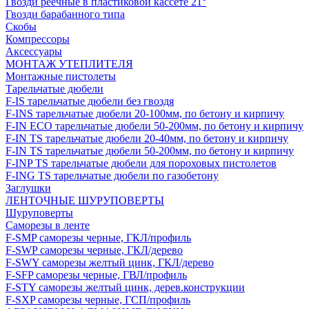
Гвозди реечные в пластиковой кассете 21°
Гвозди барабанного типа
Скобы
Компрессоры
Аксессуары
МОНТАЖ УТЕПЛИТЕЛЯ
Монтажные пистолеты
Тарельчатые дюбели
F-IS тарельчатые дюбели без гвоздя
F-INS тарельчатые дюбели 20-100мм, по бетону и кирпичу
F-IN ECO тарельчатые дюбели 50-200мм, по бетону и кирпичу
F-IN TS тарельчатые дюбели 20-40мм, по бетону и кирпичу
F-IN TS тарельчатые дюбели 50-200мм, по бетону и кирпичу
F-INP TS тарельчатые дюбели для пороховых пистолетов
F-ING TS тарельчатые дюбели по газобетону
Заглушки
ЛЕНТОЧНЫЕ ШУРУПОВЕРТЫ
Шуруповерты
Саморезы в ленте
F-SMP саморезы черные, ГКЛ/профиль
F-SWP саморезы черные, ГКЛ/дерево
F-SWY саморезы желтый цинк, ГКЛ/дерево
F-SFP саморезы черные, ГВЛ/профиль
F-STY саморезы желтый цинк, дерев.конструкции
F-SXP саморезы черные, ГСП/профиль