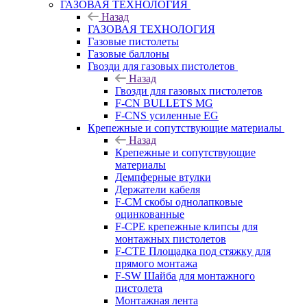
ГАЗОВАЯ ТЕХНОЛОГИЯ
Назад
ГАЗОВАЯ ТЕХНОЛОГИЯ
Газовые пистолеты
Газовые баллоны
Гвозди для газовых пистолетов
Назад
Гвозди для газовых пистолетов
F-CN BULLETS MG
F-CNS усиленные EG
Крепежные и сопутствующие материалы
Назад
Крепежные и сопутствующие
материалы
Демпферные втулки
Держатели кабеля
F-CM скобы однолапковые
оцинкованные
F-CPE крепежные клипсы для
монтажных пистолетов
F-CTE Площадка под стяжку для
прямого монтажа
F-SW Шайба для монтажного
пистолета
Монтажная лента