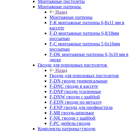
Монтажные пистолеты
Монтажные патроны
Назад
Монтажные патроны
F-К монтажные патроны 6,8х11 мм в
кассете
F-D монтажные патроны 6,8/18мм
россыпью
F-C монтажные патроны 5,6х16мм
россыпью
F-DK монтажные патроны 6,3х10 мм в
диске
Гвозди для пороховых пистолетов
Назад
Гвозди для пороховых пистолетов
F-DN гвозди универсальные
F-DNC гвозди в кассете
F-DNP гвозди усиленные
F-DNW гвозди с шайбой
F-EDN гвозди по металлу
F-ENP гвозди для профнастила
F-M8 гвоздь-шпильки
F-NK гвозди с шайбой
F-PC дюбель-гвозди
Комплекты патроны+гвозди