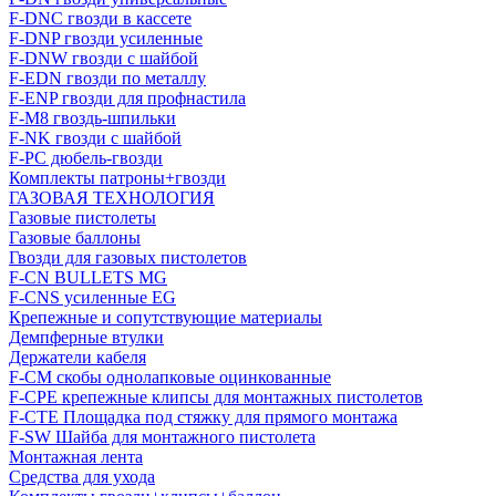
F-DNC гвозди в кассете
F-DNP гвозди усиленные
F-DNW гвозди с шайбой
F-EDN гвозди по металлу
F-ENP гвозди для профнастила
F-M8 гвоздь-шпильки
F-NK гвозди с шайбой
F-PC дюбель-гвозди
Комплекты патроны+гвозди
ГАЗОВАЯ ТЕХНОЛОГИЯ
Газовые пистолеты
Газовые баллоны
Гвозди для газовых пистолетов
F-CN BULLETS MG
F-CNS усиленные EG
Крепежные и сопутствующие материалы
Демпферные втулки
Держатели кабеля
F-CM скобы однолапковые оцинкованные
F-CPE крепежные клипсы для монтажных пистолетов
F-CTE Площадка под стяжку для прямого монтажа
F-SW Шайба для монтажного пистолета
Монтажная лента
Средства для ухода