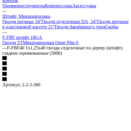
Крепеж
Пневмоинструменты
Компрессоры
Аксессуары
—
Штифт, Микрошпилька
Гвозди реечные 34°
Гвозди отделочные DA, 34°
Гвозди реечные
в пластиковой кассете 21°
Гвозди барабанного типа
Скобы
—
F-FBF штифт 18GA
Гвозди ST
Микрошпилька Omer Pins 6
—
F-FBF40 1х1,25х40 гвозди отделочные по дереву (штифт)
гладкие оцинкованные (5000)
Артикул:
2-2-3-360