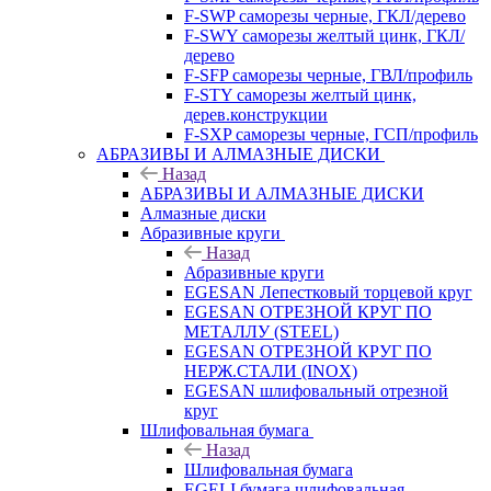
F-SWP саморезы черные, ГКЛ/дерево
F-SWY саморезы желтый цинк, ГКЛ/
дерево
F-SFP саморезы черные, ГВЛ/профиль
F-STY саморезы желтый цинк,
дерев.конструкции
F-SXP саморезы черные, ГСП/профиль
АБРАЗИВЫ И АЛМАЗНЫЕ ДИСКИ
Назад
АБРАЗИВЫ И АЛМАЗНЫЕ ДИСКИ
Алмазные диски
Абразивные круги
Назад
Абразивные круги
EGESAN Лепестковый торцевой круг
EGESAN ОТРЕЗНОЙ КРУГ ПО
МЕТАЛЛУ (STEEL)
EGESAN ОТРЕЗНОЙ КРУГ ПО
НЕРЖ.СТАЛИ (INOX)
EGESAN шлифовальный отрезной
круг
Шлифовальная бумага
Назад
Шлифовальная бумага
EGELI бумага шлифовальная