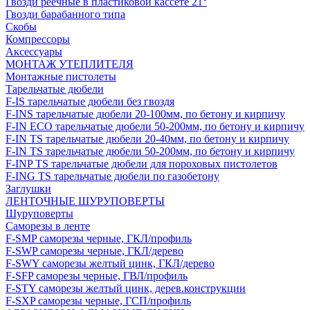
Гвозди реечные в пластиковой кассете 21°
Гвозди барабанного типа
Скобы
Компрессоры
Аксессуары
МОНТАЖ УТЕПЛИТЕЛЯ
Монтажные пистолеты
Тарельчатые дюбели
F-IS тарельчатые дюбели без гвоздя
F-INS тарельчатые дюбели 20-100мм, по бетону и кирпичу
F-IN ECO тарельчатые дюбели 50-200мм, по бетону и кирпичу
F-IN TS тарельчатые дюбели 20-40мм, по бетону и кирпичу
F-IN TS тарельчатые дюбели 50-200мм, по бетону и кирпичу
F-INP TS тарельчатые дюбели для пороховых пистолетов
F-ING TS тарельчатые дюбели по газобетону
Заглушки
ЛЕНТОЧНЫЕ ШУРУПОВЕРТЫ
Шуруповерты
Саморезы в ленте
F-SMP саморезы черные, ГКЛ/профиль
F-SWP саморезы черные, ГКЛ/дерево
F-SWY саморезы желтый цинк, ГКЛ/дерево
F-SFP саморезы черные, ГВЛ/профиль
F-STY саморезы желтый цинк, дерев.конструкции
F-SXP саморезы черные, ГСП/профиль