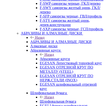
F-SWP саморезы черные, ГКЛ/дерево
F-SWY саморезы желтый цинк, ГКЛ/
дерево
F-SFP саморезы черные, ГВЛ/профиль
F-STY саморезы желтый цинк,
дерев.конструкции
F-SXP саморезы черные, ГСП/профиль
АБРАЗИВЫ И АЛМАЗНЫЕ ДИСКИ
Назад
АБРАЗИВЫ И АЛМАЗНЫЕ ДИСКИ
Алмазные диски
Абразивные круги
Назад
Абразивные круги
EGESAN Лепестковый торцевой круг
EGESAN ОТРЕЗНОЙ КРУГ ПО
МЕТАЛЛУ (STEEL)
EGESAN ОТРЕЗНОЙ КРУГ ПО
НЕРЖ.СТАЛИ (INOX)
EGESAN шлифовальный отрезной
круг
Шлифовальная бумага
Назад
Шлифовальная бумага
EGELI бумага шлифовальная