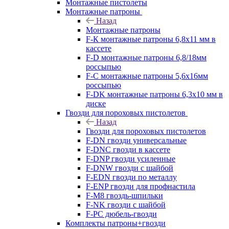
Монтажные пистолеты
Монтажные патроны
Назад
Монтажные патроны
F-К монтажные патроны 6,8х11 мм в
кассете
F-D монтажные патроны 6,8/18мм
россыпью
F-C монтажные патроны 5,6х16мм
россыпью
F-DK монтажные патроны 6,3х10 мм в
диске
Гвозди для пороховых пистолетов
Назад
Гвозди для пороховых пистолетов
F-DN гвозди универсальные
F-DNC гвозди в кассете
F-DNP гвозди усиленные
F-DNW гвозди с шайбой
F-EDN гвозди по металлу
F-ENP гвозди для профнастила
F-M8 гвоздь-шпильки
F-NK гвозди с шайбой
F-PC дюбель-гвозди
Комплекты патроны+гвозди