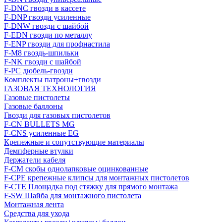
F-DNC гвозди в кассете
F-DNP гвозди усиленные
F-DNW гвозди с шайбой
F-EDN гвозди по металлу
F-ENP гвозди для профнастила
F-M8 гвоздь-шпильки
F-NK гвозди с шайбой
F-PC дюбель-гвозди
Комплекты патроны+гвозди
ГАЗОВАЯ ТЕХНОЛОГИЯ
Газовые пистолеты
Газовые баллоны
Гвозди для газовых пистолетов
F-CN BULLETS MG
F-CNS усиленные EG
Крепежные и сопутствующие материалы
Демпферные втулки
Держатели кабеля
F-CM скобы однолапковые оцинкованные
F-CPE крепежные клипсы для монтажных пистолетов
F-CTE Площадка под стяжку для прямого монтажа
F-SW Шайба для монтажного пистолета
Монтажная лента
Средства для ухода