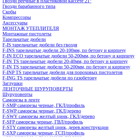
Гвозди реечные в пластиковой кассете 21°
Гвозди барабанного типа
Скобы
Компрессоры
Аксессуары
МОНТАЖ УТЕПЛИТЕЛЯ
Монтажные пистолеты
Тарельчатые дюбели
F-IS тарельчатые дюбели без гвоздя
F-INS тарельчатые дюбели 20-100мм, по бетону и кирпичу
F-IN ECO тарельчатые дюбели 50-200мм, по бетону и кирпичу
F-IN TS тарельчатые дюбели 20-40мм, по бетону и кирпичу
F-IN TS тарельчатые дюбели 50-200мм, по бетону и кирпичу
F-INP TS тарельчатые дюбели для пороховых пистолетов
F-ING TS тарельчатые дюбели по газобетону
Заглушки
ЛЕНТОЧНЫЕ ШУРУПОВЕРТЫ
Шуруповерты
Саморезы в ленте
F-SMP саморезы черные, ГКЛ/профиль
F-SWP саморезы черные, ГКЛ/дерево
F-SWY саморезы желтый цинк, ГКЛ/дерево
F-SFP саморезы черные, ГВЛ/профиль
F-STY саморезы желтый цинк, дерев.конструкции
F-SXP саморезы черные, ГСП/профиль