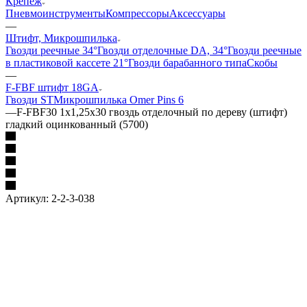
Крепеж
Пневмоинструменты
Компрессоры
Аксессуары
—
Штифт, Микрошпилька
Гвозди реечные 34°
Гвозди отделочные DA, 34°
Гвозди реечные
в пластиковой кассете 21°
Гвозди барабанного типа
Скобы
—
F-FBF штифт 18GA
Гвозди ST
Микрошпилька Omer Pins 6
—
F-FBF30 1х1,25х30 гвоздь отделочный по дереву (штифт)
гладкий оцинкованный (5700)
Артикул:
2-2-3-038