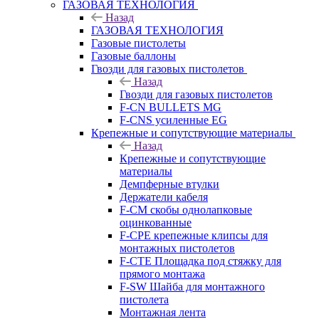
ГАЗОВАЯ ТЕХНОЛОГИЯ
Назад
ГАЗОВАЯ ТЕХНОЛОГИЯ
Газовые пистолеты
Газовые баллоны
Гвозди для газовых пистолетов
Назад
Гвозди для газовых пистолетов
F-CN BULLETS MG
F-CNS усиленные EG
Крепежные и сопутствующие материалы
Назад
Крепежные и сопутствующие
материалы
Демпферные втулки
Держатели кабеля
F-CM скобы однолапковые
оцинкованные
F-CPE крепежные клипсы для
монтажных пистолетов
F-CTE Площадка под стяжку для
прямого монтажа
F-SW Шайба для монтажного
пистолета
Монтажная лента