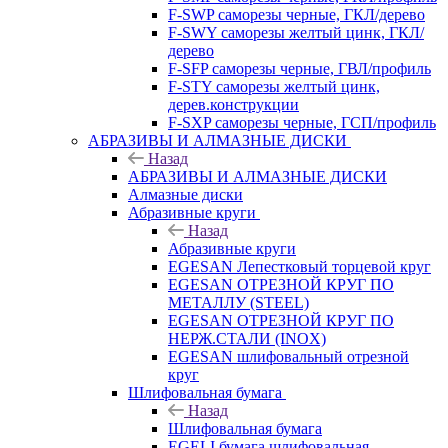
F-SWP саморезы черные, ГКЛ/дерево
F-SWY саморезы желтый цинк, ГКЛ/
дерево
F-SFP саморезы черные, ГВЛ/профиль
F-STY саморезы желтый цинк,
дерев.конструкции
F-SXP саморезы черные, ГСП/профиль
АБРАЗИВЫ И АЛМАЗНЫЕ ДИСКИ
Назад
АБРАЗИВЫ И АЛМАЗНЫЕ ДИСКИ
Алмазные диски
Абразивные круги
Назад
Абразивные круги
EGESAN Лепестковый торцевой круг
EGESAN ОТРЕЗНОЙ КРУГ ПО
МЕТАЛЛУ (STEEL)
EGESAN ОТРЕЗНОЙ КРУГ ПО
НЕРЖ.СТАЛИ (INOX)
EGESAN шлифовальный отрезной
круг
Шлифовальная бумага
Назад
Шлифовальная бумага
EGELI бумага шлифовальная