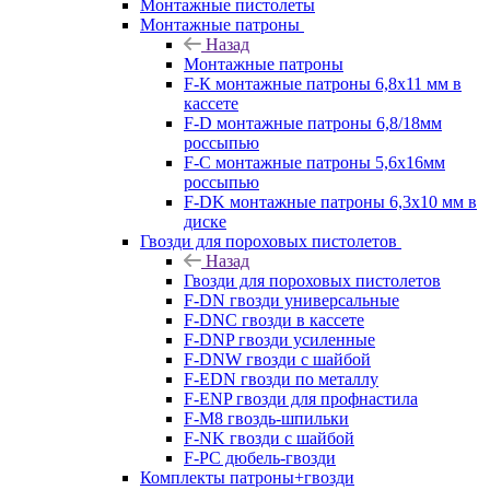
Монтажные пистолеты
Монтажные патроны
Назад
Монтажные патроны
F-К монтажные патроны 6,8х11 мм в
кассете
F-D монтажные патроны 6,8/18мм
россыпью
F-C монтажные патроны 5,6х16мм
россыпью
F-DK монтажные патроны 6,3х10 мм в
диске
Гвозди для пороховых пистолетов
Назад
Гвозди для пороховых пистолетов
F-DN гвозди универсальные
F-DNC гвозди в кассете
F-DNP гвозди усиленные
F-DNW гвозди с шайбой
F-EDN гвозди по металлу
F-ENP гвозди для профнастила
F-M8 гвоздь-шпильки
F-NK гвозди с шайбой
F-PC дюбель-гвозди
Комплекты патроны+гвозди