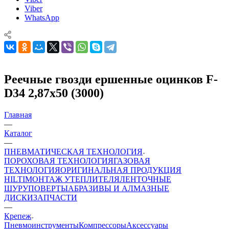
Viber
WhatsApp
Реечные гвозди ершенные оцинков F-
D34 2,87х50 (3000)
Главная
—
Каталог
—
ПНЕВМАТИЧЕСКАЯ ТЕХНОЛОГИЯ
ПОРОХОВАЯ ТЕХНОЛОГИЯ
ГАЗОВАЯ
ТЕХНОЛОГИЯ
ОРИГИНАЛЬНАЯ ПРОДУКЦИЯ
HILTI
МОНТАЖ УТЕПЛИТЕЛЯ
ЛЕНТОЧНЫЕ
ШУРУПОВЕРТЫ
АБРАЗИВЫ И АЛМАЗНЫЕ
ДИСКИ
ЗАПЧАСТИ
—
Крепеж
Пневмоинструменты
Компрессоры
Аксессуары