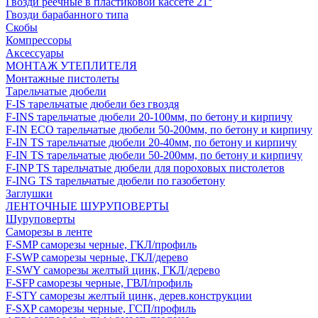
Гвозди реечные в пластиковой кассете 21°
Гвозди барабанного типа
Скобы
Компрессоры
Аксессуары
МОНТАЖ УТЕПЛИТЕЛЯ
Монтажные пистолеты
Тарельчатые дюбели
F-IS тарельчатые дюбели без гвоздя
F-INS тарельчатые дюбели 20-100мм, по бетону и кирпичу
F-IN ECO тарельчатые дюбели 50-200мм, по бетону и кирпичу
F-IN TS тарельчатые дюбели 20-40мм, по бетону и кирпичу
F-IN TS тарельчатые дюбели 50-200мм, по бетону и кирпичу
F-INP TS тарельчатые дюбели для пороховых пистолетов
F-ING TS тарельчатые дюбели по газобетону
Заглушки
ЛЕНТОЧНЫЕ ШУРУПОВЕРТЫ
Шуруповерты
Саморезы в ленте
F-SMP саморезы черные, ГКЛ/профиль
F-SWP саморезы черные, ГКЛ/дерево
F-SWY саморезы желтый цинк, ГКЛ/дерево
F-SFP саморезы черные, ГВЛ/профиль
F-STY саморезы желтый цинк, дерев.конструкции
F-SXP саморезы черные, ГСП/профиль