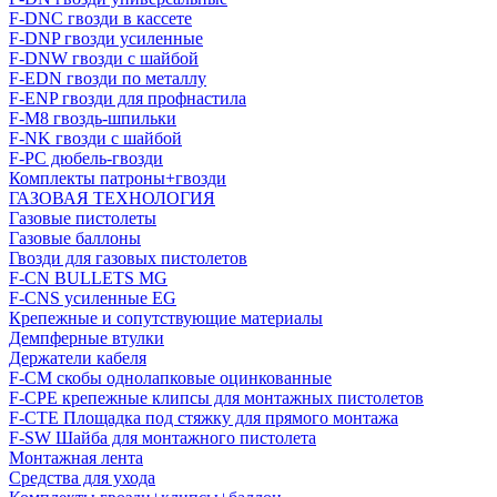
F-DNC гвозди в кассете
F-DNP гвозди усиленные
F-DNW гвозди с шайбой
F-EDN гвозди по металлу
F-ENP гвозди для профнастила
F-M8 гвоздь-шпильки
F-NK гвозди с шайбой
F-PC дюбель-гвозди
Комплекты патроны+гвозди
ГАЗОВАЯ ТЕХНОЛОГИЯ
Газовые пистолеты
Газовые баллоны
Гвозди для газовых пистолетов
F-CN BULLETS MG
F-CNS усиленные EG
Крепежные и сопутствующие материалы
Демпферные втулки
Держатели кабеля
F-CM скобы однолапковые оцинкованные
F-CPE крепежные клипсы для монтажных пистолетов
F-CTE Площадка под стяжку для прямого монтажа
F-SW Шайба для монтажного пистолета
Монтажная лента
Средства для ухода