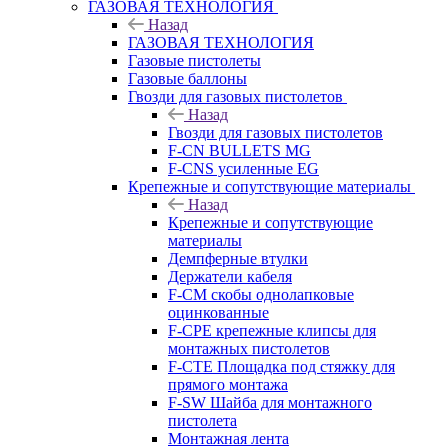
ГАЗОВАЯ ТЕХНОЛОГИЯ
Назад
ГАЗОВАЯ ТЕХНОЛОГИЯ
Газовые пистолеты
Газовые баллоны
Гвозди для газовых пистолетов
Назад
Гвозди для газовых пистолетов
F-CN BULLETS MG
F-CNS усиленные EG
Крепежные и сопутствующие материалы
Назад
Крепежные и сопутствующие
материалы
Демпферные втулки
Держатели кабеля
F-CM скобы однолапковые
оцинкованные
F-CPE крепежные клипсы для
монтажных пистолетов
F-CTE Площадка под стяжку для
прямого монтажа
F-SW Шайба для монтажного
пистолета
Монтажная лента