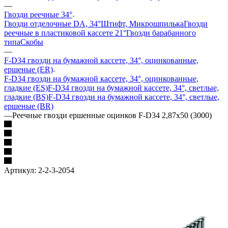
—
Гвозди реечные 34°
Гвозди отделочные DA, 34°
Штифт, Микрошпилька
Гвозди
реечные в пластиковой кассете 21°
Гвозди барабанного
типа
Скобы
—
F-D34 гвозди на бумажной кассете, 34°, оцинкованные,
ершеные (ER)
F-D34 гвозди на бумажной кассете, 34°, оцинкованные,
гладкие (ES)
F-D34 гвозди на бумажной кассете, 34°, светлые,
гладкие (ВS)
F-D34 гвозди на бумажной кассете, 34°, светлые,
ершеные (BR)
—
Реечные гвозди ершенные оцинков F-D34 2,87х50 (3000)
Артикул:
2-2-3-2054