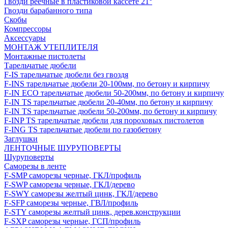
Гвозди реечные в пластиковой кассете 21°
Гвозди барабанного типа
Скобы
Компрессоры
Аксессуары
МОНТАЖ УТЕПЛИТЕЛЯ
Монтажные пистолеты
Тарельчатые дюбели
F-IS тарельчатые дюбели без гвоздя
F-INS тарельчатые дюбели 20-100мм, по бетону и кирпичу
F-IN ECO тарельчатые дюбели 50-200мм, по бетону и кирпичу
F-IN TS тарельчатые дюбели 20-40мм, по бетону и кирпичу
F-IN TS тарельчатые дюбели 50-200мм, по бетону и кирпичу
F-INP TS тарельчатые дюбели для пороховых пистолетов
F-ING TS тарельчатые дюбели по газобетону
Заглушки
ЛЕНТОЧНЫЕ ШУРУПОВЕРТЫ
Шуруповерты
Саморезы в ленте
F-SMP саморезы черные, ГКЛ/профиль
F-SWP саморезы черные, ГКЛ/дерево
F-SWY саморезы желтый цинк, ГКЛ/дерево
F-SFP саморезы черные, ГВЛ/профиль
F-STY саморезы желтый цинк, дерев.конструкции
F-SXP саморезы черные, ГСП/профиль