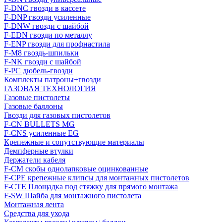
F-DNC гвозди в кассете
F-DNP гвозди усиленные
F-DNW гвозди с шайбой
F-EDN гвозди по металлу
F-ENP гвозди для профнастила
F-M8 гвоздь-шпильки
F-NK гвозди с шайбой
F-PC дюбель-гвозди
Комплекты патроны+гвозди
ГАЗОВАЯ ТЕХНОЛОГИЯ
Газовые пистолеты
Газовые баллоны
Гвозди для газовых пистолетов
F-CN BULLETS MG
F-CNS усиленные EG
Крепежные и сопутствующие материалы
Демпферные втулки
Держатели кабеля
F-CM скобы однолапковые оцинкованные
F-CPE крепежные клипсы для монтажных пистолетов
F-CTE Площадка под стяжку для прямого монтажа
F-SW Шайба для монтажного пистолета
Монтажная лента
Средства для ухода