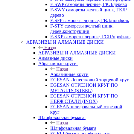
F-SWP саморезы черные, ГКЛ/дерево
F-SWY саморезы желтый цинк, ГКЛ/
дерево
F-SFP саморезы черные, ГВЛ/профиль
F-STY саморезы желтый цинк,
дерев.конструкции
F-SXP саморезы черные, ГСП/профиль
АБРАЗИВЫ И АЛМАЗНЫЕ ДИСКИ
Назад
АБРАЗИВЫ И АЛМАЗНЫЕ ДИСКИ
Алмазные диски
Абразивные круги
Назад
Абразивные круги
EGESAN Лепестковый торцевой круг
EGESAN ОТРЕЗНОЙ КРУГ ПО
МЕТАЛЛУ (STEEL)
EGESAN ОТРЕЗНОЙ КРУГ ПО
НЕРЖ.СТАЛИ (INOX)
EGESAN шлифовальный отрезной
круг
Шлифовальная бумага
Назад
Шлифовальная бумага
EGELI бумага шлифовальная