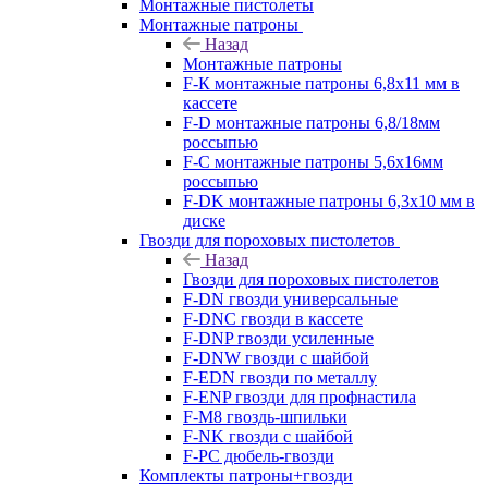
Монтажные пистолеты
Монтажные патроны
Назад
Монтажные патроны
F-К монтажные патроны 6,8х11 мм в
кассете
F-D монтажные патроны 6,8/18мм
россыпью
F-C монтажные патроны 5,6х16мм
россыпью
F-DK монтажные патроны 6,3х10 мм в
диске
Гвозди для пороховых пистолетов
Назад
Гвозди для пороховых пистолетов
F-DN гвозди универсальные
F-DNC гвозди в кассете
F-DNP гвозди усиленные
F-DNW гвозди с шайбой
F-EDN гвозди по металлу
F-ENP гвозди для профнастила
F-M8 гвоздь-шпильки
F-NK гвозди с шайбой
F-PC дюбель-гвозди
Комплекты патроны+гвозди