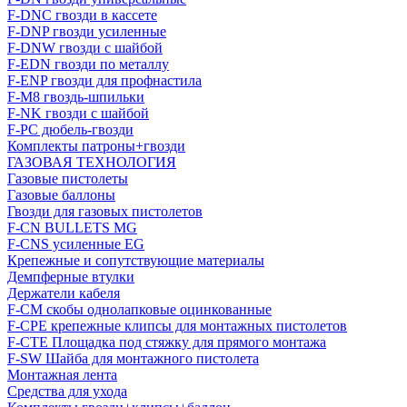
F-DNC гвозди в кассете
F-DNP гвозди усиленные
F-DNW гвозди с шайбой
F-EDN гвозди по металлу
F-ENP гвозди для профнастила
F-M8 гвоздь-шпильки
F-NK гвозди с шайбой
F-PC дюбель-гвозди
Комплекты патроны+гвозди
ГАЗОВАЯ ТЕХНОЛОГИЯ
Газовые пистолеты
Газовые баллоны
Гвозди для газовых пистолетов
F-CN BULLETS MG
F-CNS усиленные EG
Крепежные и сопутствующие материалы
Демпферные втулки
Держатели кабеля
F-CM скобы однолапковые оцинкованные
F-CPE крепежные клипсы для монтажных пистолетов
F-CTE Площадка под стяжку для прямого монтажа
F-SW Шайба для монтажного пистолета
Монтажная лента
Средства для ухода