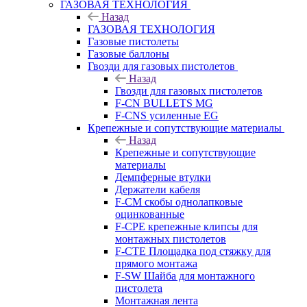
ГАЗОВАЯ ТЕХНОЛОГИЯ
Назад
ГАЗОВАЯ ТЕХНОЛОГИЯ
Газовые пистолеты
Газовые баллоны
Гвозди для газовых пистолетов
Назад
Гвозди для газовых пистолетов
F-CN BULLETS MG
F-CNS усиленные EG
Крепежные и сопутствующие материалы
Назад
Крепежные и сопутствующие
материалы
Демпферные втулки
Держатели кабеля
F-CM скобы однолапковые
оцинкованные
F-CPE крепежные клипсы для
монтажных пистолетов
F-CTE Площадка под стяжку для
прямого монтажа
F-SW Шайба для монтажного
пистолета
Монтажная лента