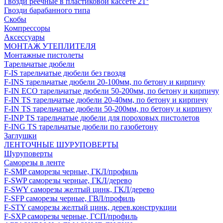
Гвозди реечные в пластиковой кассете 21°
Гвозди барабанного типа
Скобы
Компрессоры
Аксессуары
МОНТАЖ УТЕПЛИТЕЛЯ
Монтажные пистолеты
Тарельчатые дюбели
F-IS тарельчатые дюбели без гвоздя
F-INS тарельчатые дюбели 20-100мм, по бетону и кирпичу
F-IN ECO тарельчатые дюбели 50-200мм, по бетону и кирпичу
F-IN TS тарельчатые дюбели 20-40мм, по бетону и кирпичу
F-IN TS тарельчатые дюбели 50-200мм, по бетону и кирпичу
F-INP TS тарельчатые дюбели для пороховых пистолетов
F-ING TS тарельчатые дюбели по газобетону
Заглушки
ЛЕНТОЧНЫЕ ШУРУПОВЕРТЫ
Шуруповерты
Саморезы в ленте
F-SMP саморезы черные, ГКЛ/профиль
F-SWP саморезы черные, ГКЛ/дерево
F-SWY саморезы желтый цинк, ГКЛ/дерево
F-SFP саморезы черные, ГВЛ/профиль
F-STY саморезы желтый цинк, дерев.конструкции
F-SXP саморезы черные, ГСП/профиль