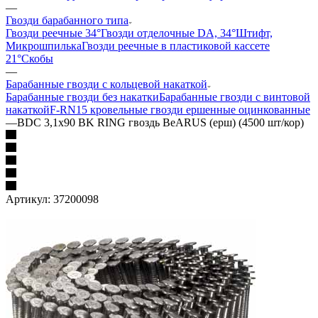
—
Гвозди барабанного типа
Гвозди реечные 34°
Гвозди отделочные DA, 34°
Штифт,
Микрошпилька
Гвозди реечные в пластиковой кассете
21°
Скобы
—
Барабанные гвозди с кольцевой накаткой
Барабанные гвозди без накатки
Барабанные гвозди с винтовой
накаткой
F-RN15 кровельные гвозди ершенные оцинкованные
—
BDC 3,1х90 BK RING гвоздь BeARUS (ерш) (4500 шт/кор)
Артикул:
37200098