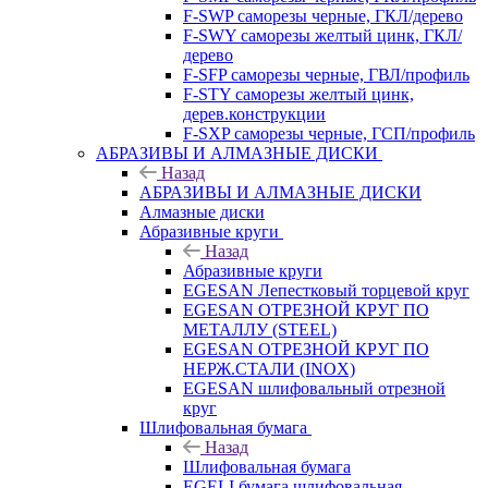
F-SWP саморезы черные, ГКЛ/дерево
F-SWY саморезы желтый цинк, ГКЛ/
дерево
F-SFP саморезы черные, ГВЛ/профиль
F-STY саморезы желтый цинк,
дерев.конструкции
F-SXP саморезы черные, ГСП/профиль
АБРАЗИВЫ И АЛМАЗНЫЕ ДИСКИ
Назад
АБРАЗИВЫ И АЛМАЗНЫЕ ДИСКИ
Алмазные диски
Абразивные круги
Назад
Абразивные круги
EGESAN Лепестковый торцевой круг
EGESAN ОТРЕЗНОЙ КРУГ ПО
МЕТАЛЛУ (STEEL)
EGESAN ОТРЕЗНОЙ КРУГ ПО
НЕРЖ.СТАЛИ (INOX)
EGESAN шлифовальный отрезной
круг
Шлифовальная бумага
Назад
Шлифовальная бумага
EGELI бумага шлифовальная