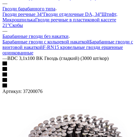
—
Гвозди барабанного типа
Гвозди реечные 34°
Гвозди отделочные DA, 34°
Штифт,
Микрошпилька
Гвозди реечные в пластиковой кассете
21°
Скобы
—
Барабанные гвозди без накатки
Барабанные гвозди с кольцевой накаткой
Барабанные гвозди с
винтовой накаткой
F-RN15 кровельные гвозди ершенные
оцинкованные
—
BDC 3,1x100 BK Гвоздь (гладкий) (3000 шт/кор)
Артикул:
37200076