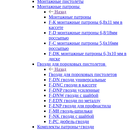
Монтажные пистолеты
Монтажные патроны
Назад
Монтажные патроны
F-К монтажные патроны 6,8х11 мм в
кассете
F-D монтажные патроны 6,8/18мм
россыпью
F-C монтажные патроны 5,6х16мм
россыпью
F-DK монтажные патроны 6,3х10 мм в
диске
Гвозди для пороховых пистолетов
Назад
Гвозди для пороховых пистолетов
F-DN гвозди универсальные
F-DNC гвозди в кассете
F-DNP гвозди усиленные
F-DNW гвозди с шайбой
F-EDN гвозди по металлу
F-ENP гвозди для профнастила
F-M8 гвоздь-шпильки
F-NK гвозди с шайбой
F-PC дюбель-гвозди
Комплекты патроны+гвозди