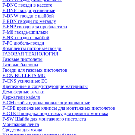
F-DNC гвозди в кассете
F-DNP гвозди усиленные
F-DNW гвозди с шайбой
F-EDN гвозди по металлу
F-ENP гвозди для профнастила
F-M8 гвоздь-шпильки
F-NK гвозди с шайбой
F-PC дюбель-гвозди
Комплекты патроны+гвозди
ГАЗОВАЯ ТЕХНОЛОГИЯ
Газовые пистолеты
Газовые баллоны
Гвозди для газовых пистолетов
F-CN BULLETS MG
F-CNS усиленные EG
Крепежные и сопутствующие материалы
Демпферные втулки
Держатели кабеля
F-CM скобы однолапковые оцинкованные
F-CPE крепежные клипсы для монтажных пистолетов
F-CTE Площадка под стяжку для прямого монтажа
F-SW Шайба для монтажного пистолета
Монтажная лента
Средства для ухода