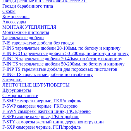
Гвозди реечные в пластиковой кассете 21°
Гвозди барабанного типа
Скобы
Компрессоры
Аксессуары
МОНТАЖ УТЕПЛИТЕЛЯ
Монтажные пистолеты
Тарельчатые дюбели
F-IS тарельчатые дюбели без гвоздя
F-INS тарельчатые дюбели 20-100мм, по бетону и кирпичу
F-IN ECO тарельчатые дюбели 50-200мм, по бетону и кирпичу
F-IN TS тарельчатые дюбели 20-40мм, по бетону и кирпичу
F-IN TS тарельчатые дюбели 50-200мм, по бетону и кирпичу
F-INP TS тарельчатые дюбели для пороховых пистолетов
F-ING TS тарельчатые дюбели по газобетону
Заглушки
ЛЕНТОЧНЫЕ ШУРУПОВЕРТЫ
Шуруповерты
Саморезы в ленте
F-SMP саморезы черные, ГКЛ/профиль
F-SWP саморезы черные, ГКЛ/дерево
F-SWY саморезы желтый цинк, ГКЛ/дерево
F-SFP саморезы черные, ГВЛ/профиль
F-STY саморезы желтый цинк, дерев.конструкции
F-SXP саморезы черные, ГСП/профиль