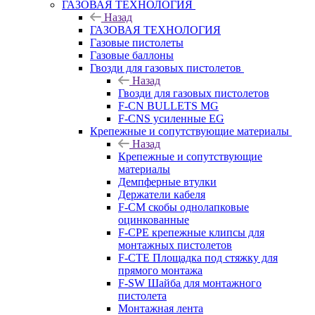
ГАЗОВАЯ ТЕХНОЛОГИЯ
Назад
ГАЗОВАЯ ТЕХНОЛОГИЯ
Газовые пистолеты
Газовые баллоны
Гвозди для газовых пистолетов
Назад
Гвозди для газовых пистолетов
F-CN BULLETS MG
F-CNS усиленные EG
Крепежные и сопутствующие материалы
Назад
Крепежные и сопутствующие
материалы
Демпферные втулки
Держатели кабеля
F-CM скобы однолапковые
оцинкованные
F-CPE крепежные клипсы для
монтажных пистолетов
F-CTE Площадка под стяжку для
прямого монтажа
F-SW Шайба для монтажного
пистолета
Монтажная лента