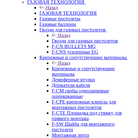
ГАЗОВАЯ ТЕХНОЛОГИЯ
Назад
ГАЗОВАЯ ТЕХНОЛОГИЯ
Газовые пистолеты
Газовые баллоны
Гвозди для газовых пистолетов
Назад
Гвозди для газовых пистолетов
F-CN BULLETS MG
F-CNS усиленные EG
Крепежные и сопутствующие материалы
Назад
Крепежные и сопутствующие
материалы
Демпферные втулки
Держатели кабеля
F-CM скобы однолапковые
оцинкованные
F-CPE крепежные клипсы для
монтажных пистолетов
F-CTE Площадка под стяжку для
прямого монтажа
F-SW Шайба для монтажного
пистолета
Монтажная лента