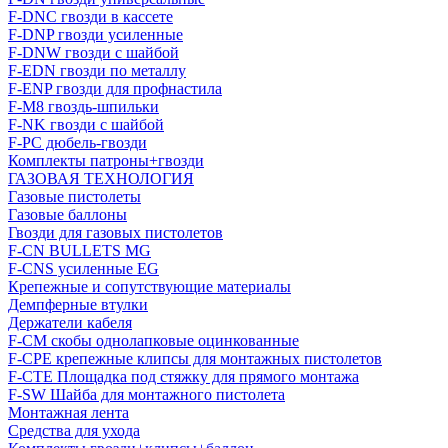
F-DNC гвозди в кассете
F-DNP гвозди усиленные
F-DNW гвозди с шайбой
F-EDN гвозди по металлу
F-ENP гвозди для профнастила
F-M8 гвоздь-шпильки
F-NK гвозди с шайбой
F-PC дюбель-гвозди
Комплекты патроны+гвозди
ГАЗОВАЯ ТЕХНОЛОГИЯ
Газовые пистолеты
Газовые баллоны
Гвозди для газовых пистолетов
F-CN BULLETS MG
F-CNS усиленные EG
Крепежные и сопутствующие материалы
Демпферные втулки
Держатели кабеля
F-CM скобы однолапковые оцинкованные
F-CPE крепежные клипсы для монтажных пистолетов
F-CTE Площадка под стяжку для прямого монтажа
F-SW Шайба для монтажного пистолета
Монтажная лента
Средства для ухода