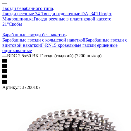
—
Гвозди барабанного типа
Гвозди реечные 34°
Гвозди отделочные DA, 34°
Штифт,
Микрошпилька
Гвозди реечные в пластиковой кассете
21°
Скобы
—
Барабанные гвозди без накатки
Барабанные гвозди с кольцевой накаткой
Барабанные гвозди с
винтовой накаткой
F-RN15 кровельные гвозди ершенные
оцинкованные
—
BDC 2,5x60 BK Гвоздь (гладкий) (7200 шт/кор)
Артикул:
37200107