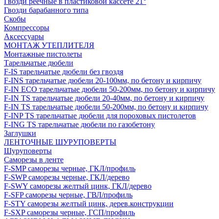
Гвозди реечные в пластиковой кассете 21°
Гвозди барабанного типа
Скобы
Компрессоры
Аксессуары
МОНТАЖ УТЕПЛИТЕЛЯ
Монтажные пистолеты
Тарельчатые дюбели
F-IS тарельчатые дюбели без гвоздя
F-INS тарельчатые дюбели 20-100мм, по бетону и кирпичу
F-IN ECO тарельчатые дюбели 50-200мм, по бетону и кирпичу
F-IN TS тарельчатые дюбели 20-40мм, по бетону и кирпичу
F-IN TS тарельчатые дюбели 50-200мм, по бетону и кирпичу
F-INP TS тарельчатые дюбели для пороховых пистолетов
F-ING TS тарельчатые дюбели по газобетону
Заглушки
ЛЕНТОЧНЫЕ ШУРУПОВЕРТЫ
Шуруповерты
Саморезы в ленте
F-SMP саморезы черные, ГКЛ/профиль
F-SWP саморезы черные, ГКЛ/дерево
F-SWY саморезы желтый цинк, ГКЛ/дерево
F-SFP саморезы черные, ГВЛ/профиль
F-STY саморезы желтый цинк, дерев.конструкции
F-SXP саморезы черные, ГСП/профиль