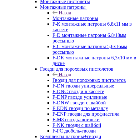
Монтажные пистолеты
Монтажные патроны
Назад
Монтажные патроны
F-К монтажные патроны 6,8х11 мм в
кассете
F-D монтажные патроны 6,8/18мм
россыпью
F-C монтажные патроны 5,6х16мм
россыпью
F-DK монтажные патроны 6,3х10 мм в
диске
Гвозди для пороховых пистолетов
Назад
Гвозди для пороховых пистолетов
F-DN гвозди универсальные
F-DNC гвозди в кассете
F-DNP гвозди усиленные
F-DNW гвозди с шайбой
F-EDN гвозди по металлу
F-ENP гвозди для профнастила
F-M8 гвоздь-шпильки
F-NK гвозди с шайбой
F-PC дюбель-гвозди
Комплекты патроны+гвозди