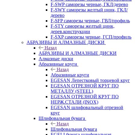
F-SWP саморезы черные, ГКЛ/дерево
F-SWY саморезы желтый цинк, ГКЛ/
дерево
F-SFP саморезы черные, ГВЛ/профиль
F-STY саморезы желтый цинк,
дерев.конструкции
F-SXP саморезы черные, ГСП/профиль
АБРАЗИВЫ И АЛМАЗНЫЕ ДИСКИ
Назад
АБРАЗИВЫ И АЛМАЗНЫЕ ДИСКИ
Алмазные диски
Абразивные круги
Назад
Абразивные круги
EGESAN Лепестковый торцевой круг
EGESAN ОТРЕЗНОЙ КРУГ ПО
МЕТАЛЛУ (STEEL)
EGESAN ОТРЕЗНОЙ КРУГ ПО
НЕРЖ.СТАЛИ (INOX)
EGESAN шлифовальный отрезной
круг
Шлифовальная бумага
Назад
Шлифовальная бумага
EGELI бумага шлифовальная