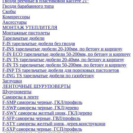
Гвозди реечные в пластиковой кассете 21°
Гвозди барабанного типа
Скобы
Компрессоры
Аксессуары
МОНТАЖ УТЕПЛИТЕЛЯ
Монтажные пистолеты
Тарельчатые дюбели
F-IS тарельчатые дюбели без гвоздя
F-INS тарельчатые дюбели 20-100мм, по бетону и кирпичу
F-IN ECO тарельчатые дюбели 50-200мм, по бетону и кирпичу
F-IN TS тарельчатые дюбели 20-40мм, по бетону и кирпичу
F-IN TS тарельчатые дюбели 50-200мм, по бетону и кирпичу
F-INP TS тарельчатые дюбели для пороховых пистолетов
F-ING TS тарельчатые дюбели по газобетону
Заглушки
ЛЕНТОЧНЫЕ ШУРУПОВЕРТЫ
Шуруповерты
Саморезы в ленте
F-SMP саморезы черные, ГКЛ/профиль
F-SWP саморезы черные, ГКЛ/дерево
F-SWY саморезы желтый цинк, ГКЛ/дерево
F-SFP саморезы черные, ГВЛ/профиль
F-STY саморезы желтый цинк, дерев.конструкции
F-SXP саморезы черные, ГСП/профиль