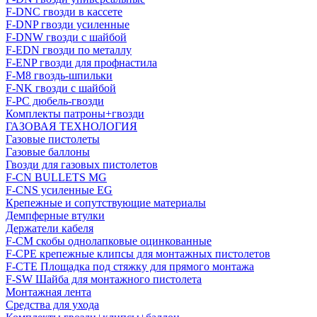
F-DNC гвозди в кассете
F-DNP гвозди усиленные
F-DNW гвозди с шайбой
F-EDN гвозди по металлу
F-ENP гвозди для профнастила
F-M8 гвоздь-шпильки
F-NK гвозди с шайбой
F-PC дюбель-гвозди
Комплекты патроны+гвозди
ГАЗОВАЯ ТЕХНОЛОГИЯ
Газовые пистолеты
Газовые баллоны
Гвозди для газовых пистолетов
F-CN BULLETS MG
F-CNS усиленные EG
Крепежные и сопутствующие материалы
Демпферные втулки
Держатели кабеля
F-CM скобы однолапковые оцинкованные
F-CPE крепежные клипсы для монтажных пистолетов
F-CTE Площадка под стяжку для прямого монтажа
F-SW Шайба для монтажного пистолета
Монтажная лента
Средства для ухода