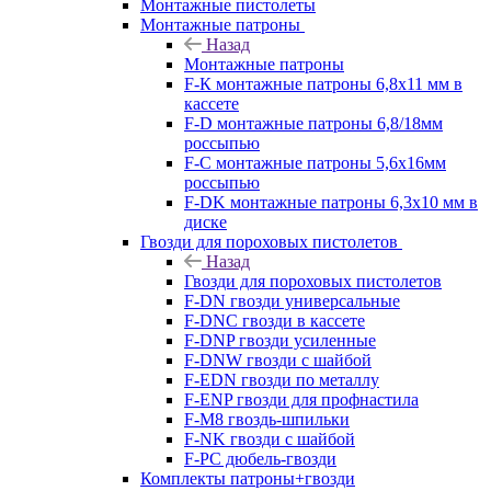
Монтажные пистолеты
Монтажные патроны
Назад
Монтажные патроны
F-К монтажные патроны 6,8х11 мм в
кассете
F-D монтажные патроны 6,8/18мм
россыпью
F-C монтажные патроны 5,6х16мм
россыпью
F-DK монтажные патроны 6,3х10 мм в
диске
Гвозди для пороховых пистолетов
Назад
Гвозди для пороховых пистолетов
F-DN гвозди универсальные
F-DNC гвозди в кассете
F-DNP гвозди усиленные
F-DNW гвозди с шайбой
F-EDN гвозди по металлу
F-ENP гвозди для профнастила
F-M8 гвоздь-шпильки
F-NK гвозди с шайбой
F-PC дюбель-гвозди
Комплекты патроны+гвозди