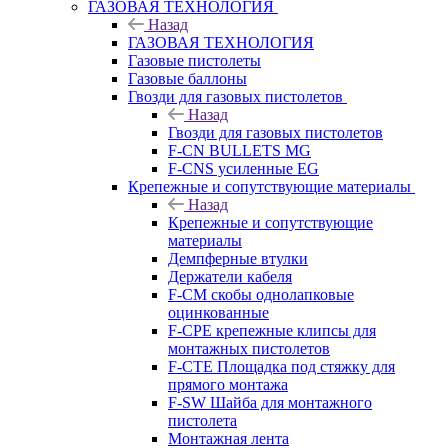
ГАЗОВАЯ ТЕХНОЛОГИЯ
Назад
ГАЗОВАЯ ТЕХНОЛОГИЯ
Газовые пистолеты
Газовые баллоны
Гвозди для газовых пистолетов
Назад
Гвозди для газовых пистолетов
F-CN BULLETS MG
F-CNS усиленные EG
Крепежные и сопутствующие материалы
Назад
Крепежные и сопутствующие
материалы
Демпферные втулки
Держатели кабеля
F-CM скобы однолапковые
оцинкованные
F-CPE крепежные клипсы для
монтажных пистолетов
F-CTE Площадка под стяжку для
прямого монтажа
F-SW Шайба для монтажного
пистолета
Монтажная лента