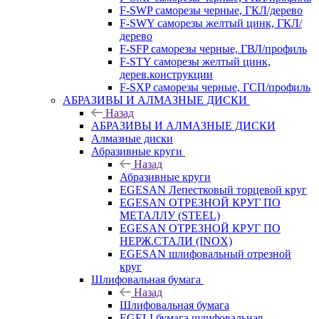
F-SWP саморезы черные, ГКЛ/дерево
F-SWY саморезы желтый цинк, ГКЛ/
дерево
F-SFP саморезы черные, ГВЛ/профиль
F-STY саморезы желтый цинк,
дерев.конструкции
F-SXP саморезы черные, ГСП/профиль
АБРАЗИВЫ И АЛМАЗНЫЕ ДИСКИ
Назад
АБРАЗИВЫ И АЛМАЗНЫЕ ДИСКИ
Алмазные диски
Абразивные круги
Назад
Абразивные круги
EGESAN Лепестковый торцевой круг
EGESAN ОТРЕЗНОЙ КРУГ ПО
МЕТАЛЛУ (STEEL)
EGESAN ОТРЕЗНОЙ КРУГ ПО
НЕРЖ.СТАЛИ (INOX)
EGESAN шлифовальный отрезной
круг
Шлифовальная бумага
Назад
Шлифовальная бумага
EGELI бумага шлифовальная