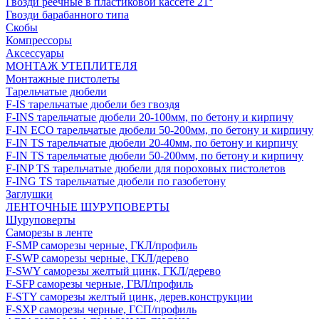
Гвозди реечные в пластиковой кассете 21°
Гвозди барабанного типа
Скобы
Компрессоры
Аксессуары
МОНТАЖ УТЕПЛИТЕЛЯ
Монтажные пистолеты
Тарельчатые дюбели
F-IS тарельчатые дюбели без гвоздя
F-INS тарельчатые дюбели 20-100мм, по бетону и кирпичу
F-IN ECO тарельчатые дюбели 50-200мм, по бетону и кирпичу
F-IN TS тарельчатые дюбели 20-40мм, по бетону и кирпичу
F-IN TS тарельчатые дюбели 50-200мм, по бетону и кирпичу
F-INP TS тарельчатые дюбели для пороховых пистолетов
F-ING TS тарельчатые дюбели по газобетону
Заглушки
ЛЕНТОЧНЫЕ ШУРУПОВЕРТЫ
Шуруповерты
Саморезы в ленте
F-SMP саморезы черные, ГКЛ/профиль
F-SWP саморезы черные, ГКЛ/дерево
F-SWY саморезы желтый цинк, ГКЛ/дерево
F-SFP саморезы черные, ГВЛ/профиль
F-STY саморезы желтый цинк, дерев.конструкции
F-SXP саморезы черные, ГСП/профиль