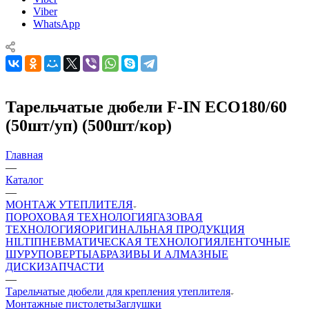
Viber
WhatsApp
Тарельчатые дюбели F-IN ECO180/60
(50шт/уп) (500шт/кор)
Главная
—
Каталог
—
МОНТАЖ УТЕПЛИТЕЛЯ
ПОРОХОВАЯ ТЕХНОЛОГИЯ
ГАЗОВАЯ
ТЕХНОЛОГИЯ
ОРИГИНАЛЬНАЯ ПРОДУКЦИЯ
HILTI
ПНЕВМАТИЧЕСКАЯ ТЕХНОЛОГИЯ
ЛЕНТОЧНЫЕ
ШУРУПОВЕРТЫ
АБРАЗИВЫ И АЛМАЗНЫЕ
ДИСКИ
ЗАПЧАСТИ
—
Тарельчатые дюбели для крепления утеплителя
Монтажные пистолеты
Заглушки