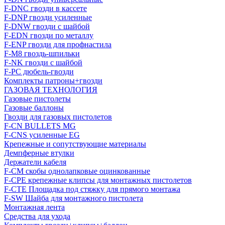
F-DNC гвозди в кассете
F-DNP гвозди усиленные
F-DNW гвозди с шайбой
F-EDN гвозди по металлу
F-ENP гвозди для профнастила
F-M8 гвоздь-шпильки
F-NK гвозди с шайбой
F-PC дюбель-гвозди
Комплекты патроны+гвозди
ГАЗОВАЯ ТЕХНОЛОГИЯ
Газовые пистолеты
Газовые баллоны
Гвозди для газовых пистолетов
F-CN BULLETS MG
F-CNS усиленные EG
Крепежные и сопутствующие материалы
Демпферные втулки
Держатели кабеля
F-CM скобы однолапковые оцинкованные
F-CPE крепежные клипсы для монтажных пистолетов
F-CTE Площадка под стяжку для прямого монтажа
F-SW Шайба для монтажного пистолета
Монтажная лента
Средства для ухода