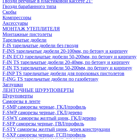
Гвозди реечные в пластиковой кассете 21°
Гвозди барабанного типа
Скобы
Компрессоры
Аксессуары
МОНТАЖ УТЕПЛИТЕЛЯ
Монтажные пистолеты
Тарельчатые дюбели
F-IS тарельчатые дюбели без гвоздя
F-INS тарельчатые дюбели 20-100мм, по бетону и кирпичу
F-IN ECO тарельчатые дюбели 50-200мм, по бетону и кирпичу
F-IN TS тарельчатые дюбели 20-40мм, по бетону и кирпичу
F-IN TS тарельчатые дюбели 50-200мм, по бетону и кирпичу
F-INP TS тарельчатые дюбели для пороховых пистолетов
F-ING TS тарельчатые дюбели по газобетону
Заглушки
ЛЕНТОЧНЫЕ ШУРУПОВЕРТЫ
Шуруповерты
Саморезы в ленте
F-SMP саморезы черные, ГКЛ/профиль
F-SWP саморезы черные, ГКЛ/дерево
F-SWY саморезы желтый цинк, ГКЛ/дерево
F-SFP саморезы черные, ГВЛ/профиль
F-STY саморезы желтый цинк, дерев.конструкции
F-SXP саморезы черные, ГСП/профиль