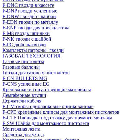
F-DNC гвозди в кассете
F-DNP гвозди усиленные
F-DNW гвозди с шайбой
F-EDN гвозди по металлу
F-ENP гвозди для профнастила
F-M8 гвоздь-шпильки
F-NK гвозди с шайбой
F-PC дюбель-гвозди
Комплекты патроны+гвозди
ГАЗОВАЯ ТЕХНОЛОГИЯ
Газовые пистолеты
Газовые баллоны
Гвозди для газовых пистолетов
F-CN BULLETS MG
F-CNS усиленные EG
Крепежные и сопутствующие материалы
Демпферные втулки
Держатели кабеля
F-CM скобы однолапковые оцинкованные
F-CPE крепежные клипсы для монтажных пистолетов
F-CTE Площадка под стяжку для прямого монтажа
F-SW Шайба для монтажного пистолета
Монтажная лента
Средства для ухода