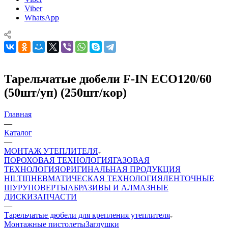
Viber
WhatsApp
Тарельчатые дюбели F-IN ECO120/60
(50шт/уп) (250шт/кор)
Главная
—
Каталог
—
МОНТАЖ УТЕПЛИТЕЛЯ
ПОРОХОВАЯ ТЕХНОЛОГИЯ
ГАЗОВАЯ
ТЕХНОЛОГИЯ
ОРИГИНАЛЬНАЯ ПРОДУКЦИЯ
HILTI
ПНЕВМАТИЧЕСКАЯ ТЕХНОЛОГИЯ
ЛЕНТОЧНЫЕ
ШУРУПОВЕРТЫ
АБРАЗИВЫ И АЛМАЗНЫЕ
ДИСКИ
ЗАПЧАСТИ
—
Тарельчатые дюбели для крепления утеплителя
Монтажные пистолеты
Заглушки