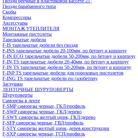
Гвозди реечные в пластиковой кассете 21°
Гвозди барабанного типа
Скобы
Компрессоры
Аксессуары
МОНТАЖ УТЕПЛИТЕЛЯ
Монтажные пистолеты
Тарельчатые дюбели
F-IS тарельчатые дюбели без гвоздя
F-INS тарельчатые дюбели 20-100мм, по бетону и кирпичу
F-IN ECO тарельчатые дюбели 50-200мм, по бетону и кирпичу
F-IN TS тарельчатые дюбели 20-40мм, по бетону и кирпичу
F-IN TS тарельчатые дюбели 50-200мм, по бетону и кирпичу
F-INP TS тарельчатые дюбели для пороховых пистолетов
F-ING TS тарельчатые дюбели по газобетону
Заглушки
ЛЕНТОЧНЫЕ ШУРУПОВЕРТЫ
Шуруповерты
Саморезы в ленте
F-SMP саморезы черные, ГКЛ/профиль
F-SWP саморезы черные, ГКЛ/дерево
F-SWY саморезы желтый цинк, ГКЛ/дерево
F-SFP саморезы черные, ГВЛ/профиль
F-STY саморезы желтый цинк, дерев.конструкции
F-SXP саморезы черные, ГСП/профиль