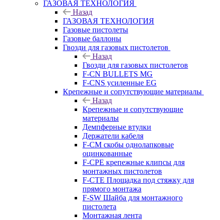
ГАЗОВАЯ ТЕХНОЛОГИЯ
Назад
ГАЗОВАЯ ТЕХНОЛОГИЯ
Газовые пистолеты
Газовые баллоны
Гвозди для газовых пистолетов
Назад
Гвозди для газовых пистолетов
F-CN BULLETS MG
F-CNS усиленные EG
Крепежные и сопутствующие материалы
Назад
Крепежные и сопутствующие
материалы
Демпферные втулки
Держатели кабеля
F-CM скобы однолапковые
оцинкованные
F-CPE крепежные клипсы для
монтажных пистолетов
F-CTE Площадка под стяжку для
прямого монтажа
F-SW Шайба для монтажного
пистолета
Монтажная лента