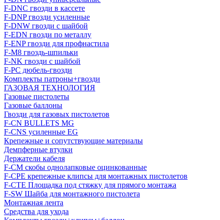
F-DNC гвозди в кассете
F-DNP гвозди усиленные
F-DNW гвозди с шайбой
F-EDN гвозди по металлу
F-ENP гвозди для профнастила
F-M8 гвоздь-шпильки
F-NK гвозди с шайбой
F-PC дюбель-гвозди
Комплекты патроны+гвозди
ГАЗОВАЯ ТЕХНОЛОГИЯ
Газовые пистолеты
Газовые баллоны
Гвозди для газовых пистолетов
F-CN BULLETS MG
F-CNS усиленные EG
Крепежные и сопутствующие материалы
Демпферные втулки
Держатели кабеля
F-CM скобы однолапковые оцинкованные
F-CPE крепежные клипсы для монтажных пистолетов
F-CTE Площадка под стяжку для прямого монтажа
F-SW Шайба для монтажного пистолета
Монтажная лента
Средства для ухода