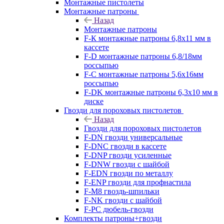
Монтажные пистолеты
Монтажные патроны
Назад
Монтажные патроны
F-К монтажные патроны 6,8х11 мм в
кассете
F-D монтажные патроны 6,8/18мм
россыпью
F-C монтажные патроны 5,6х16мм
россыпью
F-DK монтажные патроны 6,3х10 мм в
диске
Гвозди для пороховых пистолетов
Назад
Гвозди для пороховых пистолетов
F-DN гвозди универсальные
F-DNC гвозди в кассете
F-DNP гвозди усиленные
F-DNW гвозди с шайбой
F-EDN гвозди по металлу
F-ENP гвозди для профнастила
F-M8 гвоздь-шпильки
F-NK гвозди с шайбой
F-PC дюбель-гвозди
Комплекты патроны+гвозди