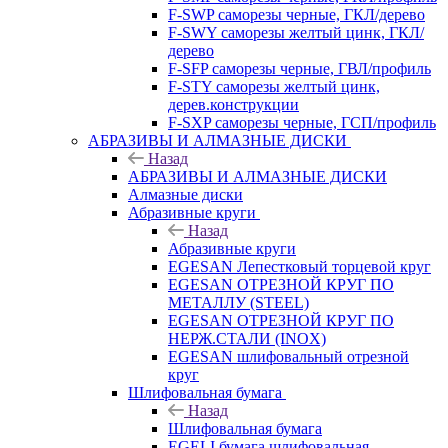
F-SWP саморезы черные, ГКЛ/дерево
F-SWY саморезы желтый цинк, ГКЛ/
дерево
F-SFP саморезы черные, ГВЛ/профиль
F-STY саморезы желтый цинк,
дерев.конструкции
F-SXP саморезы черные, ГСП/профиль
АБРАЗИВЫ И АЛМАЗНЫЕ ДИСКИ
Назад
АБРАЗИВЫ И АЛМАЗНЫЕ ДИСКИ
Алмазные диски
Абразивные круги
Назад
Абразивные круги
EGESAN Лепестковый торцевой круг
EGESAN ОТРЕЗНОЙ КРУГ ПО
МЕТАЛЛУ (STEEL)
EGESAN ОТРЕЗНОЙ КРУГ ПО
НЕРЖ.СТАЛИ (INOX)
EGESAN шлифовальный отрезной
круг
Шлифовальная бумага
Назад
Шлифовальная бумага
EGELI бумага шлифовальная